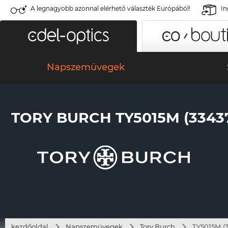
A legnagyobb azonnal elérhető választék Európából!
In
Napszemüvegek
TORY BURCH TY5015M (3343
kezdőoldal
Napszemüvegek
Tory Burch
TY5015M (