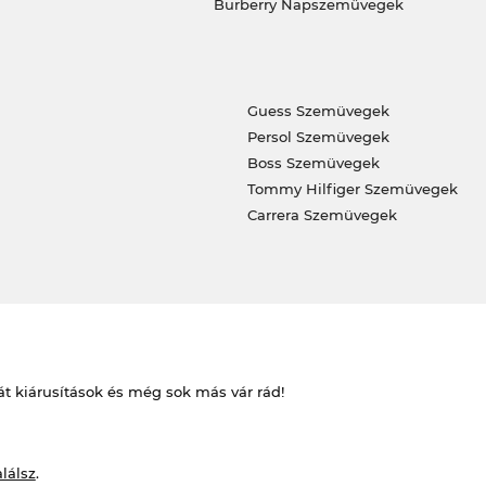
Burberry Napszemüvegek
Guess Szemüvegek
Persol Szemüvegek
Boss Szemüvegek
Tommy Hilfiger Szemüvegek
Carrera Szemüvegek
át kiárusítások és még sok más vár rád!
alálsz
.