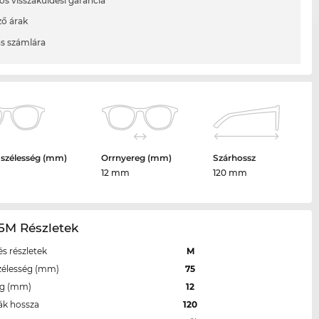
os visszaküldési garancia
ő árak
ás számlára
 szélesség (mm)
Orrnyereg (mm)
Szárhossz
12 mm
120 mm
5M Részletek
s részletek
M
zélesség (mm)
75
eg (mm)
12
ák hossza
120