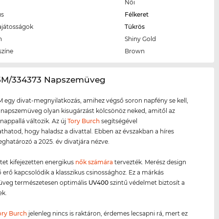
Női
us
Félkeret
ajátosságok
Tükrös
n
Shiny Gold
színe
Brown
15M/334373 Napszemüveg
 egy divat-megnyilatkozás, amihez végső soron napfény se kell,
 napszemüveg olyan kisugárzást kölcsönöz neked, amitől az
 nappallá változik. Az új
Tory Burch
segítségével
atod, hogy haladsz a divattal. Ebben az évszakban a híres
határozó a 2025. év divatjára nézve.
etet kifejezetten energikus
nők számára
tervezték. Merész design
ző erő kapcsolódik a klasszikus csinossághoz. Ez a márkás
veg természetesen optimális
UV400
szintű védelmet biztosít a
k.
ory Burch
jelenleg nincs is raktáron, érdemes lecsapni rá, mert ez