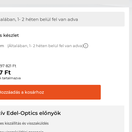
talában,
1- 2 héten belül fel van adva
s készlet
 mm
(Általában, 1- 2 héten belül fel van adva)
97 821 Ft
r
7
Ft
A tartalmazva
Hozzáadás a
kosárhoz
ív Edel-Optics előnyök
s kiszállítás és visszaküldés