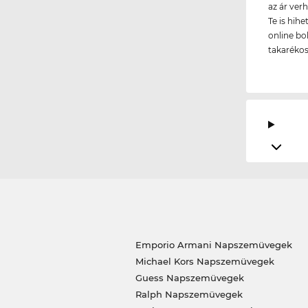
az ár ver
Te is hih
online bo
takarékos
Emporio Armani Napszemüvegek
Michael Kors Napszemüvegek
Guess Napszemüvegek
Ralph Napszemüvegek