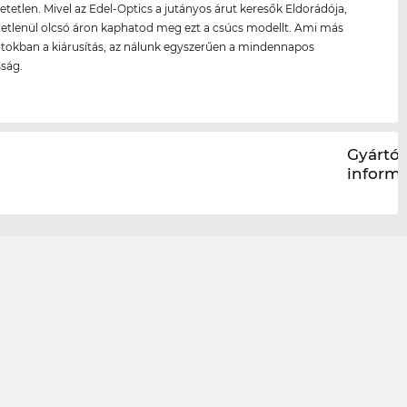
hetetlen. Mivel az Edel-Optics a jutányos árut keresők Eldorádója,
etetlenül olcsó áron kaphatod meg ezt a csúcs modellt. Ami más
ltokban a kiárusítás, az nálunk egyszerűen a mindennapos
ság.
Gyártói
inform