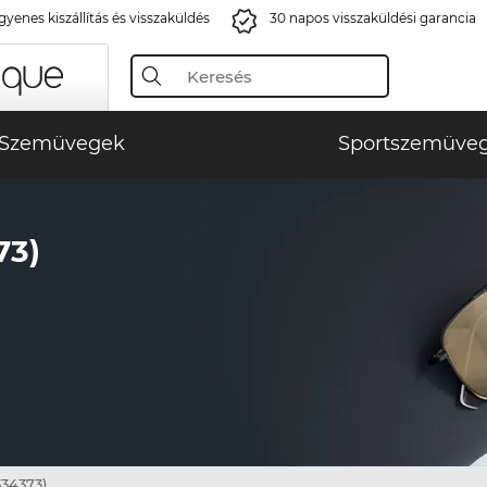
gyenes kiszállítás és visszaküldés
30 napos visszaküldési garancia
Szemüvegek
Sportszemüve
73)
334373)