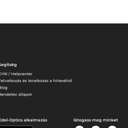
Segítség
GYIK / Helpcenter
Feliratkozás és leiratkozás a hírlevélről
Blog
Rendelési állapot
Edel-Optics alkalmazás
látogass meg minket