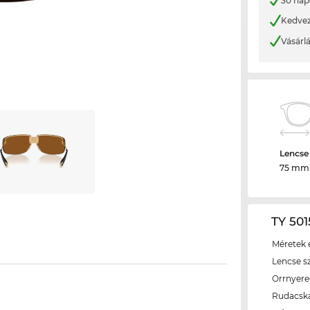
30 nap
Kedvez
Vásárl
Lencse
75 mm
TY 501
Méretek é
Lencse s
Orrnyer
Rudacsk