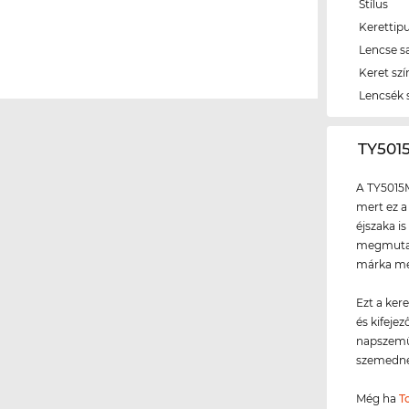
Stílus
Kerettip
Lencse s
Keret szí
Lencsék 
‌TY50
A TY5015M
mert ez a
éjszaka is
megmutath
márka meg
Ezt a ker
és kifeje
napszemü
szemedne
Még ha
T