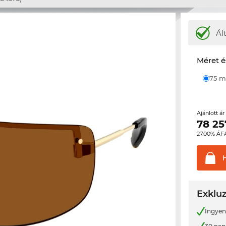
Ál
Méret é
75
Ajánlott á
78 25
27.00% ÁF
Exkluz
Ingyene