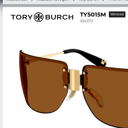
TY5015M
Mirrored
334373