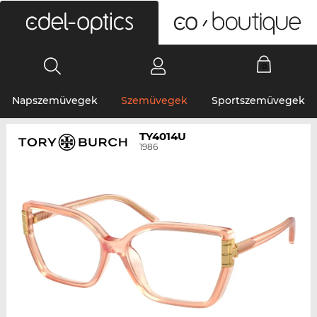
0
Napszemüvegek
Szemüvegek
Sportszemüvegek
TY4014U
1986