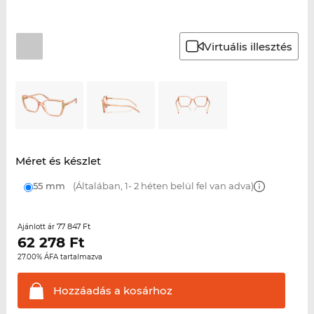
Virtuális illesztés
Méret és készlet
55 mm
(Általában, 1- 2 héten belül fel van adva)
77 847 Ft
Ajánlott ár
62 278
Ft
27.00% ÁFA tartalmazva
Hozzáadás a
kosárhoz