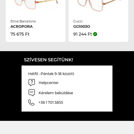
Etnia Barcelona
Gucci
ACROPORA
GG1003O
75 675 Ft
91 244 Ft
SZÍVESEN SEGÍTÜNK!
Hétfő -Péntek 9-18 között
Helpcenter
Kérelem beküldése
+36 1 701 3855