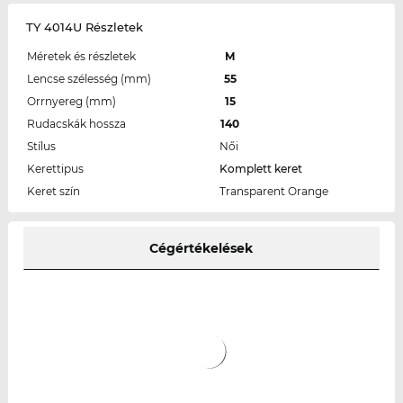
TY 4014U Részletek
Méretek és részletek
M
Lencse szélesség (mm)
55
Orrnyereg (mm)
15
Rudacskák hossza
140
Stílus
Női
Kerettipus
Komplett keret
Keret szín
Transparent Orange
Cégértékelések