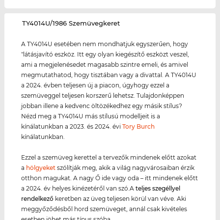
‌TY4014U/1986 Szemüvegkeret
A TY4014U esetében nem mondhatjuk egyszerűen, hogy
"látásjavító eszköz. Itt egy olyan kiegészítő eszközt veszel,
ami a megjelenésedet magasabb szintre emeli, és amivel
megmutathatod, hogy tisztában vagy a divattal. A TY4014U
a 2024. évben teljesen új a piacon, úgyhogy ezzel a
szemüveggel teljesen korszerű lehetsz. Tulajdonképpen
jobban illene a kedvenc öltözékedhez egy másik stílus?
Nézd meg a TY4014U más stílusú modelljeit is a
kínálatunkban a 2023. és 2024. évi
Tory Burch
kínálatunkban.
Ezzel a szemüveg kerettel a tervezők mindenek előtt azokat
a
hölgyeket
szólítják meg, akik a világ nagyvárosaiban érzik
otthon magukat. A nagy Ő ide vagy oda – itt mindenek előtt
a 2024. év helyes kinézetéről van szó.A
teljes szegéllyel
rendelkező
keretben az üveg teljesen körül van véve. Aki
meggyőződésből hord szemüveget, annál csak kivételes
esetben jöhet más típus szóba.