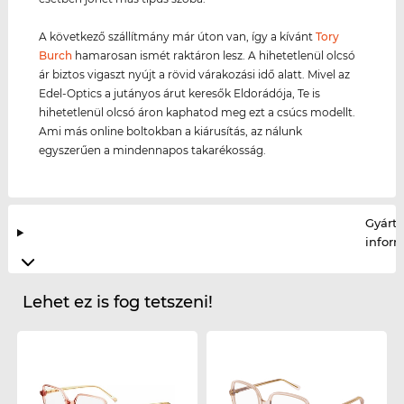
A következő szállítmány már úton van, így a kívánt
Tory
Burch
hamarosan ismét raktáron lesz. A hihetetlenül olcsó
ár biztos vigaszt nyújt a rövid várakozási idő alatt. Mivel az
Edel-Optics a jutányos árut keresők Eldorádója, Te is
hihetetlenül olcsó áron kaphatod meg ezt a csúcs modellt.
Ami más online boltokban a kiárusítás, az nálunk
egyszerűen a mindennapos takarékosság.
Gyártó
infor
Lehet ez is fog tetszeni!