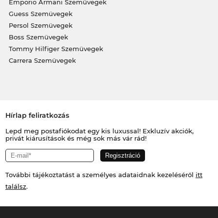
Emporio Armani Szemüvegek
Guess Szemüvegek
Persol Szemüvegek
Boss Szemüvegek
Tommy Hilfiger Szemüvegek
Carrera Szemüvegek
Hírlap feliratkozás
Lepd meg postafiókodat egy kis luxussal! Exkluzív akciók,
privát kiárusítások és még sok más vár rád!
További tájékoztatást a személyes adataidnak kezeléséről
itt
találsz
.