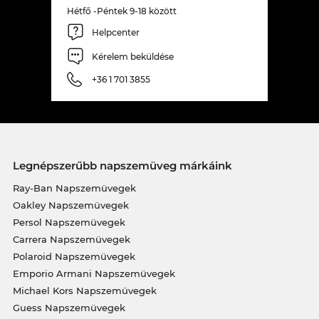
Hétfő -Péntek 9-18 között
Helpcenter
Kérelem beküldése
+36 1 701 3855
Legnépszerűbb napszemüveg márkáink
Ray-Ban Napszemüvegek
Oakley Napszemüvegek
Persol Napszemüvegek
Carrera Napszemüvegek
Polaroid Napszemüvegek
Emporio Armani Napszemüvegek
Michael Kors Napszemüvegek
Guess Napszemüvegek