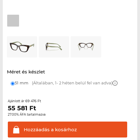
Méret és készlet
51 mm
(Általában, 1- 2 héten belül fel van adva)
69 476 Ft
Ajánlott ár
55 581
Ft
27.00% ÁFA tartalmazva
Hozzáadás a
kosárhoz