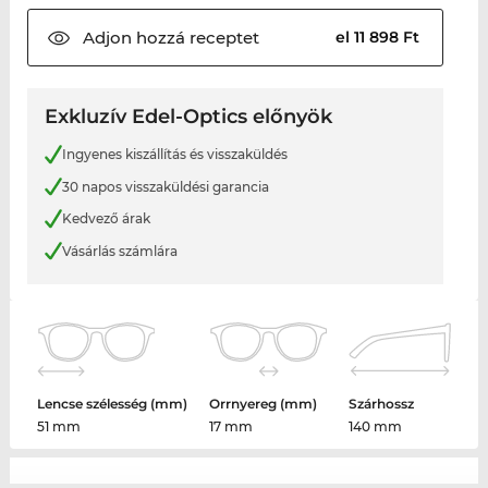
Adjon hozzá
receptet
el 11 898 Ft
Exkluzív Edel-Optics előnyök
Ingyenes kiszállítás és visszaküldés
30 napos visszaküldési garancia
Kedvező árak
Vásárlás számlára
Lencse szélesség (mm)
Orrnyereg (mm)
Szárhossz
51 mm
17 mm
140 mm