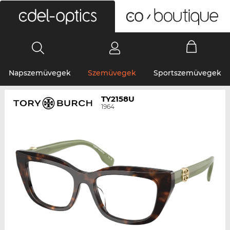
0
Napszemüvegek
Szemüvegek
Sportszemüvegek
TY2158U
1964