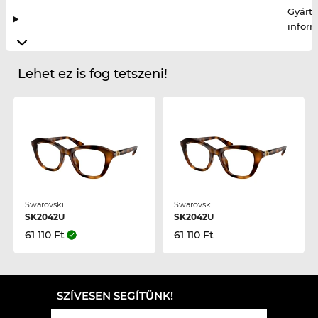
Gyártó
infor
Lehet ez is fog tetszeni!
Swarovski
Swarovski
SK2042U
SK2042U
61 110 Ft
61 110 Ft
SZÍVESEN SEGÍTÜNK!