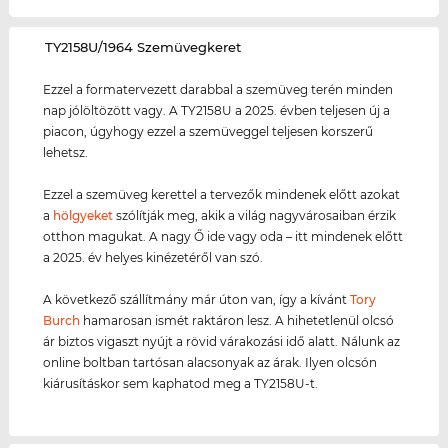
‌TY2158U/1964 Szemüvegkeret
Ezzel a formatervezett darabbal a szemüveg terén minden
nap jólöltözött vagy. A TY2158U a 2025. évben teljesen új a
piacon, úgyhogy ezzel a szemüveggel teljesen korszerű
lehetsz.
Ezzel a szemüveg kerettel a tervezők mindenek előtt azokat
a
hölgyeket
szólítják meg, akik a világ nagyvárosaiban érzik
otthon magukat. A nagy Ő ide vagy oda – itt mindenek előtt
a 2025. év helyes kinézetéről van szó.
A következő szállítmány már úton van, így a kívánt
Tory
Burch
hamarosan ismét raktáron lesz. A hihetetlenül olcsó
ár biztos vigaszt nyújt a rövid várakozási idő alatt. Nálunk az
online boltban tartósan alacsonyak az árak. Ilyen olcsón
kiárusításkor sem kaphatod meg a TY2158U-t.