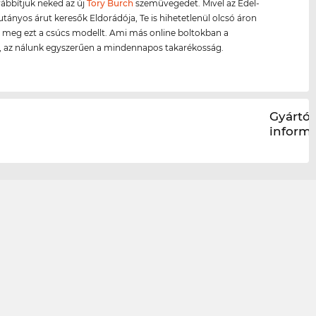
ábbítjuk neked az új
Tory Burch
szemüvegedet. Mivel az Edel-
jutányos árut keresők Eldorádója, Te is hihetetlenül olcsó áron
meg ezt a csúcs modellt. Ami más online boltokban a
s, az nálunk egyszerűen a mindennapos takarékosság.
Gyártói
inform