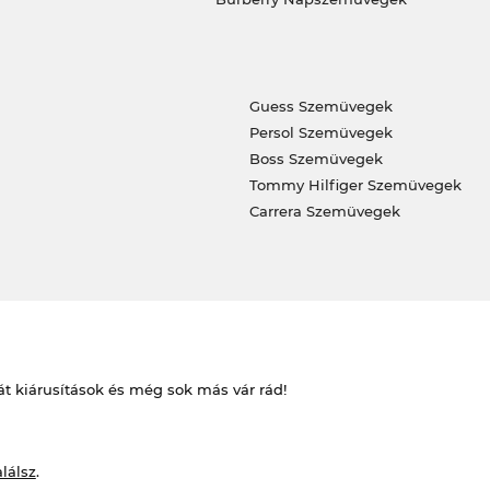
Guess Szemüvegek
Persol Szemüvegek
Boss Szemüvegek
Tommy Hilfiger Szemüvegek
Carrera Szemüvegek
át kiárusítások és még sok más vár rád!
alálsz
.