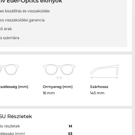
ív Edel-Optics előnyök
s kiszállítás és visszaküldés
os visszaküldési garancia
ő árak
ás számlára
 szélesség (mm)
Orrnyereg (mm)
Szárhossz
16 mm
145 mm
6U Részletek
s részletek
M
zélesség (mm)
53