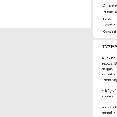
Orrnyer
Rudacsk
Stílus
Kerettip
Keret szí
‌TY21
A TY2156
eszköz. I
magasabb 
a divatta
szemüvegg
A kifejez
szinte kö
A modellt
rendelsz, 