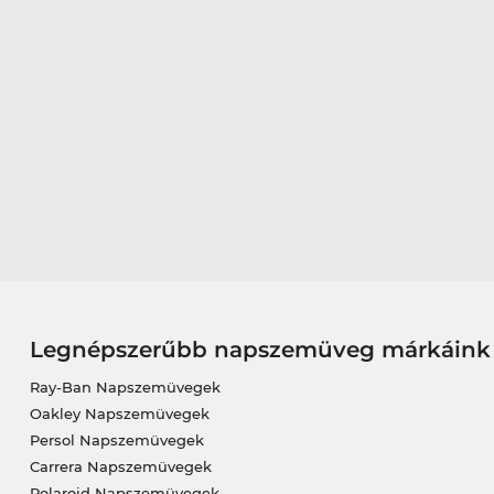
Legnépszerűbb napszemüveg márkáink
Ray-Ban Napszemüvegek
Oakley Napszemüvegek
Persol Napszemüvegek
Carrera Napszemüvegek
Polaroid Napszemüvegek