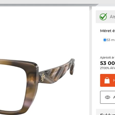
Ál
Méret é
53 
Ajánlott á
53 0
27.00% ÁF