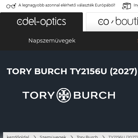
A legnagyobb azonnal elérhető választék Európából!
In
Napszemüvegek
TORY BURCH TY2156U (2027)
kezdőoldal
Szemüvegek
Tory Burch
TY2156U (2027)