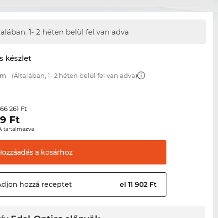
talában,
1- 2 héten belül fel van adva
s készlet
mm
(Általában, 1- 2 héten belül fel van adva)
66 261 Ft
r
09
Ft
A tartalmazva
Hozzáadás a
kosárhoz
Adjon hozzá
receptet
el 11 902 Ft