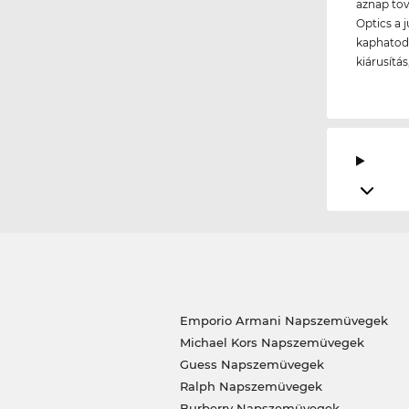
aznap tov
Optics a 
kaphatod 
kiárusítá
Emporio Armani Napszemüvegek
Michael Kors Napszemüvegek
Guess Napszemüvegek
Ralph Napszemüvegek
Burberry Napszemüvegek