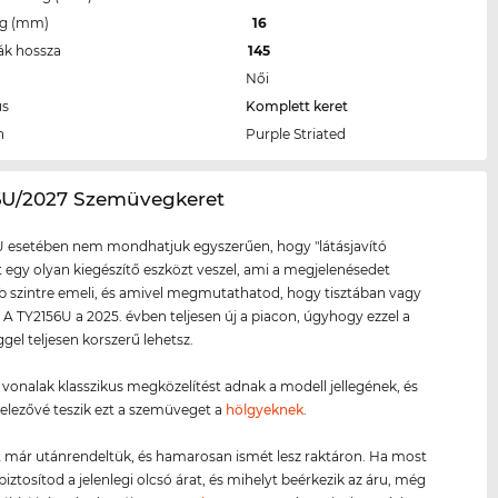
eg (mm)
16
ák hossza
145
Női
us
Komplett keret
n
Purple Striated
56U/2027 Szemüvegkeret
U esetében nem mondhatjuk egyszerűen, hogy "látásjavító
tt egy olyan kiegészítő eszközt veszel, ami a megjelenésedet
szintre emeli, és amivel megmutathatod, hogy tisztában vagy
l. A TY2156U a 2025. évben teljesen új a piacon, úgyhogy ezzel a
el teljesen korszerű lehetsz.
ő vonalak klasszikus megközelítést adnak a modell jellegének, és
telezővé teszik ezt a szemüveget a
hölgyeknek
.
 már utánrendeltük, és hamarosan ismét lesz raktáron. Ha most
biztosítod a jelenlegi olcsó árat, és mihelyt beérkezik az áru, még