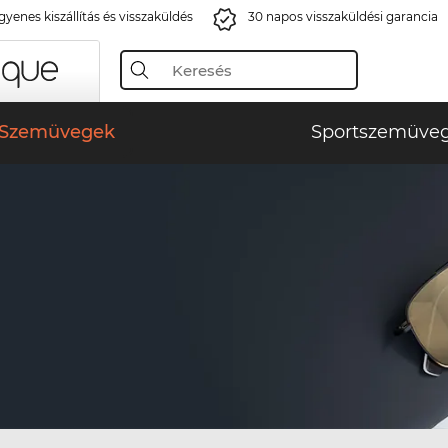
gyenes kiszállítás és visszaküldés
30 napos visszaküldési garancia
Szemüvegek
Sportszemüve