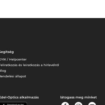
Segítség
GYIK / Helpcenter
Feliratkozás és leiratkozás a hírlevélről
Blog
Rendelési állapot
Edel-Optics alkalmazás
látogass meg minket