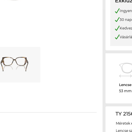
Exkluz
Ingyene
30 nap
Kedvez
Vásárl
Lencse
53 mm
TY 215
Méretek é
Lencse s