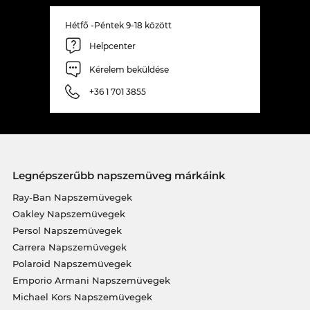
Hétfő -Péntek 9-18 között
Helpcenter
Kérelem beküldése
+36 1 701 3855
Legnépszerűbb napszemüveg márkáink
Ray-Ban Napszemüvegek
Oakley Napszemüvegek
Persol Napszemüvegek
Carrera Napszemüvegek
Polaroid Napszemüvegek
Emporio Armani Napszemüvegek
Michael Kors Napszemüvegek