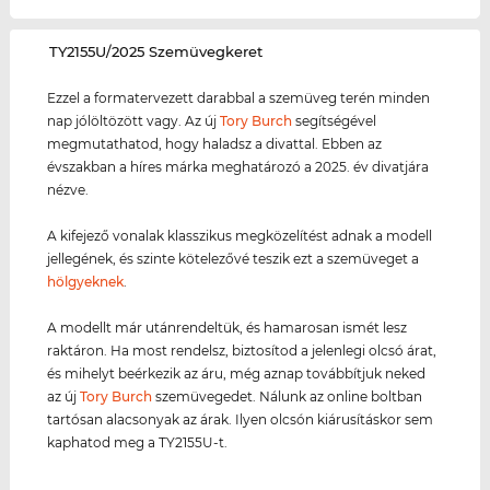
‌TY2155U/2025 Szemüvegkeret
Ezzel a formatervezett darabbal a szemüveg terén minden
nap jólöltözött vagy. Az új
Tory Burch
segítségével
megmutathatod, hogy haladsz a divattal. Ebben az
évszakban a híres márka meghatározó a 2025. év divatjára
nézve.
A kifejező vonalak klasszikus megközelítést adnak a modell
jellegének, és szinte kötelezővé teszik ezt a szemüveget a
hölgyeknek
.
A modellt már utánrendeltük, és hamarosan ismét lesz
raktáron. Ha most rendelsz, biztosítod a jelenlegi olcsó árat,
és mihelyt beérkezik az áru, még aznap továbbítjuk neked
az új
Tory Burch
szemüvegedet. Nálunk az online boltban
tartósan alacsonyak az árak. Ilyen olcsón kiárusításkor sem
kaphatod meg a TY2155U-t.