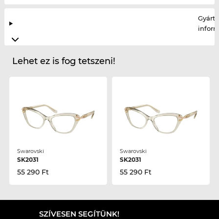
Gyártó
infor
Lehet ez is fog tetszeni!
Swarovski
Swarovski
SK2031
SK2031
55 290 Ft
55 290 Ft
SZÍVESEN SEGÍTÜNK!