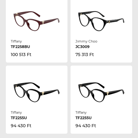
Tiffany
Jimmy Choo
TF2258BU
JC3009
100 513 Ft
75 313 Ft
Tiffany
Tiffany
TF2255U
TF2255U
94 430 Ft
94 430 Ft