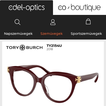
0
Napszemüvegek
Szemüvegek
Sportszemüvegek
TY2154U
2018