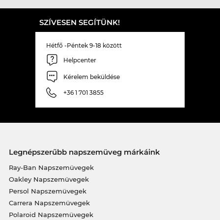
SZÍVESEN SEGÍTÜNK!
Hétfő -Péntek 9-18 között
Helpcenter
Kérelem beküldése
+36 1 701 3855
Legnépszerűbb napszemüveg márkáink
Ray-Ban Napszemüvegek
Oakley Napszemüvegek
Persol Napszemüvegek
Carrera Napszemüvegek
Polaroid Napszemüvegek