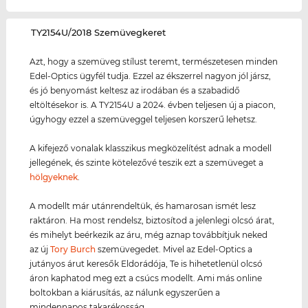
‌TY2154U/2018 Szemüvegkeret
Azt, hogy a szemüveg stílust teremt, természetesen minden
Edel-Optics ügyfél tudja. Ezzel az ékszerrel nagyon jól jársz,
és jó benyomást keltesz az irodában és a szabadidő
eltöltésekor is. A TY2154U a 2024. évben teljesen új a piacon,
úgyhogy ezzel a szemüveggel teljesen korszerű lehetsz.
A kifejező vonalak klasszikus megközelítést adnak a modell
jellegének, és szinte kötelezővé teszik ezt a szemüveget a
hölgyeknek
.
A modellt már utánrendeltük, és hamarosan ismét lesz
raktáron. Ha most rendelsz, biztosítod a jelenlegi olcsó árat,
és mihelyt beérkezik az áru, még aznap továbbítjuk neked
az új
Tory Burch
szemüvegedet. Mivel az Edel-Optics a
jutányos árut keresők Eldorádója, Te is hihetetlenül olcsó
áron kaphatod meg ezt a csúcs modellt. Ami más online
boltokban a kiárusítás, az nálunk egyszerűen a
mindennapos takarékosság.