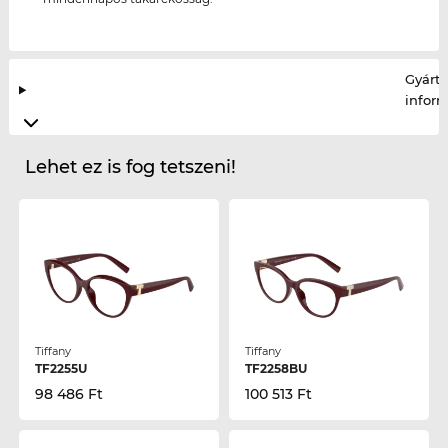
Gyártó
infor
Lehet ez is fog tetszeni!
Tiffany
Tiffany
TF2255U
TF2258BU
98 486 Ft
100 513 Ft