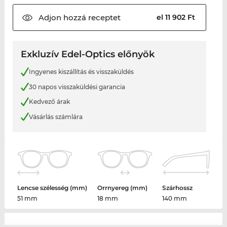
Adjon hozzá
receptet
el 11 902 Ft
Exkluzív Edel-Optics előnyök
Ingyenes kiszállítás és visszaküldés
30 napos visszaküldési garancia
Kedvező árak
Vásárlás számlára
Lencse szélesség (mm)
Orrnyereg (mm)
Szárhossz
51 mm
18 mm
140 mm