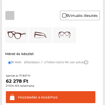
Virtuális illesztés
Méret és készlet
51 mm
(Általában, 1- 2 héten belül fel van adva)
77 847 Ft
Ajánlott ár
62 278
Ft
27.00% ÁFA tartalmazva
Hozzáadás a
kosárhoz