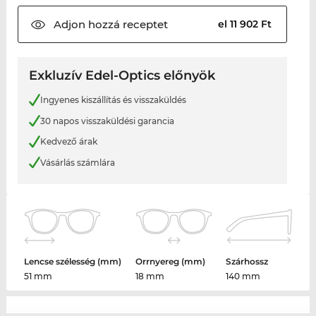
Adjon hozzá
receptet
el 11 902 Ft
Exkluzív Edel-Optics előnyök
Ingyenes kiszállítás és visszaküldés
30 napos visszaküldési garancia
Kedvező árak
Vásárlás számlára
Lencse szélesség (mm)
Orrnyereg (mm)
Szárhossz
51 mm
18 mm
140 mm