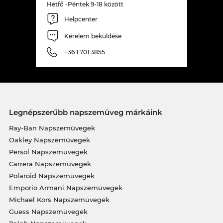
Hétfő -Péntek 9-18 között
Helpcenter
Kérelem beküldése
+36 1 701 3855
Legnépszerűbb napszemüveg márkáink
Ray-Ban Napszemüvegek
Oakley Napszemüvegek
Persol Napszemüvegek
Carrera Napszemüvegek
Polaroid Napszemüvegek
Emporio Armani Napszemüvegek
Michael Kors Napszemüvegek
Guess Napszemüvegek