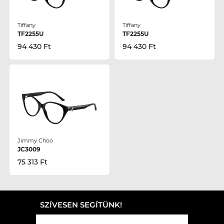
Tiffany
Tiffany
TF2255U
TF2255U
94 430 Ft
94 430 Ft
Jimmy Choo
JC3009
75 313 Ft
SZÍVESEN SEGÍTÜNK!