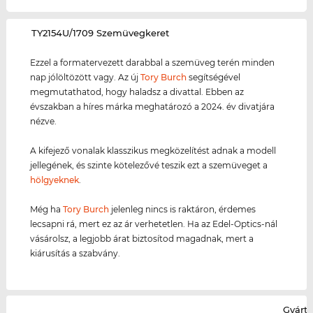
‌TY2154U/1709 Szemüvegkeret
Ezzel a formatervezett darabbal a szemüveg terén minden
nap jólöltözött vagy. Az új
Tory Burch
segítségével
megmutathatod, hogy haladsz a divattal. Ebben az
évszakban a híres márka meghatározó a 2024. év divatjára
nézve.
A kifejező vonalak klasszikus megközelítést adnak a modell
jellegének, és szinte kötelezővé teszik ezt a szemüveget a
hölgyeknek
.
Még ha
Tory Burch
jelenleg nincs is raktáron, érdemes
lecsapni rá, mert ez az ár verhetetlen. Ha az Edel-Optics-nál
vásárolsz, a legjobb árat biztosítod magadnak, mert a
kiárusítás a szabvány.
Gyártó