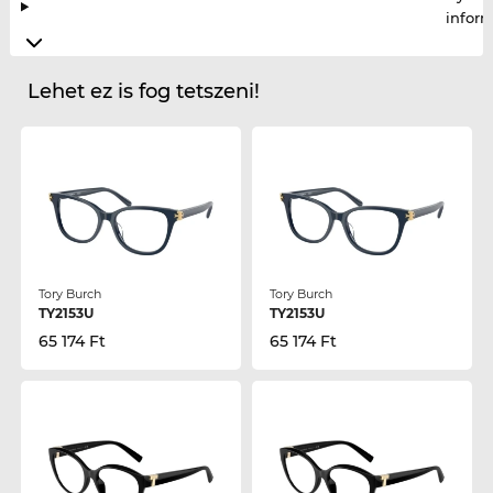
infor
Lehet ez is fog tetszeni!
Tory Burch
Tory Burch
TY2153U
TY2153U
65 174 Ft
65 174 Ft