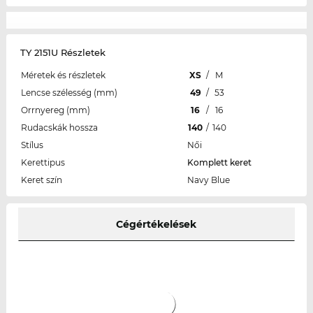
TY 2151U Részletek
Méretek és részletek
XS
/
M
Lencse szélesség (mm)
49
/
53
Orrnyereg (mm)
16
/
16
Rudacskák hossza
140
/
140
Stílus
Női
Kerettipus
Komplett keret
Keret szín
Navy Blue
Cégértékelések