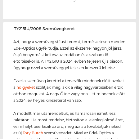
‌TY2151U/2008 Szemüvegkeret
Azt, hogy a szemüveg stílust teremt, természetesen minden
Edel-Optics ügyfél tudja. Ezzel az ékszerrel nagyon jól jársz,
és jó benyomást keltesz az irodában és a szabadidő
eltöltésekor is. A TY2151U a 2024. évben teljesen új a piacon,
úgyhogy ezzel a szemüveggel teljesen korszerű lehetsz.
Ezzel a szemüveg kerettel a tervezők mindenek előtt azokat
a
hölgyeket
szólítják meg, akik a világ nagyvárosaiban érzik
otthon magukat. A nagy Ő ide vagy oda – itt mindenek előtt
a 2024. év helyes kinézetéről van szó.
A modellt már utánrendeltük, és hamarosan ismét lesz
raktáron. Ha most rendelsz, biztosítod a jelenlegi olcsó árat,
és mihelyt beérkezik az áru, még aznap továbbítjuk neked
az új
Tory Burch
szemüvegedet. Mivel az Edel-Optics a