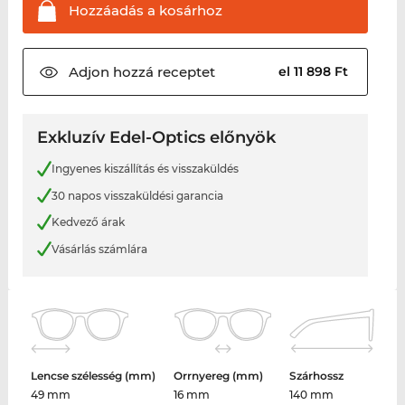
Hozzáadás a
kosárhoz
Adjon hozzá
receptet
el 11 898 Ft
Exkluzív Edel-Optics előnyök
Ingyenes kiszállítás és visszaküldés
30 napos visszaküldési garancia
Kedvező árak
Vásárlás számlára
Lencse szélesség (mm)
Orrnyereg (mm)
Szárhossz
49 mm
16 mm
140 mm