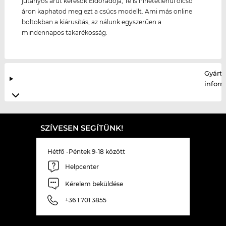
jutányos árut keresők Eldorádója, Te is hihetetlenül olcsó
áron kaphatod meg ezt a csúcs modellt. Ami más online
boltokban a kiárusítás, az nálunk egyszerűen a
mindennapos takarékosság.
Gyártó
infor
SZÍVESEN SEGÍTÜNK!
Hétfő -Péntek 9-18 között
Helpcenter
Kérelem beküldése
+36 1 701 3855