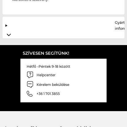
Gyártó
infor
SZÍVESEN SEGÍTÜNK!
Hétfő -Péntek 9-18 között
Helpcenter
Kérelem beküldése
+36 1 701 3855