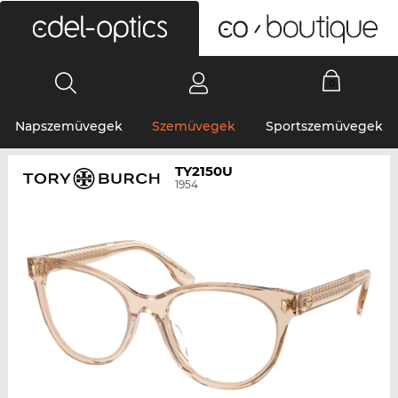
0
Napszemüvegek
Szemüvegek
Sportszemüvegek
TY2150U
1954