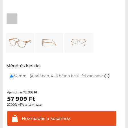
Méret és készlet
52 mm
(Általában, 4- 6 héten belül fel van adva)
72 386 Ft
Ajánlott ár
57 909
Ft
27.00% ÁFA tartalmazva
Hozzáadás a
kosárhoz