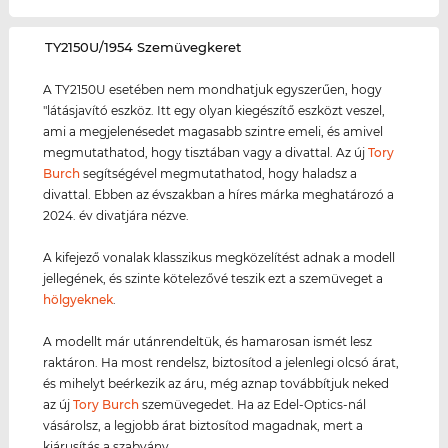
‌TY2150U/1954 Szemüvegkeret
A TY2150U esetében nem mondhatjuk egyszerűen, hogy
"látásjavító eszköz. Itt egy olyan kiegészítő eszközt veszel,
ami a megjelenésedet magasabb szintre emeli, és amivel
megmutathatod, hogy tisztában vagy a divattal. Az új
Tory
Burch
segítségével megmutathatod, hogy haladsz a
divattal. Ebben az évszakban a híres márka meghatározó a
2024. év divatjára nézve.
A kifejező vonalak klasszikus megközelítést adnak a modell
jellegének, és szinte kötelezővé teszik ezt a szemüveget a
hölgyeknek
.
A modellt már utánrendeltük, és hamarosan ismét lesz
raktáron. Ha most rendelsz, biztosítod a jelenlegi olcsó árat,
és mihelyt beérkezik az áru, még aznap továbbítjuk neked
az új
Tory Burch
szemüvegedet. Ha az Edel-Optics-nál
vásárolsz, a legjobb árat biztosítod magadnak, mert a
kiárusítás a szabvány.