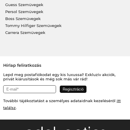
Guess Szemüvegek
Persol Szemüvegek
Boss Szemüvegek
Tommy Hilfiger Szemüvegek
Carrera Szemüvegek
Hírlap feliratkozás
Lepd meg postafiókodat egy kis luxussal! Exkluzív akciók,
privát kiárusítások és még sok más vár rád!
További tájékoztatást a személyes adataidnak kezeléséről
itt
találsz
.