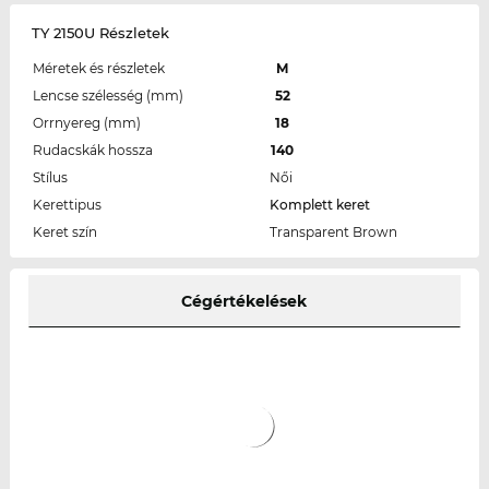
TY 2150U Részletek
Méretek és részletek
M
Lencse szélesség (mm)
52
Orrnyereg (mm)
18
Rudacskák hossza
140
Stílus
Női
Kerettipus
Komplett keret
Keret szín
Transparent Brown
Cégértékelések