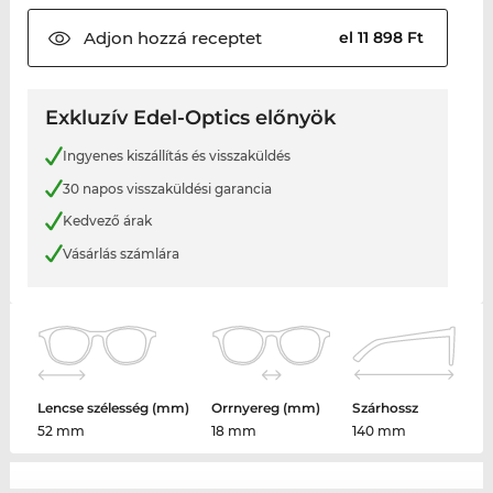
Adjon hozzá
receptet
el 11 898 Ft
Exkluzív Edel-Optics előnyök
Ingyenes kiszállítás és visszaküldés
30 napos visszaküldési garancia
Kedvező árak
Vásárlás számlára
Lencse szélesség (mm)
Orrnyereg (mm)
Szárhossz
52 mm
18 mm
140 mm