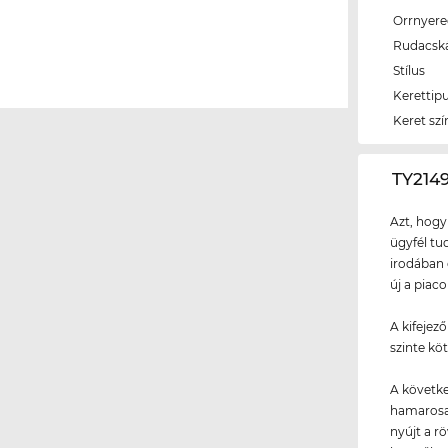
Orrnyer
Rudacsk
Stílus
Kerettip
Keret szí
‌TY21
Azt, hogy
ügyfél tud
irodában 
új a piac
A kifejez
szinte kö
A követke
hamarosan
nyújt a rö