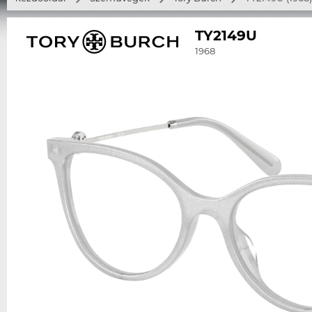
TY2149U
1968