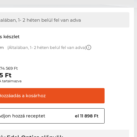
talában,
1- 2 héten belül fel van adva
s készlet
mm
(Általában, 1- 2 héten belül fel van adva)
74 569 Ft
r
5
Ft
A tartalmazva
Hozzáadás a
kosárhoz
Adjon hozzá
receptet
el 11 898 Ft