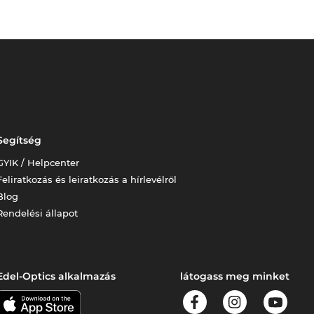
Segítség
GYIK / Helpcenter
Feliratkozás és leiratkozás a hírlevélről
Blog
Rendelési állapot
Edel-Optics alkalmazás
látogass meg minket