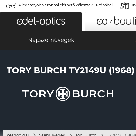
A legnagyobb azonnal elérhető választék Európából!
In
Napszemüvegek
TORY BURCH TY2149U (1968)
kezdőoldal
Szemüvegek
Tory Burch
TY2149U (1968)