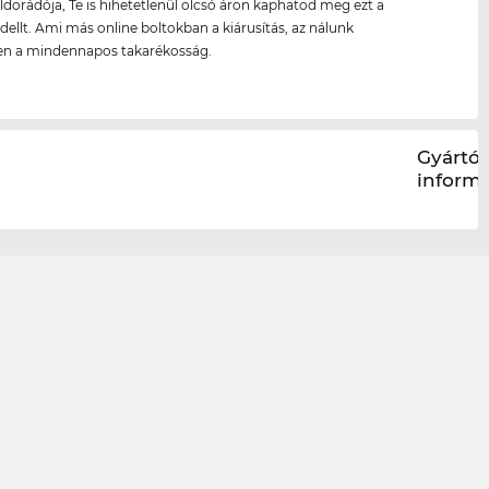
ldorádója, Te is hihetetlenül olcsó áron kaphatod meg ezt a
ellt. Ami más online boltokban a kiárusítás, az nálunk
en a mindennapos takarékosság.
Gyártói
inform