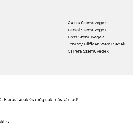
Guess Szemüvegek
Persol Szemüvegek
Boss Szemüvegek
Tommy Hilfiger Szemüvegek
Carrera Szemüvegek
át kiárusítások és még sok más vár rád!
alálsz
.