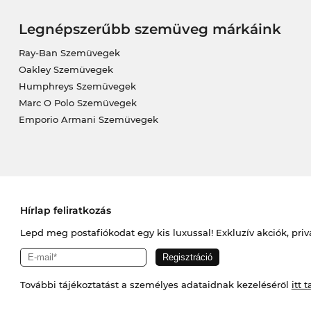
Legnépszerűbb szemüveg márkáink
Ray-Ban Szemüvegek
Oakley Szemüvegek
Humphreys Szemüvegek
Marc O Polo Szemüvegek
Emporio Armani Szemüvegek
Hírlap feliratkozás
Lepd meg postafiókodat egy kis luxussal! Exkluzív akciók, priv
További tájékoztatást a személyes adataidnak kezeléséről
itt t