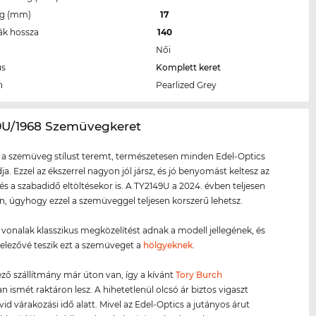
eg (mm)
17
ák hossza
140
Női
us
Komplett keret
n
Pearlized Grey
49U/1968 Szemüvegkeret
 a szemüveg stílust teremt, természetesen minden Edel-Optics
ja. Ezzel az ékszerrel nagyon jól jársz, és jó benyomást keltesz az
és a szabadidő eltöltésekor is. A TY2149U a 2024. évben teljesen
on, úgyhogy ezzel a szemüveggel teljesen korszerű lehetsz.
ő vonalak klasszikus megközelítést adnak a modell jellegének, és
telezővé teszik ezt a szemüveget a
hölgyeknek
.
ző szállítmány már úton van, így a kívánt
Tory Burch
 ismét raktáron lesz. A hihetetlenül olcsó ár biztos vigaszt
vid várakozási idő alatt. Mivel az Edel-Optics a jutányos árut