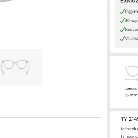
Exkluz
Ingyene
30 nap
Kedvez
Vásárl
Lencse
53 mm
TY 214
Méretek é
Lencse s