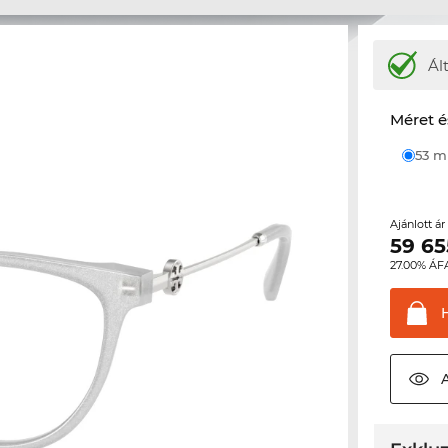
Ál
Méret é
53 
Ajánlott á
59 65
27.00% ÁF