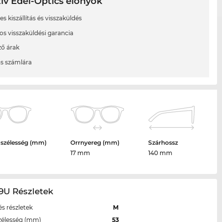
ív Edel-Optics előnyök
s kiszállítás és visszaküldés
os visszaküldési garancia
ő árak
ás számlára
 szélesség (mm)
Orrnyereg (mm)
Szárhossz
17 mm
140 mm
9U Részletek
s részletek
M
zélesség (mm)
53