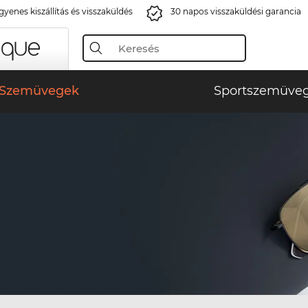
gyenes kiszállítás és visszaküldés
30 napos visszaküldési garancia
Szemüvegek
Sportszemüve