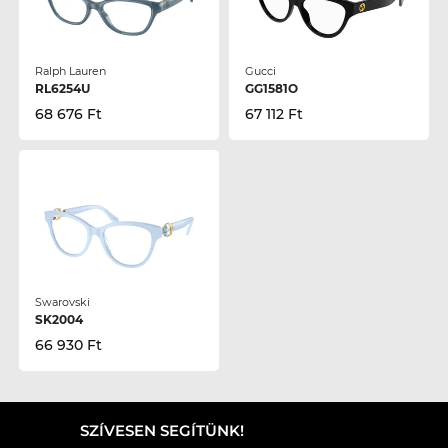
Ralph Lauren
Gucci
RL6254U
GG1581O
68 676 Ft
67 112 Ft
Swarovski
SK2004
66 930 Ft
SZÍVESEN SEGÍTÜNK!