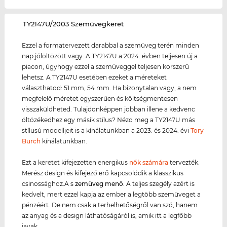
‌TY2147U/2003 Szemüvegkeret
Ezzel a formatervezett darabbal a szemüveg terén minden
nap jólöltözött vagy. A TY2147U a 2024. évben teljesen új a
piacon, úgyhogy ezzel a szemüveggel teljesen korszerű
lehetsz. A TY2147U esetében ezeket a méreteket
választhatod: 51 mm, 54 mm. Ha bizonytalan vagy, a nem
megfelelő méretet egyszerűen és költségmentesen
visszaküldheted. Tulajdonképpen jobban illene a kedvenc
öltözékedhez egy másik stílus? Nézd meg a TY2147U más
stílusú modelljeit is a kínálatunkban a 2023. és 2024. évi
Tory
Burch
kínálatunkban.
Ezt a keretet kifejezetten energikus
nők számára
tervezték.
Merész design és kifejező erő kapcsolódik a klasszikus
csinossághoz.A s
zemüveg menő
. A teljes szegély azért is
kedvelt, mert ezzel kapja az ember a legtöbb szemüveget a
pénzéért. De nem csak a terhelhetőségről van szó, hanem
az anyag és a design láthatóságáról is, amik itt a legfőbb
javak.