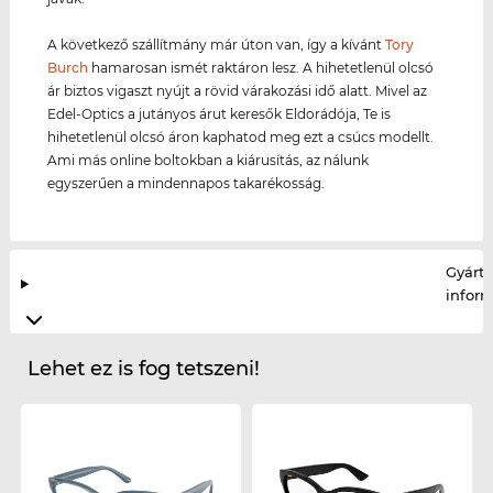
A következő szállítmány már úton van, így a kívánt
Tory
Burch
hamarosan ismét raktáron lesz. A hihetetlenül olcsó
ár biztos vigaszt nyújt a rövid várakozási idő alatt. Mivel az
Edel-Optics a jutányos árut keresők Eldorádója, Te is
hihetetlenül olcsó áron kaphatod meg ezt a csúcs modellt.
Ami más online boltokban a kiárusítás, az nálunk
egyszerűen a mindennapos takarékosság.
Gyártó
infor
Lehet ez is fog tetszeni!