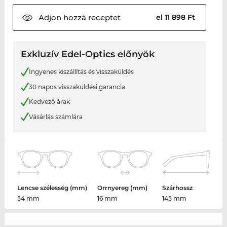
Adjon hozzá
receptet
el 11 898 Ft
Exkluzív Edel-Optics előnyök
Ingyenes kiszállítás és visszaküldés
30 napos visszaküldési garancia
Kedvező árak
Vásárlás számlára
Lencse szélesség (mm)
Orrnyereg (mm)
Szárhossz
54 mm
16 mm
145 mm