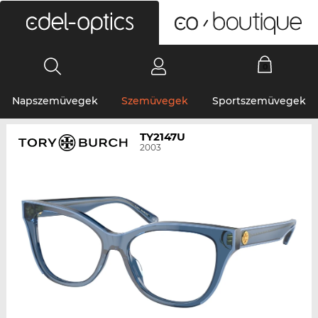
0
Napszemüvegek
Szemüvegek
Sportszemüvegek
TY2147U
2003