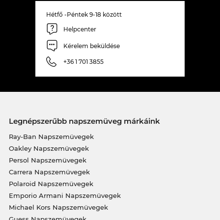
Hétfő -Péntek 9-18 között
Helpcenter
Kérelem beküldése
+36 1 701 3855
Legnépszerűbb napszemüveg márkáink
Ray-Ban Napszemüvegek
Oakley Napszemüvegek
Persol Napszemüvegek
Carrera Napszemüvegek
Polaroid Napszemüvegek
Emporio Armani Napszemüvegek
Michael Kors Napszemüvegek
Guess Napszemüvegek