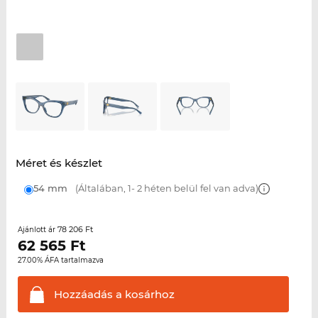
Méret és készlet
54 mm
(Általában, 1- 2 héten belül fel van adva)
78 206 Ft
Ajánlott ár
62 565
Ft
27.00% ÁFA tartalmazva
Hozzáadás a
kosárhoz