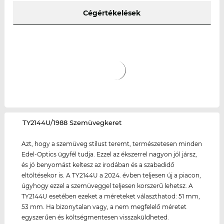
Cégértékelések
‌TY2144U/1988 Szemüvegkeret
Azt, hogy a szemüveg stílust teremt, természetesen minden
Edel-Optics ügyfél tudja. Ezzel az ékszerrel nagyon jól jársz,
és jó benyomást keltesz az irodában és a szabadidő
eltöltésekor is. A TY2144U a 2024. évben teljesen új a piacon,
úgyhogy ezzel a szemüveggel teljesen korszerű lehetsz. A
TY2144U esetében ezeket a méreteket választhatod: 51 mm,
53 mm. Ha bizonytalan vagy, a nem megfelelő méretet
egyszerűen és költségmentesen visszaküldheted.