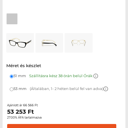
Méret és készlet
51 mm
Szállításra kész 38 órán belül Órák
53 mm
(Általában, 1- 2 héten belül fel van adva)
66 566 Ft
Ajánlott ár
53 253
Ft
27.00% ÁFA tartalmazva