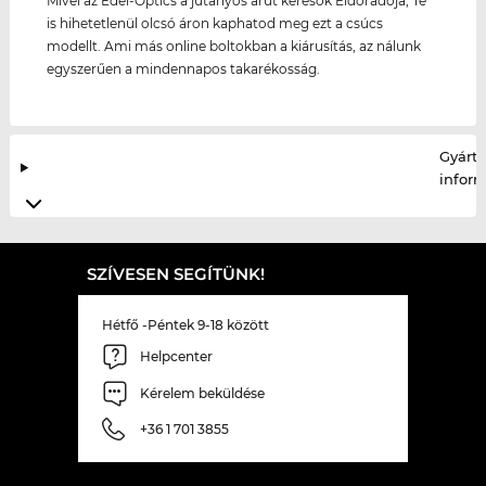
Mivel az Edel-Optics a jutányos árut keresők Eldorádója, Te
is hihetetlenül olcsó áron kaphatod meg ezt a csúcs
modellt. Ami más online boltokban a kiárusítás, az nálunk
egyszerűen a mindennapos takarékosság.
Gyártó
infor
SZÍVESEN SEGÍTÜNK!
Hétfő -Péntek 9-18 között
Helpcenter
Kérelem beküldése
+36 1 701 3855