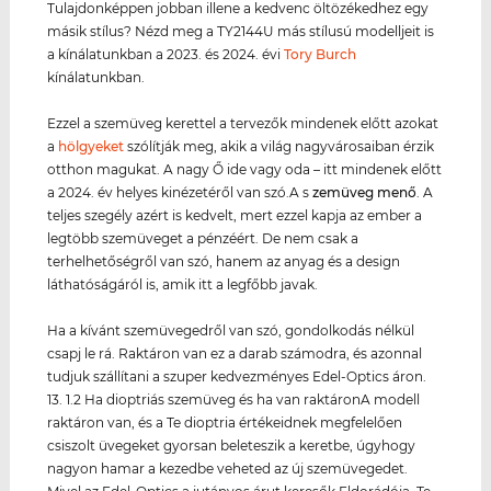
Tulajdonképpen jobban illene a kedvenc öltözékedhez egy
másik stílus? Nézd meg a TY2144U más stílusú modelljeit is
a kínálatunkban a 2023. és 2024. évi
Tory Burch
kínálatunkban.
Ezzel a szemüveg kerettel a tervezők mindenek előtt azokat
a
hölgyeket
szólítják meg, akik a világ nagyvárosaiban érzik
otthon magukat. A nagy Ő ide vagy oda – itt mindenek előtt
a 2024. év helyes kinézetéről van szó.A s
zemüveg menő
. A
teljes szegély azért is kedvelt, mert ezzel kapja az ember a
legtöbb szemüveget a pénzéért. De nem csak a
terhelhetőségről van szó, hanem az anyag és a design
láthatóságáról is, amik itt a legfőbb javak.
Ha a kívánt szemüvegedről van szó, gondolkodás nélkül
csapj le rá. Raktáron van ez a darab számodra, és azonnal
tudjuk szállítani a szuper kedvezményes Edel-Optics áron.
13. 1.2 Ha dioptriás szemüveg és ha van raktáronA modell
raktáron van, és a Te dioptria értékeidnek megfelelően
csiszolt üvegeket gyorsan beleteszik a keretbe, úgyhogy
nagyon hamar a kezedbe veheted az új szemüvegedet.