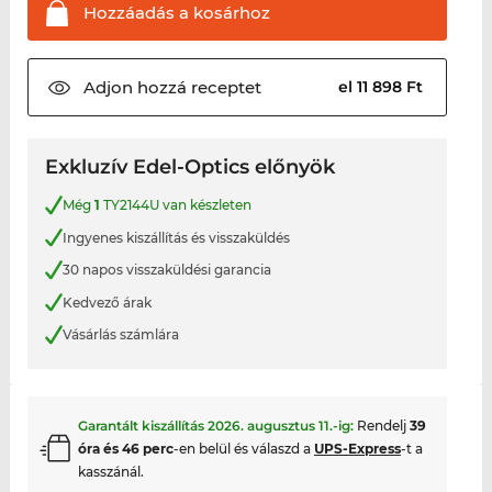
Hozzáadás a
kosárhoz
Adjon hozzá
receptet
el 11 898 Ft
Exkluzív Edel-Optics előnyök
Még
1
TY2144U van készleten
Ingyenes kiszállítás és visszaküldés
30 napos visszaküldési garancia
Kedvező árak
Vásárlás számlára
Garantált kiszállítás
2026. augusztus 11.
-ig:
Rendelj
39
óra és 46 perc
-en belül és válaszd a
UPS-Express
-t a
kasszánál.