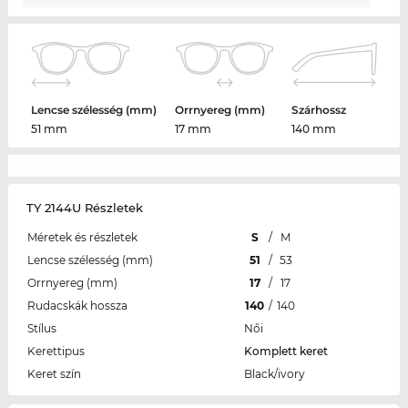
Lencse szélesség (mm)
Orrnyereg (mm)
Szárhossz
51 mm
17 mm
140 mm
TY 2144U Részletek
Méretek és részletek
S
/
M
Lencse szélesség (mm)
51
/
53
Orrnyereg (mm)
17
/
17
Rudacskák hossza
140
/
140
Stílus
Női
Kerettipus
Komplett keret
Keret szín
Black/ivory