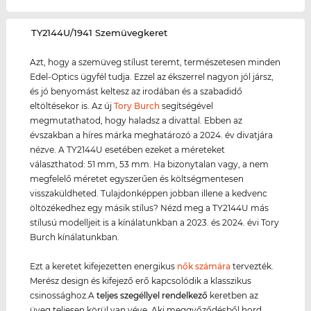
‌TY2144U/1941 Szemüvegkeret
Azt, hogy a szemüveg stílust teremt, természetesen minden
Edel-Optics ügyfél tudja. Ezzel az ékszerrel nagyon jól jársz,
és jó benyomást keltesz az irodában és a szabadidő
eltöltésekor is. Az új
Tory Burch
segítségével
megmutathatod, hogy haladsz a divattal. Ebben az
évszakban a híres márka meghatározó a 2024. év divatjára
nézve. A TY2144U esetében ezeket a méreteket
választhatod: 51 mm, 53 mm. Ha bizonytalan vagy, a nem
megfelelő méretet egyszerűen és költségmentesen
visszaküldheted. Tulajdonképpen jobban illene a kedvenc
öltözékedhez egy másik stílus? Nézd meg a TY2144U más
stílusú modelljeit is a kínálatunkban a 2023. és 2024. évi Tory
Burch kínálatunkban.
Ezt a keretet kifejezetten energikus
nők számára
tervezték.
Merész design és kifejező erő kapcsolódik a klasszikus
csinossághoz.A
teljes szegéllyel rendelkező
keretben az
üveg teljesen körül van véve. Aki meggyőződésből hord