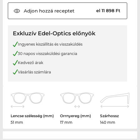
Adjon hozzá
receptet
el 11 898 Ft
Exkluzív Edel-Optics előnyök
Ingyenes kiszállítás és visszaküldés
30 napos visszaküldési garancia
Kedvező árak
Vásárlás számlára
Lencse szélesség (mm)
Orrnyereg (mm)
Szárhossz
51 mm
17 mm
140 mm