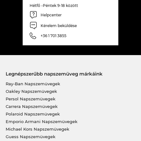
Hétfő -Péntek 9-18 között
Helpcenter
Kérelem beküldése
+36 1 701 3855
Legnépszerűbb napszemüveg márkáink
Ray-Ban Napszemüvegek
Oakley Napszemüvegek
Persol Napszemüvegek
Carrera Napszemüvegek
Polaroid Napszemüvegek
Emporio Armani Napszemüvegek
Michael Kors Napszemüvegek
Guess Napszemüvegek