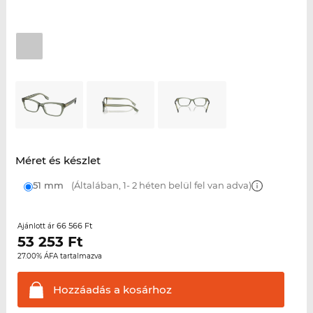
Méret és készlet
51 mm
(Általában, 1- 2 héten belül fel van adva)
66 566 Ft
Ajánlott ár
53 253
Ft
27.00% ÁFA tartalmazva
Hozzáadás a
kosárhoz