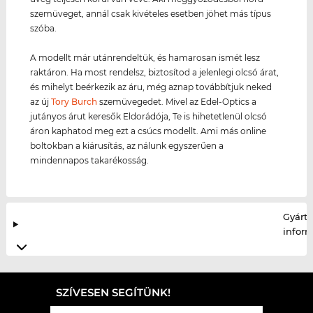
szemüveget, annál csak kivételes esetben jöhet más típus
szóba.
A modellt már utánrendeltük, és hamarosan ismét lesz
raktáron. Ha most rendelsz, biztosítod a jelenlegi olcsó árat,
és mihelyt beérkezik az áru, még aznap továbbítjuk neked
az új
Tory Burch
szemüvegedet. Mivel az Edel-Optics a
jutányos árut keresők Eldorádója, Te is hihetetlenül olcsó
áron kaphatod meg ezt a csúcs modellt. Ami más online
boltokban a kiárusítás, az nálunk egyszerűen a
mindennapos takarékosság.
Gyártó
infor
SZÍVESEN SEGÍTÜNK!