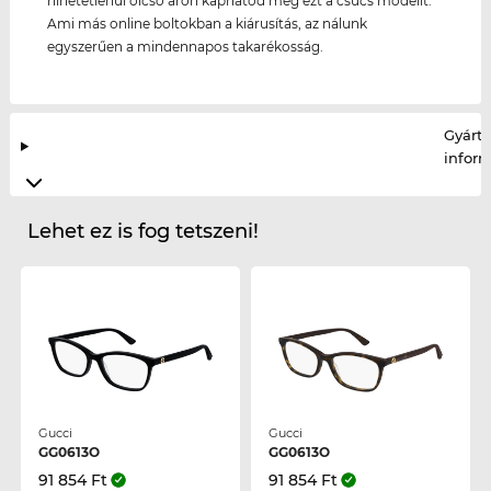
hihetetlenül olcsó áron kaphatod meg ezt a csúcs modellt.
Ami más online boltokban a kiárusítás, az nálunk
egyszerűen a mindennapos takarékosság.
Gyártó
infor
Lehet ez is fog tetszeni!
Gucci
Gucci
GG0613O
GG0613O
91 854 Ft
91 854 Ft