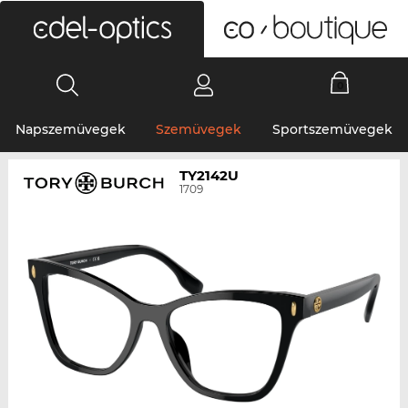
0
Napszemüvegek
Szemüvegek
Sportszemüvegek
TY2142U
1709