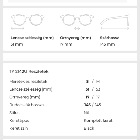
Lencse szélesség (mm)
Orrnyereg (mm)
Szárhossz
51 mm
17 mm
145 mm
TY 2142U Részletek
Méretek és részletek
S
/
M
Lencse szélesség (mm)
51
/
53
Orrnyereg (mm)
17
/
17
Rudacskák hossza
145
/
145
Stílus
Női
Kerettipus
Komplett keret
Keret szín
Black