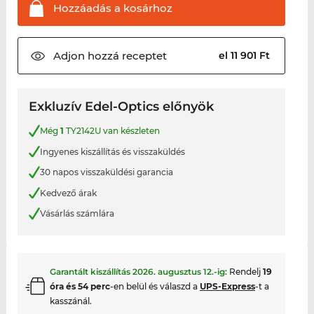
Hozzáadás a
kosárhoz
Adjon hozzá
receptet
el 11 901 Ft
Exkluzív Edel-Optics előnyök
Még
1
TY2142U van készleten
Ingyenes kiszállítás és visszaküldés
30 napos visszaküldési garancia
Kedvező árak
Vásárlás számlára
Garantált kiszállítás
2026. augusztus 12.
-ig:
Rendelj
19
óra és 54 perc
-en belül és válaszd a
UPS-Express
-t a
kasszánál.