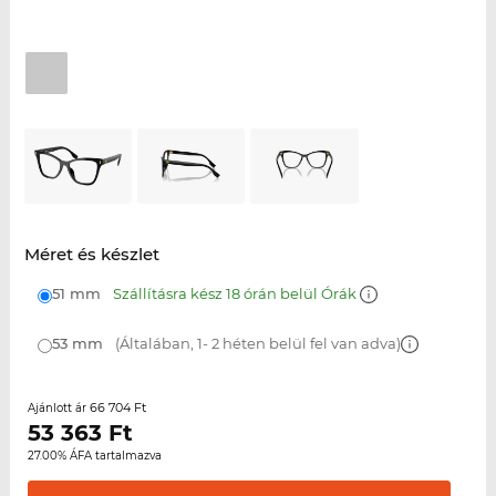
Méret és készlet
51 mm
Szállításra kész 18 órán belül Órák
53 mm
(Általában, 1- 2 héten belül fel van adva)
66 704 Ft
Ajánlott ár
53 363
Ft
27.00% ÁFA tartalmazva