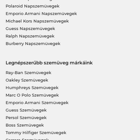
Polaroid Napszemüvegek
Emporio Armani Napszemüvegek
Michael Kors Napszemüvegek
Guess Napszemüvegek
Ralph Napszemüvegek
Burberry Napszemüvegek
Legnépszerűbb szemüveg márkáink
Ray-Ban Szemüvegek
Oakley Szemüvegek
Humphreys Szemüvegek
Marc O Polo Szemüvegek
Emporio Armani Szemüvegek
Guess Szemüvegek
Persol Szemüvegek
Boss Szemüvegek
Tommy Hilfiger Szemüvegek
Carrera Szemüvegek