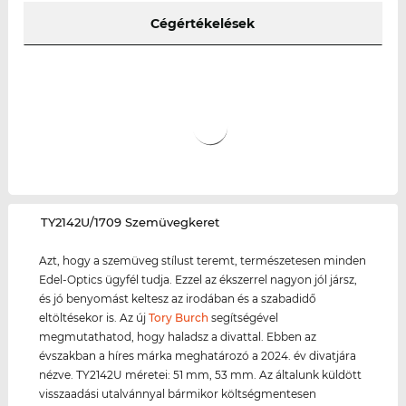
Cégértékelések
‌TY2142U/1709 Szemüvegkeret
Azt, hogy a szemüveg stílust teremt, természetesen minden
Edel-Optics ügyfél tudja. Ezzel az ékszerrel nagyon jól jársz,
és jó benyomást keltesz az irodában és a szabadidő
eltöltésekor is. Az új
Tory Burch
segítségével
megmutathatod, hogy haladsz a divattal. Ebben az
évszakban a híres márka meghatározó a 2024. év divatjára
nézve. TY2142U méretei: 51 mm, 53 mm. Az általunk küldött
visszaadási utalvánnyal bármikor költségmentesen