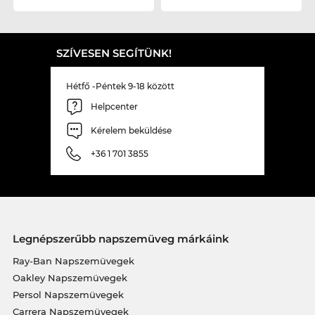
SZÍVESEN SEGÍTÜNK!
Hétfő -Péntek 9-18 között
Helpcenter
Kérelem beküldése
+36 1 701 3855
Legnépszerűbb napszemüveg márkáink
Ray-Ban Napszemüvegek
Oakley Napszemüvegek
Persol Napszemüvegek
Carrera Napszemüvegek