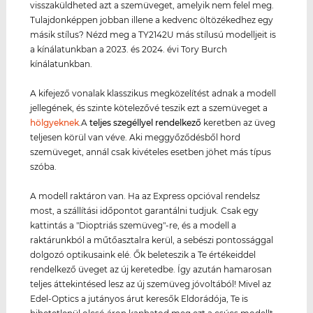
visszaküldheted azt a szemüveget, amelyik nem felel meg.
Tulajdonképpen jobban illene a kedvenc öltözékedhez egy
másik stílus? Nézd meg a TY2142U más stílusú modelljeit is
a kínálatunkban a 2023. és 2024. évi Tory Burch
kínálatunkban.
A kifejező vonalak klasszikus megközelítést adnak a modell
jellegének, és szinte kötelezővé teszik ezt a szemüveget a
hölgyeknek
.A
teljes szegéllyel rendelkező
keretben az üveg
teljesen körül van véve. Aki meggyőződésből hord
szemüveget, annál csak kivételes esetben jöhet más típus
szóba.
A modell raktáron van. Ha az Express opcióval rendelsz
most, a szállítási időpontot garantálni tudjuk. Csak egy
kattintás a "Dioptriás szemüveg"-re, és a modell a
raktárunkból a műtőasztalra kerül, a sebészi pontossággal
dolgozó optikusaink elé. Ők beleteszik a Te értékeiddel
rendelkező üveget az új keretedbe. Így azután hamarosan
teljes áttekintésed lesz az új szemüveg jóvoltából! Mivel az
Edel-Optics a jutányos árut keresők Eldorádója, Te is