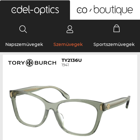
0
Napszemüvegek
Szemüvegek
Sportszemüvegek
TY2136U
1941