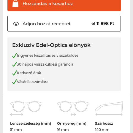
Hozzáadás a
kosárhoz
Adjon hozzá
receptet
el 11 898 Ft
Exkluzív Edel-Optics előnyök
Ingyenes kiszállítás és visszaküldés
30 napos visszaküldési garancia
Kedvező árak
Vásárlás számlára
Lencse szélesség (mm)
Orrnyereg (mm)
Szárhossz
51 mm
16 mm
140 mm