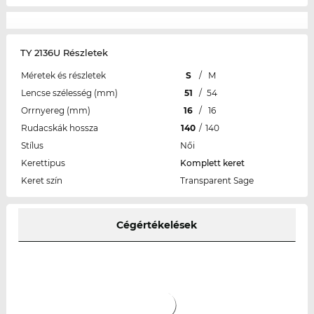
TY 2136U Részletek
Méretek és részletek
S
/
M
Lencse szélesség (mm)
51
/
54
Orrnyereg (mm)
16
/
16
Rudacskák hossza
140
/
140
Stílus
Női
Kerettipus
Komplett keret
Keret szín
Transparent Sage
Cégértékelések