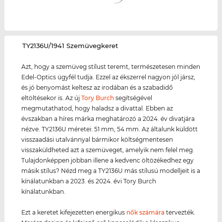
‌TY2136U/1941 Szemüvegkeret
Azt, hogy a szemüveg stílust teremt, természetesen minden
Edel-Optics ügyfél tudja. Ezzel az ékszerrel nagyon jól jársz,
és jó benyomást keltesz az irodában és a szabadidő
eltöltésekor is. Az új
Tory Burch
segítségével
megmutathatod, hogy haladsz a divattal. Ebben az
évszakban a híres márka meghatározó a 2024. év divatjára
nézve. TY2136U méretei: 51 mm, 54 mm. Az általunk küldött
visszaadási utalvánnyal bármikor költségmentesen
visszaküldheted azt a szemüveget, amelyik nem felel meg.
Tulajdonképpen jobban illene a kedvenc öltözékedhez egy
másik stílus? Nézd meg a TY2136U más stílusú modelljeit is a
kínálatunkban a 2023. és 2024. évi Tory Burch
kínálatunkban.
Ezt a keretet kifejezetten energikus
nők számára
tervezték.