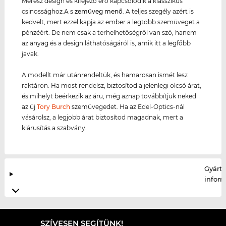
Merész design és kifejező erő kapcsolódik a klasszikus
csinossághoz.A s
zemüveg menő
. A teljes szegély azért is
kedvelt, mert ezzel kapja az ember a legtöbb szemüveget a
pénzéért. De nem csak a terhelhetőségről van szó, hanem
az anyag és a design láthatóságáról is, amik itt a legfőbb
javak.
A modellt már utánrendeltük, és hamarosan ismét lesz
raktáron. Ha most rendelsz, biztosítod a jelenlegi olcsó árat,
és mihelyt beérkezik az áru, még aznap továbbítjuk neked
az új
Tory Burch
szemüvegedet. Ha az Edel-Optics-nál
vásárolsz, a legjobb árat biztosítod magadnak, mert a
kiárusítás a szabvány.
Gyártó
infor
SZÍVESEN SEGÍTÜNK!