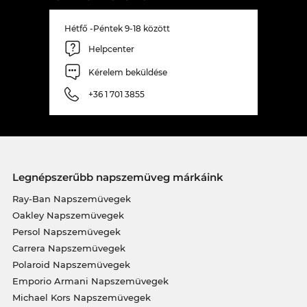
Hétfő -Péntek 9-18 között
Helpcenter
Kérelem beküldése
+36 1 701 3855
Legnépszerűbb napszemüveg márkáink
Ray-Ban Napszemüvegek
Oakley Napszemüvegek
Persol Napszemüvegek
Carrera Napszemüvegek
Polaroid Napszemüvegek
Emporio Armani Napszemüvegek
Michael Kors Napszemüvegek