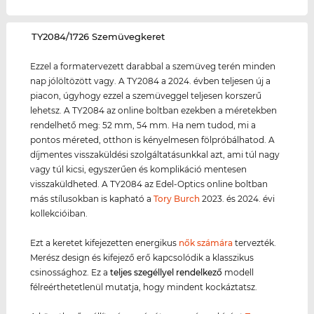
‌TY2084/1726 Szemüvegkeret
Ezzel a formatervezett darabbal a szemüveg terén minden
nap jólöltözött vagy. A TY2084 a 2024. évben teljesen új a
piacon, úgyhogy ezzel a szemüveggel teljesen korszerű
lehetsz. A TY2084 az online boltban ezekben a méretekben
rendelhető meg: 52 mm, 54 mm. Ha nem tudod, mi a
pontos méreted, otthon is kényelmesen fölpróbálhatod. A
díjmentes visszaküldési szolgáltatásunkkal azt, ami túl nagy
vagy túl kicsi, egyszerűen és komplikáció mentesen
visszaküldheted. A TY2084 az Edel-Optics online boltban
más stílusokban is kapható a
Tory Burch
2023. és 2024. évi
kollekcióiban.
Ezt a keretet kifejezetten energikus
nők számára
tervezték.
Merész design és kifejező erő kapcsolódik a klasszikus
csinossághoz. Ez a
teljes szegéllyel rendelkező
modell
félreérthetetlenül mutatja, hogy mindent kockáztatsz.