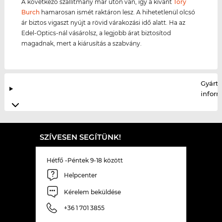
A következő szállítmány már úton van, így a kívánt
Tory
Burch
hamarosan ismét raktáron lesz. A hihetetlenül olcsó
ár biztos vigaszt nyújt a rövid várakozási idő alatt. Ha az
Edel-Optics-nál vásárolsz, a legjobb árat biztosítod
magadnak, mert a kiárusítás a szabvány.
Gyártó
infor
SZÍVESEN SEGÍTÜNK!
Hétfő -Péntek 9-18 között
Helpcenter
Kérelem beküldése
+36 1 701 3855