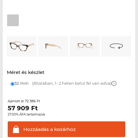
Méret és készlet
52 mm
(Általában, 1- 2 héten belül fel van adva)
72 386 Ft
Ajánlott ár
57 909
Ft
27.00% ÁFA tartalmazva
Hozzáadás a
kosárhoz