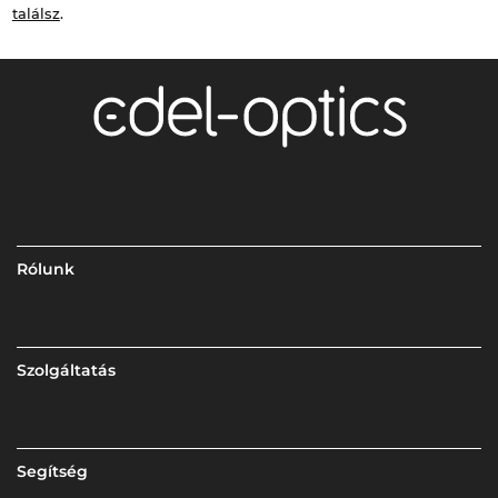
találsz
.
Rólunk
Szolgáltatás
Segítség