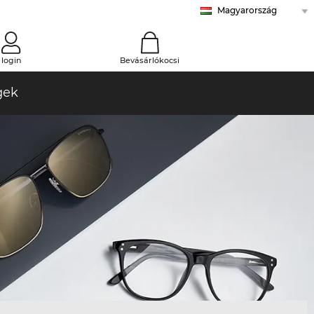
Magyarország
Ausztria
Belgium (Nl)
Belgium (Fr)
Bulgária
Ciprus
Cseh köztársaság
Dánia
Egyesült Királyság
Finnország
Franciaország
Görögország
Hollandia
Horvátország
Lengyelország
Lettország
Litvánia
Málta (En)
Málta (Mt)
Norvégia
Németország
Olaszország
Portugália
Románia
Spanyolország
Svájc (De)
Svájc (Fr)
Svájc (It)
Svédország
Szlovákia
Szlovénia
Észtország
Írország
0
login
Bevásárlókocsi
gek