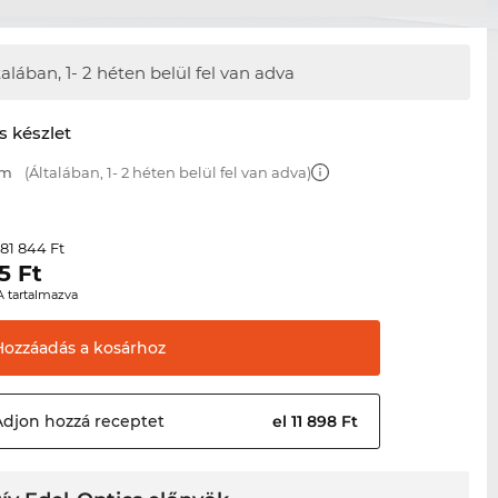
talában,
1- 2 héten belül fel van adva
s készlet
mm
(Általában, 1- 2 héten belül fel van adva)
81 844 Ft
r
5
Ft
A tartalmazva
Hozzáadás a
kosárhoz
Adjon hozzá
receptet
el 11 898 Ft