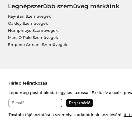
Legnépszerűbb szemüveg márkáink
Ray-Ban Szemüvegek
Oakley Szemüvegek
Humphreys Szemüvegek
Marc O Polo Szemüvegek
Emporio Armani Szemüvegek
Hírlap feliratkozás
Lepd meg postafiókodat egy kis luxussal! Exkluzív akciók, priv
További tájékoztatást a személyes adataidnak kezeléséről
itt t