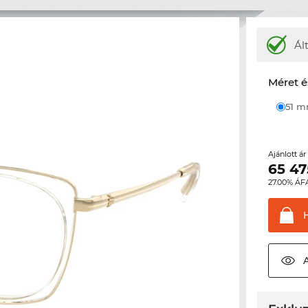
Ál
Méret é
51 
Ajánlott á
65 47
27.00% ÁF