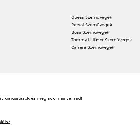
Guess Szemüvegek
Persol Szemüvegek
Boss Szemüvegek
Tommy Hilfiger Szemüvegek
Carrera Szemüvegek
át kiárusítások és még sok más vár rád!
alálsz
.