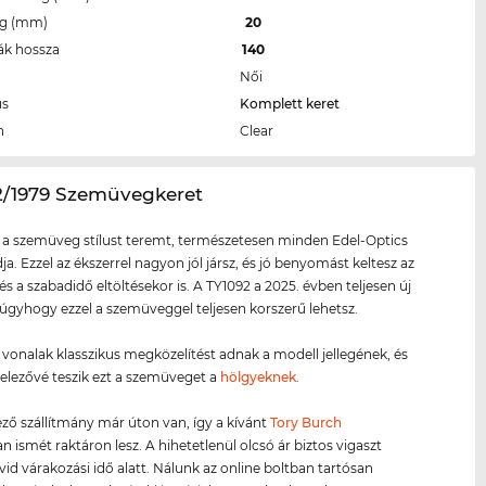
eg (mm)
20
ák hossza
140
Női
us
Komplett keret
n
Clear
92/1979 Szemüvegkeret
 a szemüveg stílust teremt, természetesen minden Edel-Optics
ja. Ezzel az ékszerrel nagyon jól jársz, és jó benyomást keltesz az
és a szabadidő eltöltésekor is. A TY1092 a 2025. évben teljesen új
 úgyhogy ezzel a szemüveggel teljesen korszerű lehetsz.
ő vonalak klasszikus megközelítést adnak a modell jellegének, és
telezővé teszik ezt a szemüveget a
hölgyeknek
.
ző szállítmány már úton van, így a kívánt
Tory Burch
 ismét raktáron lesz. A hihetetlenül olcsó ár biztos vigaszt
övid várakozási idő alatt. Nálunk az online boltban tartósan