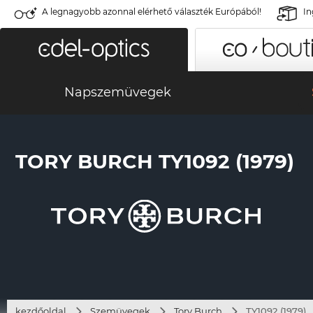
A legnagyobb azonnal elérhető választék Európából!
In
Napszemüvegek
TORY BURCH TY1092 (1979)
kezdőoldal
Szemüvegek
Tory Burch
TY1092 (1979)