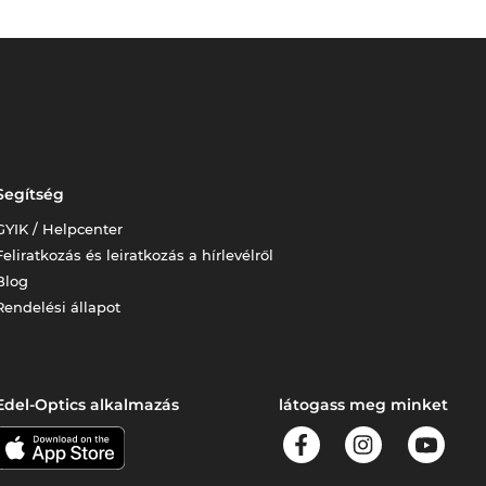
Segítség
GYIK / Helpcenter
Feliratkozás és leiratkozás a hírlevélről
Blog
Rendelési állapot
Edel-Optics alkalmazás
látogass meg minket