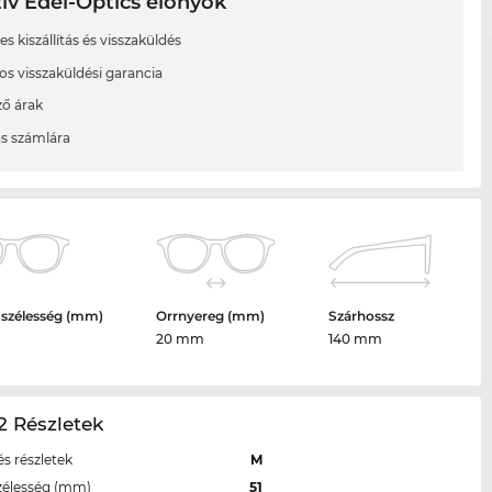
ív Edel-Optics előnyök
s kiszállítás és visszaküldés
os visszaküldési garancia
ő árak
ás számlára
 szélesség (mm)
Orrnyereg (mm)
Szárhossz
20 mm
140 mm
2 Részletek
s részletek
M
zélesség (mm)
51