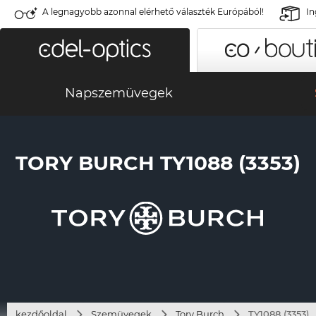
A legnagyobb azonnal elérhető választék Európából!
In
Napszemüvegek
TORY BURCH TY1088 (3353)
kezdőoldal
Szemüvegek
Tory Burch
TY1088 (3353)