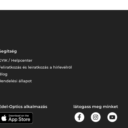
Segítség
GYIK / Helpcenter
Feliratkozás és leiratkozás a hírlevélről
Blog
Rendelési állapot
Edel-Optics alkalmazás
látogass meg minket