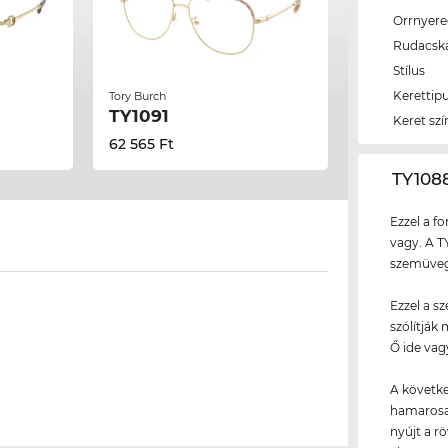
Orrnyer
Rudacsk
Stílus
Kerettip
Tory Burch
TY1091
Keret szí
62 565 Ft
‌TY10
Ezzel a f
vagy. A T
szemüvegg
Ezzel a s
szólítják
Ő ide vag
A követke
hamarosan
nyújt a r