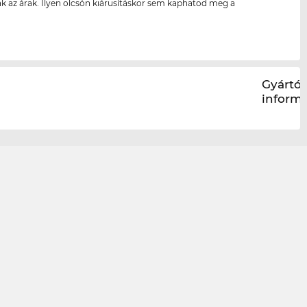
k az árak. Ilyen olcsón kiárusításkor sem kaphatod meg a
Gyártói
inform