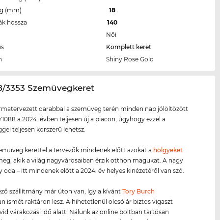
eg (mm)
18
ák hossza
140
Női
us
Komplett keret
n
Shiny Rose Gold
88/3353 Szemüvegkeret
ormatervezett darabbal a szemüveg terén minden nap jólöltözött
Y1088 a 2024. évben teljesen új a piacon, úgyhogy ezzel a
el teljesen korszerű lehetsz.
zemüveg kerettel a tervezők mindenek előtt azokat a
hölgyeket
 meg, akik a világ nagyvárosaiban érzik otthon magukat. A nagy
y oda – itt mindenek előtt a 2024. év helyes kinézetéről van szó.
ző szállítmány már úton van, így a kívánt
Tory Burch
 ismét raktáron lesz. A hihetetlenül olcsó ár biztos vigaszt
övid várakozási idő alatt. Nálunk az online boltban tartósan