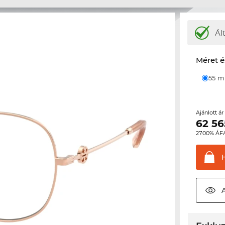
Ál
Méret é
55 
Ajánlott á
62 56
27.00% ÁF