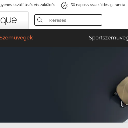
gyenes kiszállítás és visszaküldés
30 napos visszaküldési garancia
Szemüvegek
Sportszemüve