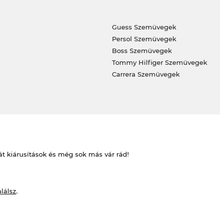
Guess Szemüvegek
Persol Szemüvegek
Boss Szemüvegek
Tommy Hilfiger Szemüvegek
Carrera Szemüvegek
át kiárusítások és még sok más vár rád!
alálsz
.