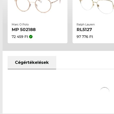
Marc O Polo
Ralph Lauren
MP 502188
RL5127
72 459 Ft
97 776 Ft
Cégértékelések