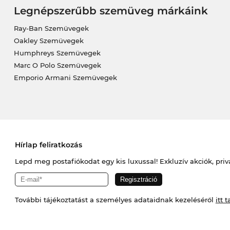
Legnépszerűbb szemüveg márkáink
Ray-Ban Szemüvegek
Oakley Szemüvegek
Humphreys Szemüvegek
Marc O Polo Szemüvegek
Emporio Armani Szemüvegek
Hírlap feliratkozás
Lepd meg postafiókodat egy kis luxussal! Exkluzív akciók, priv
További tájékoztatást a személyes adataidnak kezeléséről
itt t