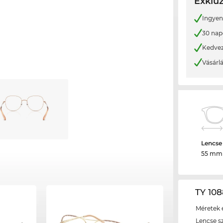
Exkluz
Ingyene
30 nap
Kedvez
Vásárl
Lencse
55 mm
TY 108
Méretek é
Lencse s