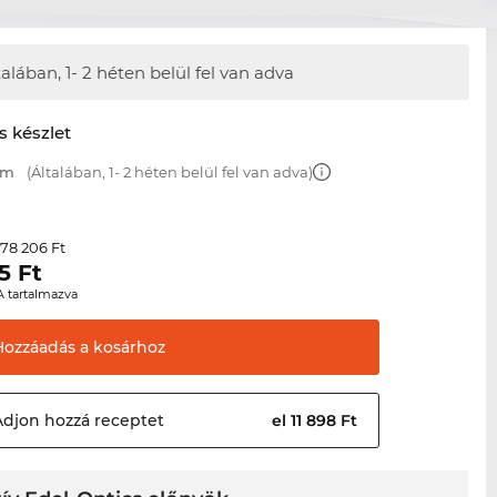
talában,
1- 2 héten belül fel van adva
s készlet
mm
(Általában, 1- 2 héten belül fel van adva)
78 206 Ft
r
5
Ft
A tartalmazva
Hozzáadás a
kosárhoz
Adjon hozzá
receptet
el 11 898 Ft