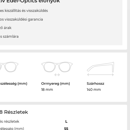
ív Edel-Optics előnyök
s kiszállítás és visszaküldés
os visszaküldési garancia
ő árak
ás számlára
 szélesség (mm)
Orrnyereg (mm)
Szárhossz
18 mm
140 mm
8 Részletek
s részletek
L
zélesség (mm)
55