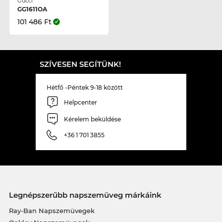
Gucci
GG1611OA
101 486 Ft
SZÍVESEN SEGÍTÜNK!
Hétfő -Péntek 9-18 között
Helpcenter
Kérelem beküldése
+36 1 701 3855
Legnépszerűbb napszemüveg márkáink
Ray-Ban Napszemüvegek