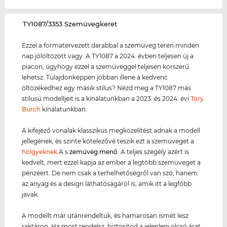
‌TY1087/3353 Szemüvegkeret
Ezzel a formatervezett darabbal a szemüveg terén minden
nap jólöltözött vagy. A TY1087 a 2024. évben teljesen új a
piacon, úgyhogy ezzel a szemüveggel teljesen korszerű
lehetsz. Tulajdonképpen jobban illene a kedvenc
öltözékedhez egy másik stílus? Nézd meg a TY1087 más
stílusú modelljeit is a kínálatunkban a 2023. és 2024. évi
Tory
Burch
kínálatunkban.
A kifejező vonalak klasszikus megközelítést adnak a modell
jellegének, és szinte kötelezővé teszik ezt a szemüveget a
hölgyeknek
.A s
zemüveg menő
. A teljes szegély azért is
kedvelt, mert ezzel kapja az ember a legtöbb szemüveget a
pénzéért. De nem csak a terhelhetőségről van szó, hanem
az anyag és a design láthatóságáról is, amik itt a legfőbb
javak.
A modellt már utánrendeltük, és hamarosan ismét lesz
raktáron. Ha most rendelsz, biztosítod a jelenlegi olcsó árat,