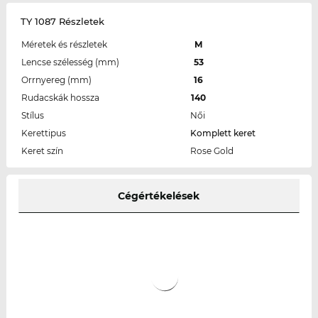
TY 1087 Részletek
Méretek és részletek
M
Lencse szélesség (mm)
53
Orrnyereg (mm)
16
Rudacskák hossza
140
Stílus
Női
Kerettipus
Komplett keret
Keret szín
Rose Gold
Cégértékelések