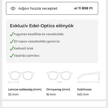
Adjon hozzá
receptet
el 11 898 Ft
Exkluzív Edel-Optics előnyök
Ingyenes kiszállítás és visszaküldés
30 napos visszaküldési garancia
Kedvező árak
Vásárlás számlára
Lencse szélesség (mm)
Orrnyereg (mm)
Szárhossz
53 mm
16 mm
140 mm