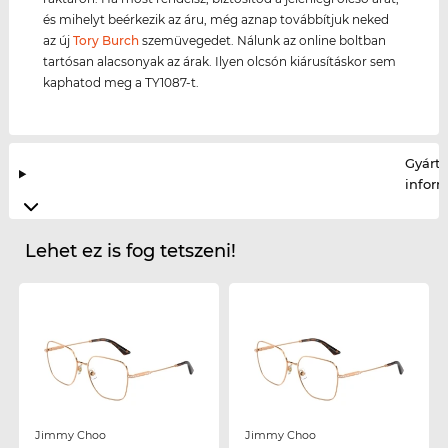
és mihelyt beérkezik az áru, még aznap továbbítjuk neked
az új
Tory Burch
szemüvegedet. Nálunk az online boltban
tartósan alacsonyak az árak. Ilyen olcsón kiárusításkor sem
kaphatod meg a TY1087-t.
Gyártó
infor
Lehet ez is fog tetszeni!
Jimmy Choo
Jimmy Choo