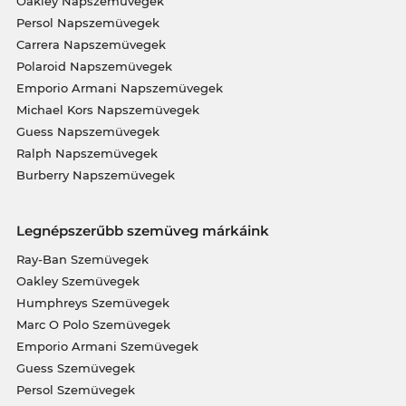
Oakley Napszemüvegek
Persol Napszemüvegek
Carrera Napszemüvegek
Polaroid Napszemüvegek
Emporio Armani Napszemüvegek
Michael Kors Napszemüvegek
Guess Napszemüvegek
Ralph Napszemüvegek
Burberry Napszemüvegek
Legnépszerűbb szemüveg márkáink
Ray-Ban Szemüvegek
Oakley Szemüvegek
Humphreys Szemüvegek
Marc O Polo Szemüvegek
Emporio Armani Szemüvegek
Guess Szemüvegek
Persol Szemüvegek