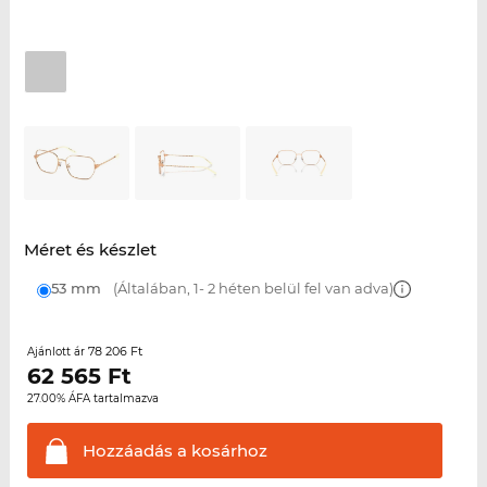
Méret és készlet
53 mm
(Általában, 1- 2 héten belül fel van adva)
78 206 Ft
Ajánlott ár
62 565
Ft
27.00% ÁFA tartalmazva
Hozzáadás a
kosárhoz