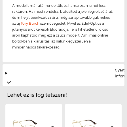
A modellt már utánrendeltük, és hamarosan ismét lesz
raktáron. Ha most rendelsz, biztosítod a jelenlegi olcsó árat,
és mihelyt beérkezik az áru, még aznap továbbítjuk neked
az új
Tory Burch
szemüvegedet. Mivel az Edel-Optics a
jutányos árut keresők Eldorádója, Te is hihetetlenül olcsó
áron kaphatod meg ezt a csúcs modellt. Ami más online
boltokban a kiárusítás, az nálunk egyszerűen a
mindennapos takarékosság.
Gyártó
infor
Lehet ez is fog tetszeni!