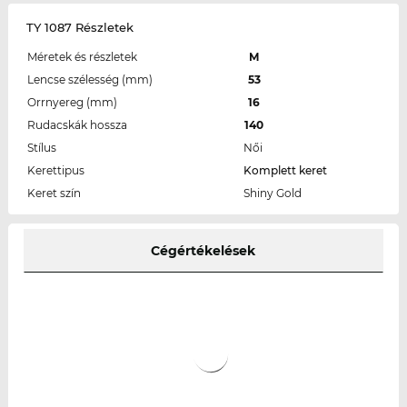
TY 1087 Részletek
Méretek és részletek
M
Lencse szélesség (mm)
53
Orrnyereg (mm)
16
Rudacskák hossza
140
Stílus
Női
Kerettipus
Komplett keret
Keret szín
Shiny Gold
Cégértékelések