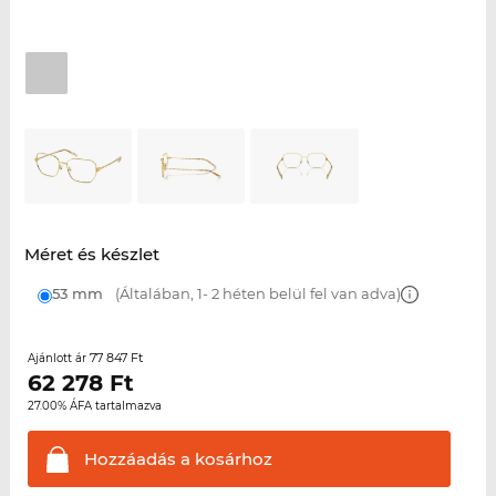
Méret és készlet
53 mm
(Általában, 1- 2 héten belül fel van adva)
77 847 Ft
Ajánlott ár
62 278
Ft
27.00% ÁFA tartalmazva
Hozzáadás a
kosárhoz