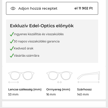
Adjon hozzá
receptet
el 11 902 Ft
Exkluzív Edel-Optics előnyök
Ingyenes kiszállítás és visszaküldés
30 napos visszaküldési garancia
Kedvező árak
Vásárlás számlára
Lencse szélesség (mm)
Orrnyereg (mm)
Szárhossz
53 mm
16 mm
140 mm