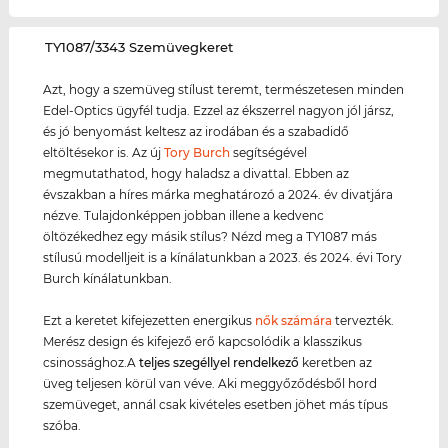
‌TY1087/3343 Szemüvegkeret
Azt, hogy a szemüveg stílust teremt, természetesen minden
Edel-Optics ügyfél tudja. Ezzel az ékszerrel nagyon jól jársz,
és jó benyomást keltesz az irodában és a szabadidő
eltöltésekor is. Az új
Tory Burch
segítségével
megmutathatod, hogy haladsz a divattal. Ebben az
évszakban a híres márka meghatározó a 2024. év divatjára
nézve. Tulajdonképpen jobban illene a kedvenc
öltözékedhez egy másik stílus? Nézd meg a TY1087 más
stílusú modelljeit is a kínálatunkban a 2023. és 2024. évi Tory
Burch kínálatunkban.
Ezt a keretet kifejezetten energikus
nők számára
tervezték.
Merész design és kifejező erő kapcsolódik a klasszikus
csinossághoz.A
teljes szegéllyel rendelkező
keretben az
üveg teljesen körül van véve. Aki meggyőződésből hord
szemüveget, annál csak kivételes esetben jöhet más típus
szóba.