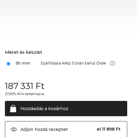
Méret és készlet
50 mm
Szállításra kész 5 órán belül Órák
187 331
Ft
27.00% ÁFA tartalmazva
Hozzáadás a
kosárhoz
el 11 898 Ft
Adjon hozzá
receptet