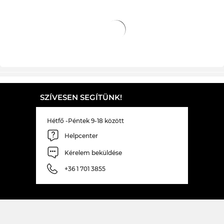
beleillesszék a számodra szükséges üvegeket.
Pillanatok alatt kész a szemüveged, és máris nálad
van otthon! Mivel az Edel-Optics a jutányos árut
keresők Eldorádója, Te is hihetetlenül olcsó áron
kaphatod meg ezt a csúcs modellt. Ami más
online boltokban a kiárusítás, az nálunk
egyszerűen a mindennapos takarékosság.
SZÍVESEN SEGÍTÜNK!
Hétfő -Péntek 9-18 között
Helpcenter
Kérelem beküldése
+36 1 701 3855