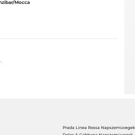
nzibar/Mocca
lecsapni rá, mert ez az ár verhetetlen. Mivel az
 is hihetetlenül olcsó áron kaphatod meg ezt a
ítás, az nálunk egyszerűen a mindennapos
Prada Linea Rossa Napszemüvegek
Dolce & Gabbana Napszemüvegek