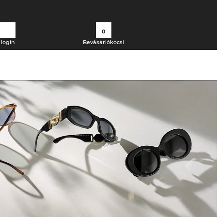
0
login
Bevásárlókocsi