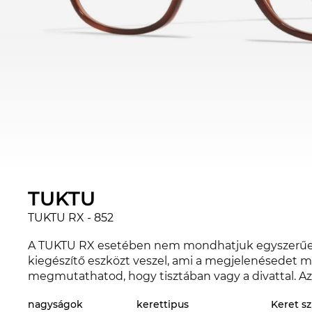
TUKTU
TUKTU RX - 852
A TUKTU RX esetében nem mondhatjuk egyszerűen, h
kiegészítő eszközt veszel, ami a megjelenésedet m
megmutathatod, hogy tisztában vagy a divattal. Az
hogy haladsz a divattal. Ebben az évszakban a híre
nagyságok
kerettipus
Keret sz
nézve. A TUKTU RX az Edel-Optics online boltban m