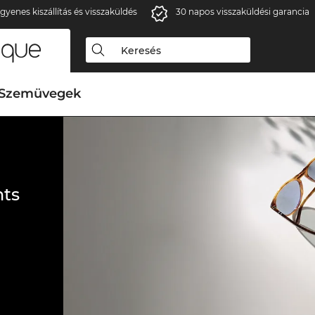
gyenes kiszállítás és visszaküldés
30 napos visszaküldési garancia
Szemüvegek
ts