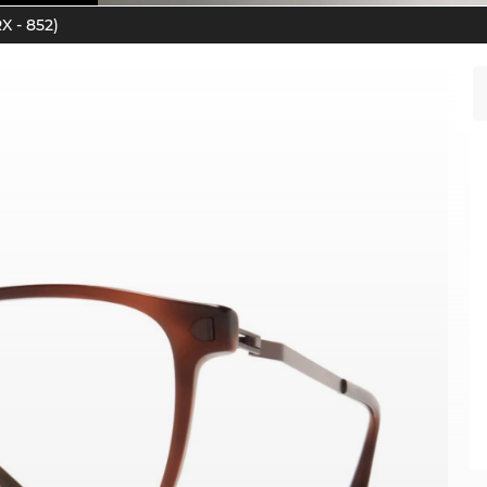
X - 852)