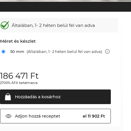
Általában,
1- 2 héten belül fel van adva
Méret és készlet
50 mm
(Általában, 1- 2 héten belül fel van adva)
186 471
Ft
27.00% ÁFA tartalmazva
Hozzáadás a
kosárhoz
Adjon hozzá
receptet
el 11 902 Ft