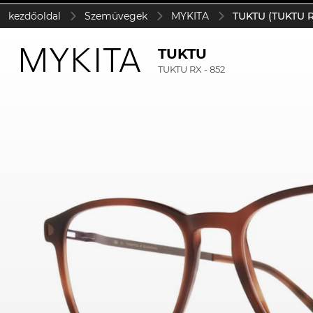
kezdőoldal
Szemüvegek
MYKITA
TUKTU (TUKTU R
TUKTU
TUKTU RX - 852