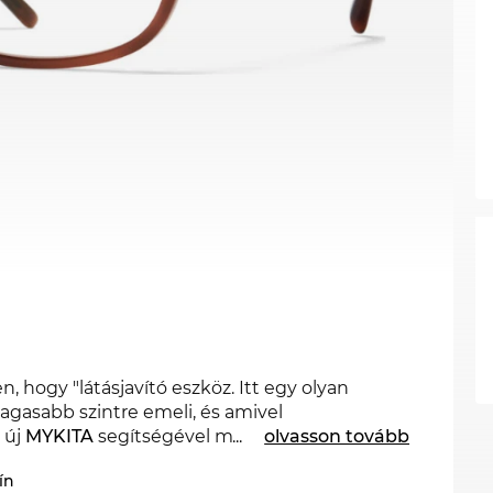
ogy "látásjavító eszköz. Itt egy olyan
agasabb szintre emeli, és amivel
 új
MYKITA
segítségével megmutathatod,
...
olvasson tovább
s márka meghatározó a 2026. év divatjára
ín
ás stílusokban is kapható a MYKITA 2025. és