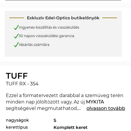
Exkluzív Edel-Optics butikelőnyök
Ingyenes kiszállítás és visszaküldés
30 napos visszaküldési garancia
Vásárlás számlára
TUFF
TUFF RX - 354
Ezzel a formatervezett darabbal a szemüveg terén
minden nap jólöltözött vagy. Az új
MYKITA
segítségével megmutathatod, hogy haladsz a
...
olvasson tovább
divattal. Ebben az évszakban a híres márka
nagyságok
S
meghatározó a 2026. év divatjára nézve.
kerettipus
Komplett keret
Tulajdonképpen jobban illene a kedvenc