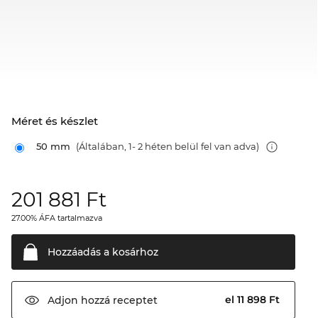
Méret és készlet
50 mm
(Általában, 1- 2 héten belül fel van adva)
201 881
Ft
27.00% ÁFA tartalmazva
Hozzáadás a
kosárhoz
el 11 898 Ft
Adjon hozzá
receptet