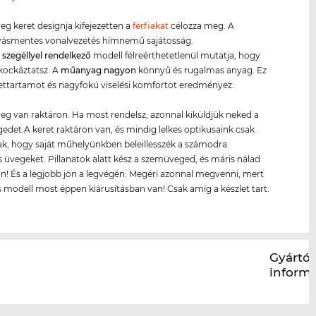
g keret designja kifejezetten a
férfiakat
célozza meg. A
ásmentes vonalvezetés hímnemű sajátosság.
s szegéllyel rendelkező
modell félreérthetetlenül mutatja, hogy
kockáztatsz. A
műanyag
nagyon
könnyű és rugalmas anyag. Ez
ettartamot és nagyfokú viselési komfortot eredményez.
g van raktáron. Ha most rendelsz, azonnal kiküldjük neked a
det.A keret raktáron van, és mindig lelkes optikusaink csak
ak, hogy saját műhelyünkben beleillesszék a számodra
 üvegeket. Pillanatok alatt kész a szemüveged, és máris nálad
n! És a legjobb jön a legvégén: Megéri azonnal megvenni, mert
s modell most éppen kiárusításban van! Csak amíg a készlet tart.
Gyártói
inform