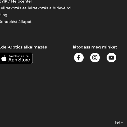
GYIK / Helpcenter
Feliratkozás és leiratkozás a hírlevélről
Blog
Rendelési állapot
Edel-Optics alkalmazás
látogass meg minket
fel