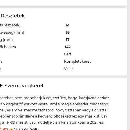
 Részletek
s részletek
M
zélesség (mm)
53
eg (mm)
17
ák hossza
142
Férfi
us
Komplett keret
n
Violet
9/E Szemüvegkeret
setében nem mondhatjuk egyszerűen, hogy "látásjavító eszköz.
lyan kiegészítő eszközt veszel, ami a megjelenésedet magasabb
meli, és amivel megmutathatod, hogy tisztában vagy a divattal.
éppen jobban illene a kedvenc öltözékedhez egy másik stílus?
a TR-99 más stílusú modelljeit is a kínálatunkban a 2021. és
Fraymz
kínálatunkban.