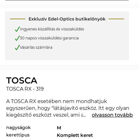
Exkluzív Edel-Optics butikelőnyök
Ingyenes kiszállítás és visszaküldés
30 napos visszaküldési garancia
Vásárlás számlára
TOSCA
TOSCA RX - 319
A TOSCA RX esetében nem mondhatjuk
egyszerűen, hogy "látásjavító eszköz. Itt egy olyan
kiegészítő eszközt veszel, ami a megjelenésedet
...
olvasson tovább
magasabb szintre emeli, és amivel
nagyságok
M
megmutathatod, hogy tisztában vagy a divattal. Az
kerettipus
Komplett keret
új
MYKITA
segítségével megmutathatod, hogy