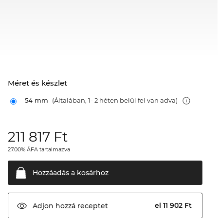
Méret és készlet
54 mm
(Általában, 1- 2 héten belül fel van adva)
211 817
Ft
27.00% ÁFA tartalmazva
Hozzáadás a
kosárhoz
el 11 902 Ft
Adjon hozzá
receptet