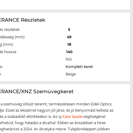
RANCE Részletek
s részletek
S
zélesség (mm)
49
eg (mm)
18
ák hossza
140
Női
us
Komplett keret
n
Beige
ERANCE/XNZ Szemüvegkeret
 a szemüveg stílust teremt, természetesen minden Edel-Optics
ja. Ezzel az ékszerrel nagyon jól jársz, és jó benyomást keltesz az
és a szabadidő eltöltésekor is. Az új
Kate Spade
segítségével
atod, hogy haladsz a divattal. Ebben az évszakban a híres
határozó a 2024. év divatjára nézve. Tulajdonképpen jobban