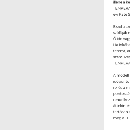
illene a 
TEMPERANC
évi Kate 
Ezzel a s
szólítják
Ő ide vag
Ha inkább
teremt, a
szemüvege
TEMPERAN
A modell 
időpontot
re, és a 
pontosság
rendelkez
áttekinté
tartósan 
meg a T