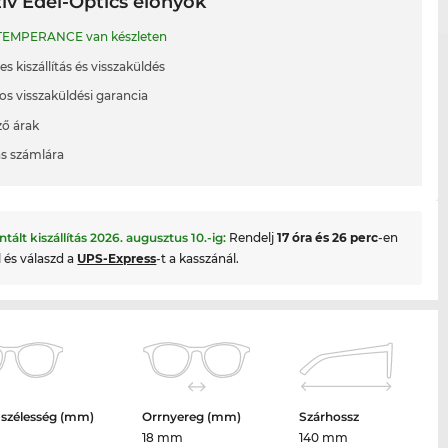
ív Edel-Optics előnyök
EMPERANCE van készleten
s kiszállítás és visszaküldés
os visszaküldési garancia
ő árak
ás számlára
ntált kiszállítás
2026. augusztus 10.
-ig:
Rendelj
17 óra és 26 perc
-en
l és válaszd a
UPS-Express
-t a kasszánál.
 szélesség (mm)
Orrnyereg (mm)
Szárhossz
18 mm
140 mm