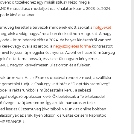
kedvenc öltözékedhez egy másik stílus? Nézd meg a
E más stílusú modelljeit is a kínálatunkban a 2023. és 2024.
Spade kínálatunkban.
zemüveg kerettel a tervezők mindenek előtt azokat a
hölgyeket
 meg, akik a világ nagyvárosaiban érzik otthon magukat. A nagy
y oda – itt mindenek előtt a 2024. év helyes kinézetéről van szó.
 kerek vagy ovális az arcod, a
négyszögletes forma
kontrasztot
mivel teljesen új megjelenést nyersz. Az ehhez hasonló
műanyag
k élettartama hosszú, és viseletük nagyon kényelmes.
CE nagyon kényelmesen ül az orron és a füleken.
raktáron van. Ha az Express opcióval rendelsz most, a szállítási
 garantálni tudjuk. Csak egy kattintás a "Dioptriás szemüveg"-
modell a raktárunkból a műtőasztalra kerül, a sebészi
gal dolgozó optikusaink elé. Ők beleteszik a Te értékeiddel
ő üveget az új keretedbe. Így azután hamarosan teljes
sed lesz az új szemüveg jóvoltából! Nálunk az online boltban
alacsonyak az árak. Ilyen olcsón kiárusításkor sem kaphatod
EMPERANCE-t.