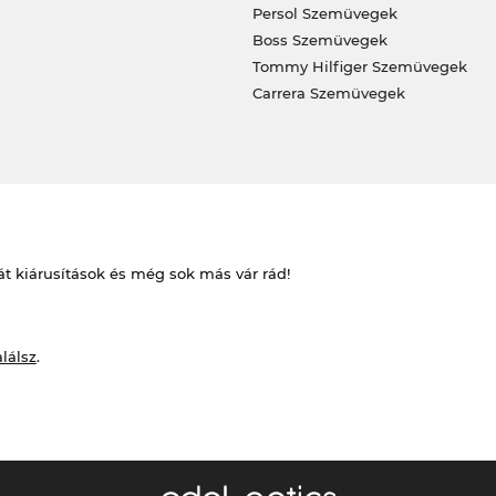
Persol Szemüvegek
Boss Szemüvegek
Tommy Hilfiger Szemüvegek
Carrera Szemüvegek
át kiárusítások és még sok más vár rád!
alálsz
.