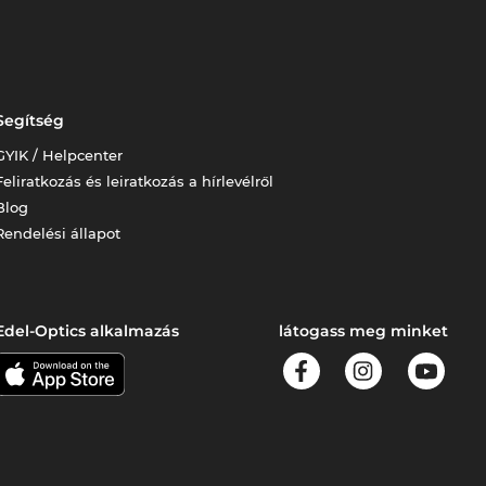
Segítség
GYIK / Helpcenter
Feliratkozás és leiratkozás a hírlevélről
Blog
Rendelési állapot
Edel-Optics alkalmazás
látogass meg minket