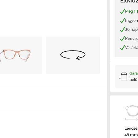
Exkluz
Még
1
T
Ingyene
30 nap
Kedvez
Vásárl
Gara
belü
Lencse
49 mm