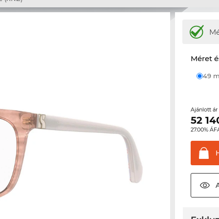
M
Méret é
49
Ajánlott á
52 14
27.00% ÁF