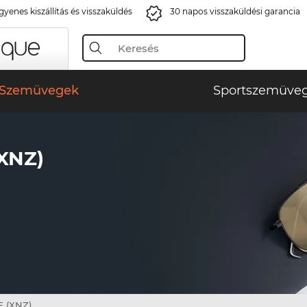
gyenes kiszállítás és visszaküldés
30 napos visszaküldési garancia
Szemüvegek
Sportszemüve
XNZ)
 (XNZ)