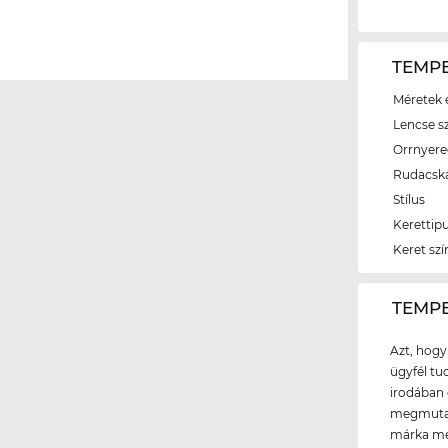
TEMPE
Méretek é
Lencse s
Orrnyer
Rudacsk
Stílus
Kerettip
Keret szí
‌TEMP
Azt, hogy
ügyfél tud
irodában 
megmutath
márka meg