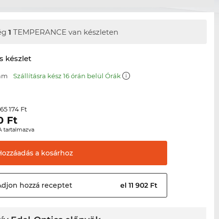
ég
1
TEMPERANCE van készleten
s készlet
 mm
Szállításra kész 16 órán belül Órák
65 174 Ft
r
0
Ft
A tartalmazva
Hozzáadás a
kosárhoz
Adjon hozzá
receptet
el 11 902 Ft