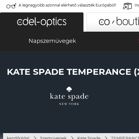
A legnagyobb azonnal elérhető választék Európából!
In
Napszemüvegek
KATE SPADE TEMPERANCE (
kezdőoldal
Szemüvegek
Kate Spade
TEMPERANCE