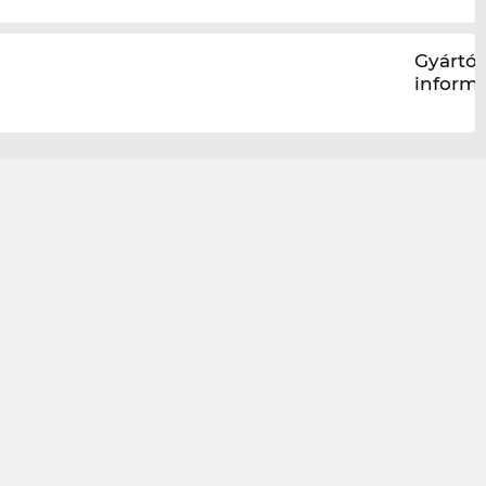
Gyártói
inform