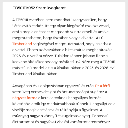
‌TB50111/052 Szemüvegkeret
A TB50111 esetében nem mondhatjuk egyszerűen, hogy
"látásjavító eszköz. Itt egy olyan kiegészítő eszközt veszel,
ami a megjelenésedet magasabb szintre emeli, és amivel
megmutathatod, hogy tisztában vagy a divattal. Az új
Timberland
segítségével megmutathatod, hogy haladsz a
divattal. Ebben az évszakban a híres márka meghatározó a
2026. év divatjára nézve. Tulajdonképpen jobban illene a
kedvenc öltözékedhez egy másik stílus? Nézd meg a TB50111
más stílusú modelljeit is a kínálatunkban a 2025. és 2026. évi
Timberland kínálatunkban.
Anyagában és kidolgozásában egyszerű és erős:
Ez a férfi
szemüveg nemes designt és öntudatosságot sugároz.A
négyzet forma
a kerek arcoknak hangsúlyos formát
kölcsönöz, amik így markánsabbnak tűnnek. Hangsúlyt ad a
viselője megjelenésének, és rá irányítja a figyelmet. A
műanyag
nagyon
könnyű és rugalmas anyag. Ez hosszú
élettartamot és nagyfokú viselési komfortot eredményez.