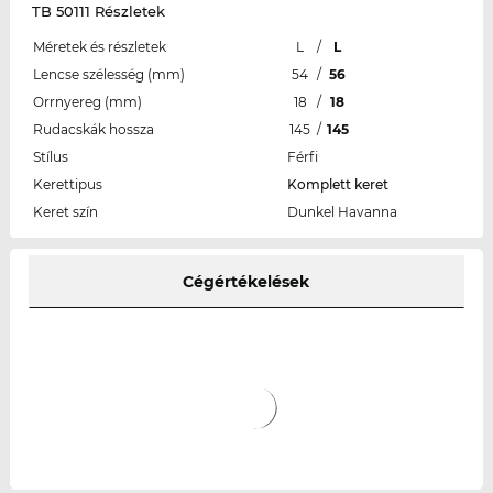
TB 50111 Részletek
Méretek és részletek
L
/
L
Lencse szélesség (mm)
54
/
56
Orrnyereg (mm)
18
/
18
Rudacskák hossza
145
/
145
Stílus
Férfi
Kerettipus
Komplett keret
Keret szín
Dunkel Havanna
Cégértékelések