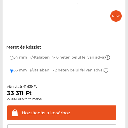
Méret és készlet
54 mm
(Általában, 4- 6 héten belül fel van adva)
56 mm
(Általában, 1- 2 héten belül fel van adva)
41 639 Ft
Ajánlott ár
33 311
Ft
27.00% ÁFA tartalmazva
Hozzáadás a
kosárhoz