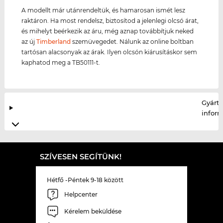
A modellt már utánrendeltük, és hamarosan ismét lesz
raktáron. Ha most rendelsz, biztosítod a jelenlegi olcsó árat,
és mihelyt beérkezik az áru, még aznap továbbítjuk neked
az új
Timberland
szemüvegedet. Nálunk az online boltban
tartósan alacsonyak az árak. Ilyen olcsón kiárusításkor sem
kaphatod meg a TB50111-t.
Gyártó
infor
SZÍVESEN SEGÍTÜNK!
Hétfő -Péntek 9-18 között
Helpcenter
Kérelem beküldése