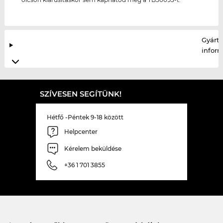
Gyártó
infor
SZÍVESEN SEGÍTÜNK!
Hétfő -Péntek 9-18 között
Helpcenter
Kérelem beküldése
+36 1 701 3855