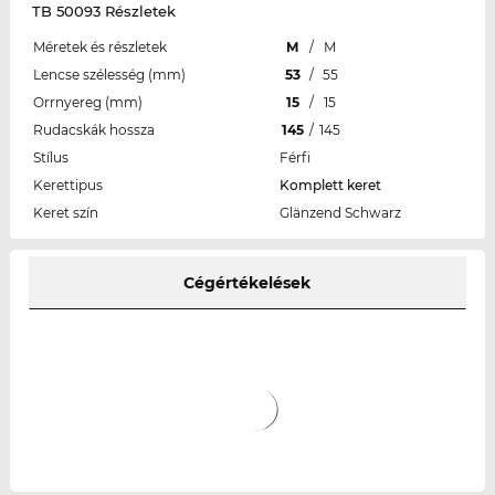
TB 50093 Részletek
Méretek és részletek
M
/
M
Lencse szélesség (mm)
53
/
55
Orrnyereg (mm)
15
/
15
Rudacskák hossza
145
/
145
Stílus
Férfi
Kerettipus
Komplett keret
Keret szín
Glänzend Schwarz
Cégértékelések