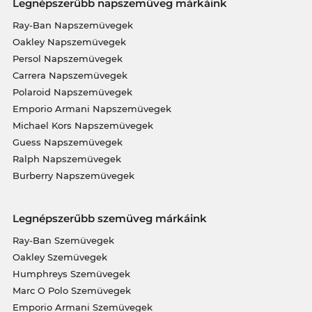
Legnépszerűbb napszemüveg márkáink
Ray-Ban Napszemüvegek
Oakley Napszemüvegek
Persol Napszemüvegek
Carrera Napszemüvegek
Polaroid Napszemüvegek
Emporio Armani Napszemüvegek
Michael Kors Napszemüvegek
Guess Napszemüvegek
Ralph Napszemüvegek
Burberry Napszemüvegek
Legnépszerűbb szemüveg márkáink
Ray-Ban Szemüvegek
Oakley Szemüvegek
Humphreys Szemüvegek
Marc O Polo Szemüvegek
Emporio Armani Szemüvegek