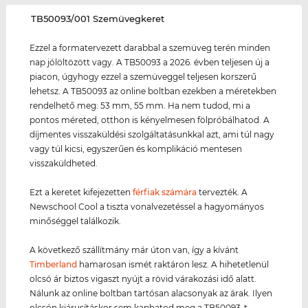
‌TB50093/001 Szemüvegkeret
Ezzel a formatervezett darabbal a szemüveg terén minden
nap jólöltözött vagy. A TB50093 a 2026. évben teljesen új a
piacon, úgyhogy ezzel a szemüveggel teljesen korszerű
lehetsz. A TB50093 az online boltban ezekben a méretekben
rendelhető meg: 53 mm, 55 mm. Ha nem tudod, mi a
pontos méreted, otthon is kényelmesen fölpróbálhatod. A
díjmentes visszaküldési szolgáltatásunkkal azt, ami túl nagy
vagy túl kicsi, egyszerűen és komplikáció mentesen
visszaküldheted.
Ezt a keretet kifejezetten
férfiak számára
tervezték. A
Newschool Cool a tiszta vonalvezetéssel a hagyományos
minőséggel találkozik.
A következő szállítmány már úton van, így a kívánt
Timberland
hamarosan ismét raktáron lesz. A hihetetlenül
olcsó ár biztos vigaszt nyújt a rövid várakozási idő alatt.
Nálunk az online boltban tartósan alacsonyak az árak. Ilyen
olcsón kiárusításkor sem kaphatod meg a TB50093-t.