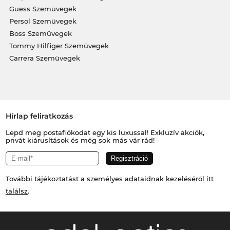
Guess Szemüvegek
Persol Szemüvegek
Boss Szemüvegek
Tommy Hilfiger Szemüvegek
Carrera Szemüvegek
Hírlap feliratkozás
Lepd meg postafiókodat egy kis luxussal! Exkluzív akciók,
privát kiárusítások és még sok más vár rád!
További tájékoztatást a személyes adataidnak kezeléséről
itt
találsz
.