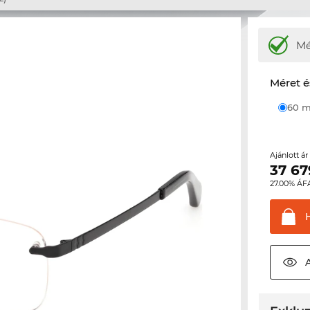
M
Méret é
60
Ajánlott á
37 67
27.00% ÁF