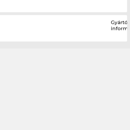
Gyártói
inform