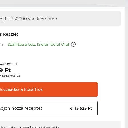
ég
1
TB50090 van készleten
s készlet
 mm
Szállításra kész 12 órán belül Órák
47 099 Ft
r
9
Ft
A tartalmazva
Hozzáadás a
kosárhoz
Adjon hozzá
receptet
el 15 525 Ft