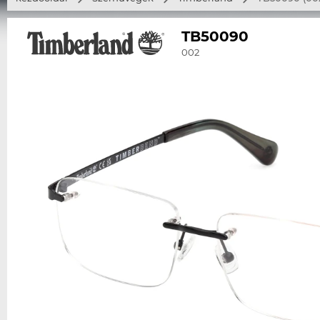
TB50090
002