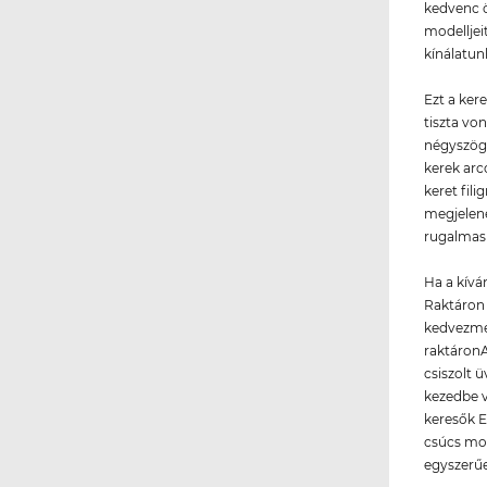
kedvenc ö
modelljei
kínálatun
Ezt a kere
tiszta vo
négyszögl
kerek arc
keret fil
megjelen
rugalmas 
Ha a kívá
Raktáron 
kedvezmén
raktáronA
csiszolt 
kezedbe v
keresők E
csúcs mod
egyszerű