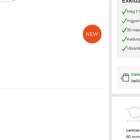
Exkluz
Még
1
T
Ingyene
30 nap
Kedvez
Vásárl
Gara
belü
Lencse
60 mm