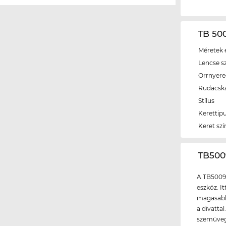
TB 50
Méretek é
Lencse s
Orrnyer
Rudacsk
Stílus
Kerettip
Keret szí
‌TB50
A TB5009
eszköz. I
magasabb 
a divatta
szemüvegg