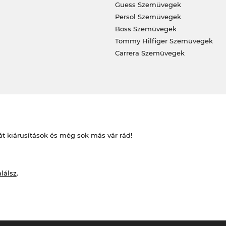
Guess Szemüvegek
Persol Szemüvegek
Boss Szemüvegek
Tommy Hilfiger Szemüvegek
Carrera Szemüvegek
át kiárusítások és még sok más vár rád!
alálsz
.