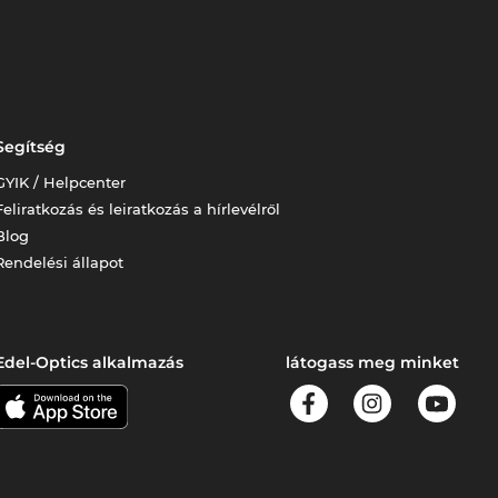
Segítség
GYIK / Helpcenter
Feliratkozás és leiratkozás a hírlevélről
Blog
Rendelési állapot
Edel-Optics alkalmazás
látogass meg minket