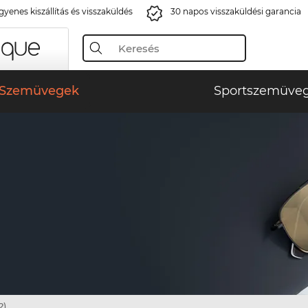
gyenes kiszállítás és visszaküldés
30 napos visszaküldési garancia
Szemüvegek
Sportszemüve
2)