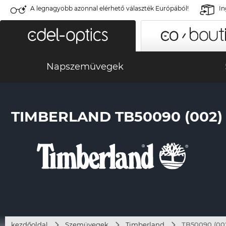
A legnagyobb azonnal elérhető választék Európából!
In
Napszemüvegek
TIMBERLAND TB50090 (002)
kezdőoldal
Szemüvegek
Timberland
TB50090 (00