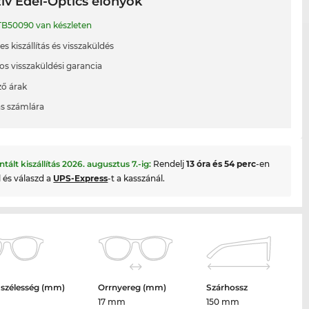
ív Edel-Optics előnyök
B50090 van készleten
s kiszállítás és visszaküldés
os visszaküldési garancia
ő árak
ás számlára
ntált kiszállítás
2026. augusztus 7.
-ig:
Rendelj
13 óra és 54 perc
-en
l és válaszd a
UPS-Express
-t a kasszánál.
 szélesség (mm)
Orrnyereg (mm)
Szárhossz
17 mm
150 mm