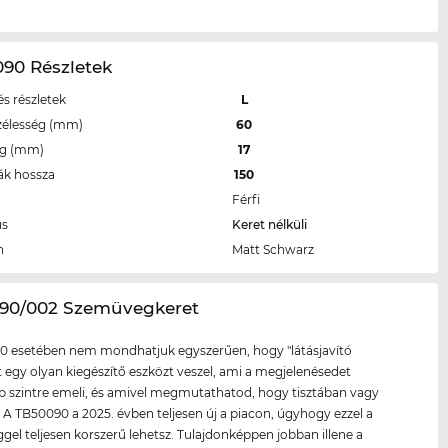
090 Részletek
s részletek
L
zélesség (mm)
60
eg (mm)
17
ák hossza
150
Férfi
us
Keret nélküli
n
Matt Schwarz
090/002 Szemüvegkeret
0 esetében nem mondhatjuk egyszerűen, hogy "látásjavító
tt egy olyan kiegészítő eszközt veszel, ami a megjelenésedet
szintre emeli, és amivel megmutathatod, hogy tisztában vagy
l. A TB50090 a 2025. évben teljesen új a piacon, úgyhogy ezzel a
el teljesen korszerű lehetsz. Tulajdonképpen jobban illene a