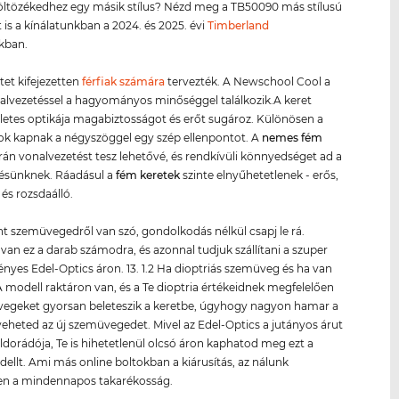
ltözékedhez egy másik stílus? Nézd meg a TB50090 más stílusú
t is a kínálatunkban a 2024. és 2025. évi
Timberland
kban.
tet kifejezetten
férfiak számára
tervezték. A Newschool Cool a
nalvezetéssel a hagyományos minőséggel találkozik.A keret
etes optikája magabiztosságot és erőt sugároz. Különösen a
ok kapnak a négyszöggel egy szép ellenpontot. A
nemes fém
igrán vonalvezetést tesz lehetővé, és rendkívüli könnyedséget ad a
ésünknek. Ráadásul a
fém keret
ek
szinte elnyűhetetlenek - erős,
és rozsdaálló.
nt szemüvegedről van szó, gondolkodás nélkül csapj le rá.
van ez a darab számodra, és azonnal tudjuk szállítani a szuper
yes Edel-Optics áron. 13. 1.2 Ha dioptriás szemüveg és ha van
 modell raktáron van, és a Te dioptria értékeidnek megfelelően
üvegeket gyorsan beleteszik a keretbe, úgyhogy nagyon hamar a
eheted az új szemüvegedet. Mivel az Edel-Optics a jutányos árut
ldorádója, Te is hihetetlenül olcsó áron kaphatod meg ezt a
ellt. Ami más online boltokban a kiárusítás, az nálunk
en a mindennapos takarékosság.