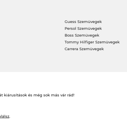
Guess Szemüvegek
Persol Szemüvegek
Boss Szemüvegek
Tommy Hilfiger Szemüvegek
Carrera Szemüvegek
át kiárusítások és még sok más vár rád!
alálsz
.