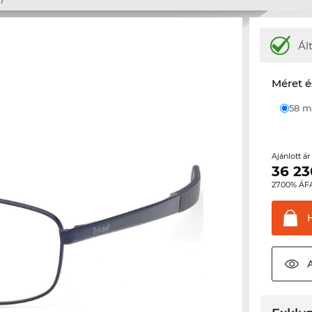
Ál
Méret é
58
Ajánlott á
36 23
27.00% ÁF