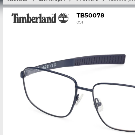
TB50078
091