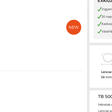
Exkluz
Ingyene
30 nap
Kedvez
Vásárl
Lencse
58 mm
TB 50
Méretek é
Lencse s