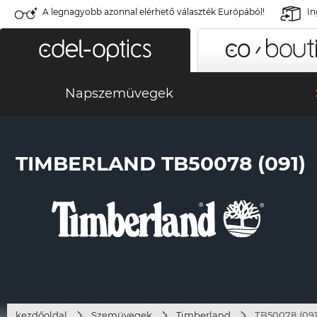
A legnagyobb azonnal elérhető választék Európából!
In
Napszemüvegek
TIMBERLAND TB50078 (091)
kezdőoldal
Szemüvegek
Timberland
TB50078 (091