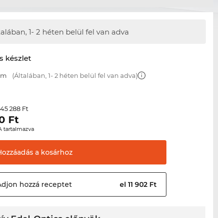
talában,
1- 2 héten belül fel van adva
s készlet
 mm
(Általában, 1- 2 héten belül fel van adva)
45 288 Ft
r
0
Ft
A tartalmazva
Hozzáadás a
kosárhoz
Adjon hozzá
receptet
el 11 902 Ft