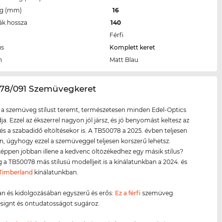
eg (mm)
16
ák hossza
140
Férfi
us
Komplett keret
n
Matt Blau
078/091 Szemüvegkeret
 a szemüveg stílust teremt, természetesen minden Edel-Optics
ja. Ezzel az ékszerrel nagyon jól jársz, és jó benyomást keltesz az
és a szabadidő eltöltésekor is. A TB50078 a 2025. évben teljesen
on, úgyhogy ezzel a szemüveggel teljesen korszerű lehetsz.
éppen jobban illene a kedvenc öltözékedhez egy másik stílus?
a TB50078 más stílusú modelljeit is a kínálatunkban a 2024. és
Timberland
kínálatunkban.
n és kidolgozásában egyszerű és erős:
Ez a férfi
szemüveg
signt és öntudatosságot sugároz.