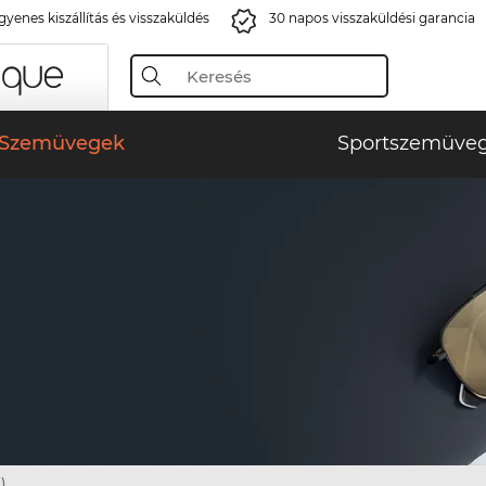
gyenes kiszállítás és visszaküldés
30 napos visszaküldési garancia
Szemüvegek
Sportszemüve
)