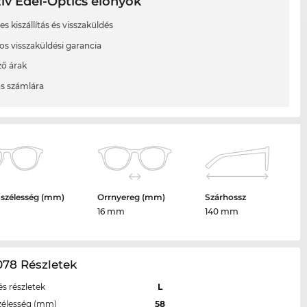
ív Edel-Optics előnyök
s kiszállítás és visszaküldés
os visszaküldési garancia
ő árak
ás számlára
 szélesség (mm)
Orrnyereg (mm)
Szárhossz
16 mm
140 mm
078 Részletek
s részletek
L
zélesség (mm)
58