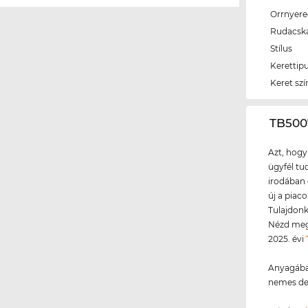
Orrnyer
Rudacsk
Stílus
Kerettip
Keret szí
‌TB50
Azt, hogy
ügyfél tud
irodában 
új a piac
Tulajdonk
Nézd meg 
2025. évi
Anyagába
nemes de