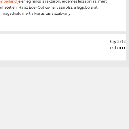
imberland
jelenleg nincs is raktáron, érdemes lecsapni rá, mert
erhetetlen. Ha az Edel-Optics-nál vásárolsz, a legjobb árat
d magadnak, mert a kiárusítás a szabvány.
Gyártói
inform