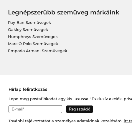
Legnépszerűbb szemüveg márkáink
Ray-Ban Szemüvegek
Oakley Szemüvegek
Humphreys Szemüvegek
Marc O Polo Szemüvegek
Emporio Armani Szemüvegek
Hírlap feliratkozás
Lepd meg postafiókodat egy kis luxussal! Exkluzív akciók, priv
További tájékoztatást a személyes adataidnak kezeléséről
itt t