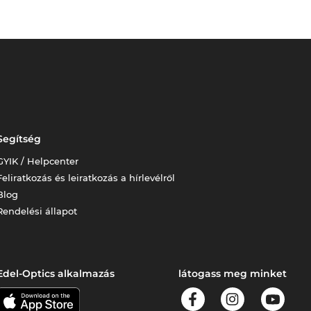
Segítség
GYIK / Helpcenter
Feliratkozás és leiratkozás a hírlevélről
Blog
Rendelési állapot
Edel-Optics alkalmazás
látogass meg minket