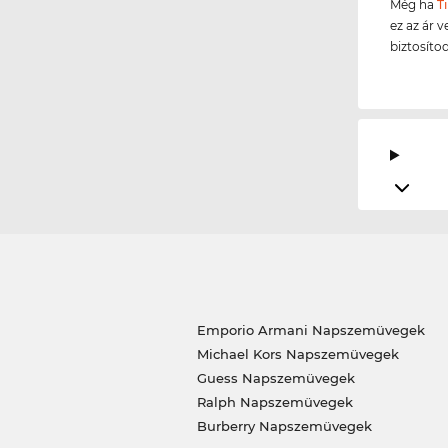
Még ha
T
ez az ár v
biztosíto
Emporio Armani Napszemüvegek
Michael Kors Napszemüvegek
Guess Napszemüvegek
Ralph Napszemüvegek
Burberry Napszemüvegek