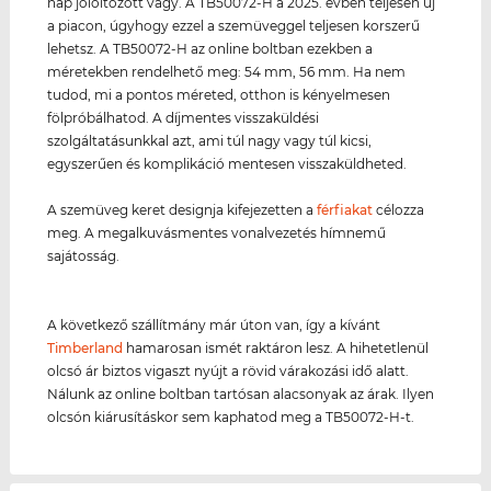
nap jólöltözött vagy. A TB50072-H a 2025. évben teljesen új
a piacon, úgyhogy ezzel a szemüveggel teljesen korszerű
lehetsz. A TB50072-H az online boltban ezekben a
méretekben rendelhető meg: 54 mm, 56 mm. Ha nem
tudod, mi a pontos méreted, otthon is kényelmesen
fölpróbálhatod. A díjmentes visszaküldési
szolgáltatásunkkal azt, ami túl nagy vagy túl kicsi,
egyszerűen és komplikáció mentesen visszaküldheted.
A szemüveg keret designja kifejezetten a
férfiakat
célozza
meg. A megalkuvásmentes vonalvezetés hímnemű
sajátosság.
A következő szállítmány már úton van, így a kívánt
Timberland
hamarosan ismét raktáron lesz. A hihetetlenül
olcsó ár biztos vigaszt nyújt a rövid várakozási idő alatt.
Nálunk az online boltban tartósan alacsonyak az árak. Ilyen
olcsón kiárusításkor sem kaphatod meg a TB50072-H-t.