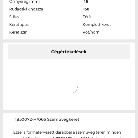
Orrnyereg (mm)
16
Rudacskák hossza
150
Stílus
Férfi
Kerettipus
Komplett keret
Keret szín
Rot/horn
Cégértékelések
‌TB50072-H/066 Szemüvegkeret
Ezzel a formatervezett darabbal a szemüveg terén minden