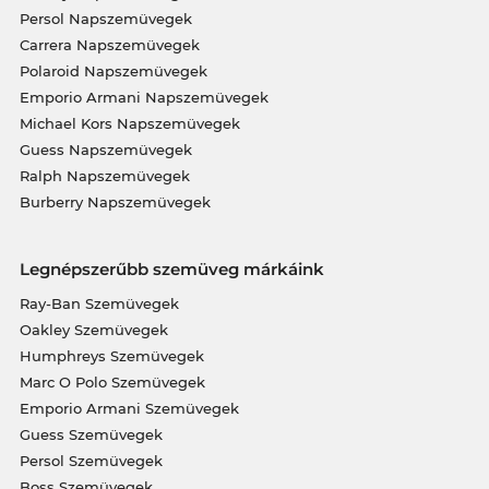
Persol Napszemüvegek
Carrera Napszemüvegek
Polaroid Napszemüvegek
Emporio Armani Napszemüvegek
Michael Kors Napszemüvegek
Guess Napszemüvegek
Ralph Napszemüvegek
Burberry Napszemüvegek
Legnépszerűbb szemüveg márkáink
Ray-Ban Szemüvegek
Oakley Szemüvegek
Humphreys Szemüvegek
Marc O Polo Szemüvegek
Emporio Armani Szemüvegek
Guess Szemüvegek
Persol Szemüvegek
Boss Szemüvegek