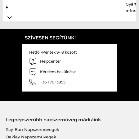
Gyártó
infor
SZÍVESEN SEGÍTÜNK!
Hétfő -Péntek 9-18 között
Helpcenter
Kérelem beküldése
+36 1 701 3855
Legnépszerűbb napszemüveg márkáink
Ray-Ban Napszemüvegek
Oakley Napszemüvegek