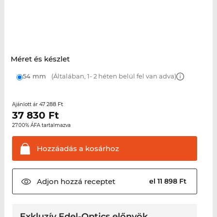
Méret és készlet
54 mm
(Általában, 1- 2 héten belül fel van adva)
47 288 Ft
Ajánlott ár
37 830
Ft
27.00% ÁFA tartalmazva
Hozzáadás a
kosárhoz
Adjon hozzá
receptet
el 11 898 Ft
Exkluzív Edel-Optics előnyök