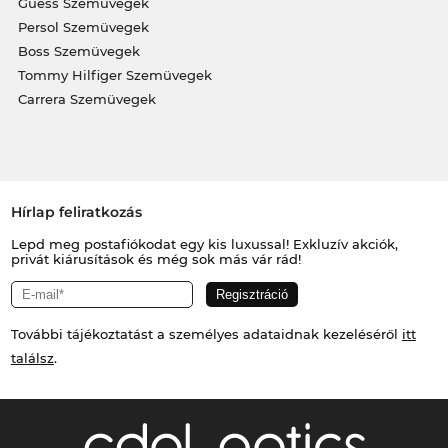
Guess Szemüvegek
Persol Szemüvegek
Boss Szemüvegek
Tommy Hilfiger Szemüvegek
Carrera Szemüvegek
Hírlap feliratkozás
Lepd meg postafiókodat egy kis luxussal! Exkluzív akciók,
privát kiárusítások és még sok más vár rád!
További tájékoztatást a személyes adataidnak kezeléséről
itt
találsz
.