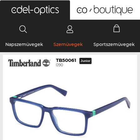
0
Napszemüvegek
Szemüvegek
Sportszemüvegek
TB50061
Junior
090