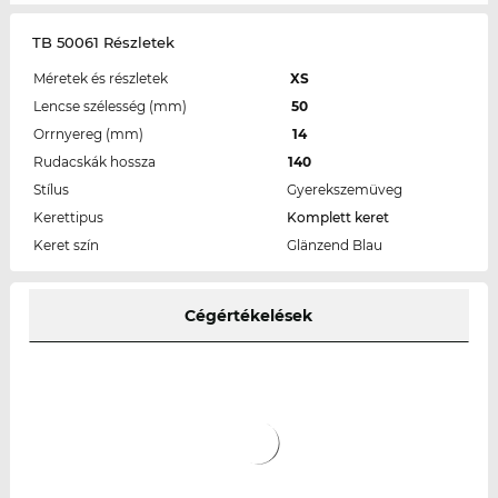
TB 50061 Részletek
Méretek és részletek
XS
Lencse szélesség (mm)
50
Orrnyereg (mm)
14
Rudacskák hossza
140
Stílus
Gyerekszemüveg
Kerettipus
Komplett keret
Keret szín
Glänzend Blau
Cégértékelések