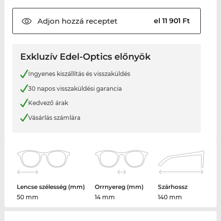
Adjon hozzá
receptet
el 11 901 Ft
Exkluzív Edel-Optics előnyök
Ingyenes kiszállítás és visszaküldés
30 napos visszaküldési garancia
Kedvező árak
Vásárlás számlára
Lencse szélesség (mm)
Orrnyereg (mm)
Szárhossz
50 mm
14 mm
140 mm