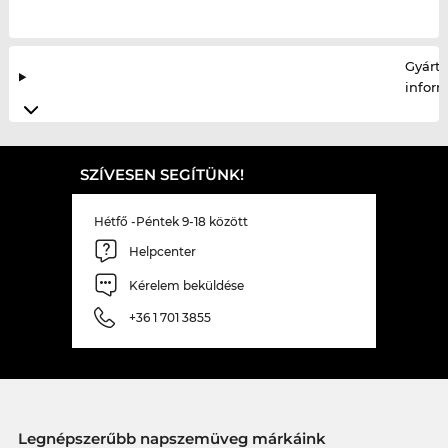
Gyártó
infor
SZÍVESEN SEGÍTÜNK!
Hétfő -Péntek 9-18 között
Helpcenter
Kérelem beküldése
+36 1 701 3855
Legnépszerűbb napszemüveg márkáink