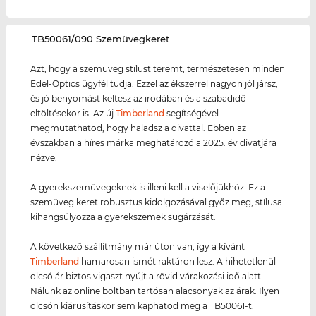
‌TB50061/090 Szemüvegkeret
Azt, hogy a szemüveg stílust teremt, természetesen minden
Edel-Optics ügyfél tudja. Ezzel az ékszerrel nagyon jól jársz,
és jó benyomást keltesz az irodában és a szabadidő
eltöltésekor is. Az új
Timberland
segítségével
megmutathatod, hogy haladsz a divattal. Ebben az
évszakban a híres márka meghatározó a 2025. év divatjára
nézve.
A gyerekszemüvegeknek is illeni kell a viselőjükhöz. Ez a
szemüveg keret robusztus kidolgozásával győz meg, stílusa
kihangsúlyozza a gyerekszemek sugárzását.
A következő szállítmány már úton van, így a kívánt
Timberland
hamarosan ismét raktáron lesz. A hihetetlenül
olcsó ár biztos vigaszt nyújt a rövid várakozási idő alatt.
Nálunk az online boltban tartósan alacsonyak az árak. Ilyen
olcsón kiárusításkor sem kaphatod meg a TB50061-t.