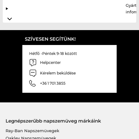
Gyártó
infor
SZÍVESEN SEGÍTÜNK!
Hétfő -Péntek 9-18 között
Helpcenter
Kérelem beküldése
+36 1 701 3855
Legnépszerűbb napszemüveg márkáink
Ray-Ban Napszemüvegek
Oakley Napszemüvegek