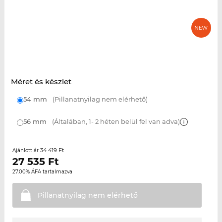
Méret és készlet
54 mm
(Pillanatnyilag nem elérhető)
56 mm
(Általában, 1- 2 héten belül fel van adva)
34 419 Ft
Ajánlott ár
27 535
Ft
27.00% ÁFA tartalmazva
Pillanatnyilag nem
elérhető