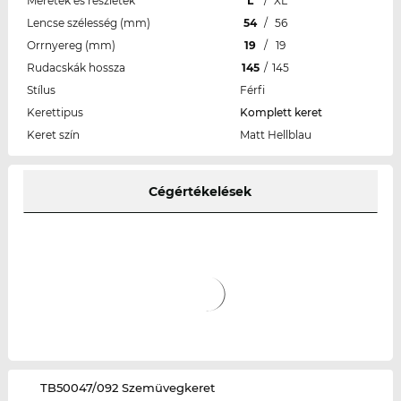
Méretek és részletek
L
/
XL
Lencse szélesség (mm)
54
/
56
Orrnyereg (mm)
19
/
19
Rudacskák hossza
145
/
145
Stílus
Férfi
Kerettipus
Komplett keret
Keret szín
Matt Hellblau
Cégértékelések
‌TB50047/092 Szemüvegkeret