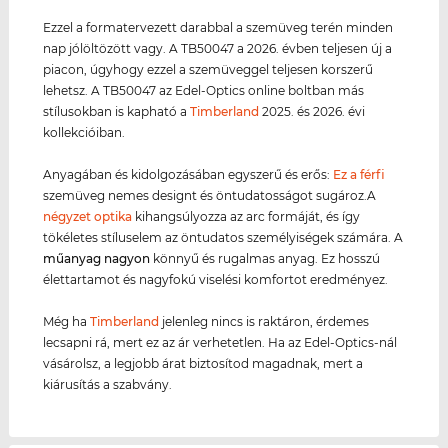
Ezzel a formatervezett darabbal a szemüveg terén minden
nap jólöltözött vagy. A TB50047 a 2026. évben teljesen új a
piacon, úgyhogy ezzel a szemüveggel teljesen korszerű
lehetsz. A TB50047 az Edel-Optics online boltban más
stílusokban is kapható a
Timberland
2025. és 2026. évi
kollekcióiban.
Anyagában és kidolgozásában egyszerű és erős:
Ez a férfi
szemüveg nemes designt és öntudatosságot sugároz.A
négyzet optika
kihangsúlyozza az arc formáját, és így
tökéletes stíluselem az öntudatos személyiségek számára. A
műanyag
nagyon
könnyű és rugalmas anyag. Ez hosszú
élettartamot és nagyfokú viselési komfortot eredményez.
Még ha
Timberland
jelenleg nincs is raktáron, érdemes
lecsapni rá, mert ez az ár verhetetlen. Ha az Edel-Optics-nál
vásárolsz, a legjobb árat biztosítod magadnak, mert a
kiárusítás a szabvány.