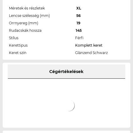
Méretek és részletek
XL
Lencse szélesség (mm)
56
Orrnyereg (mm)
19
Rudacskák hossza
145
Stílus
Férfi
Kerettipus
Komplett keret
Keret szín
Glänzend Schwarz
Cégértékelések