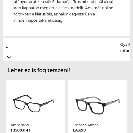
jutányos árut keresők Eldorádója, Te is hihetetlenül olcsó
áron kaphatod meg ezt a csúcs modellt. Ami más online
boltokban a kiárusítás, az nálunk egyszerűen a
mindennapos takarékosság.
Gyártó
infor
Lehet ez is fog tetszeni!
Timberland
Emporio Armani
TB50031-H
EA3218