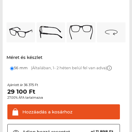
Méret és készlet
56 mm
(Általában, 1- 2 héten belül fel van adva)
36 375 Ft
Ajánlott ár
29 100
Ft
27.00% ÁFA tartalmazva
Hozzáadás a
kosárhoz
Adjon hozzá
receptet
el 11 898 Ft