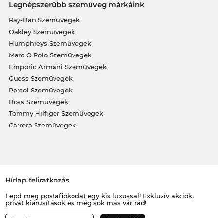
Legnépszerűbb szemüveg márkáink
Ray-Ban Szemüvegek
Oakley Szemüvegek
Humphreys Szemüvegek
Marc O Polo Szemüvegek
Emporio Armani Szemüvegek
Guess Szemüvegek
Persol Szemüvegek
Boss Szemüvegek
Tommy Hilfiger Szemüvegek
Carrera Szemüvegek
Hírlap feliratkozás
Lepd meg postafiókodat egy kis luxussal! Exkluzív akciók,
privát kiárusítások és még sok más vár rád!