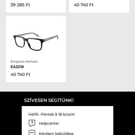
39 285 Ft
40 740 Ft
Emporio Armani
EA3218
40 740 Ft
SZÍVESEN SEGÍTÜNK!
Hétfő -Péntek 9-18 között
Helpcenter
Kérelem beküldése