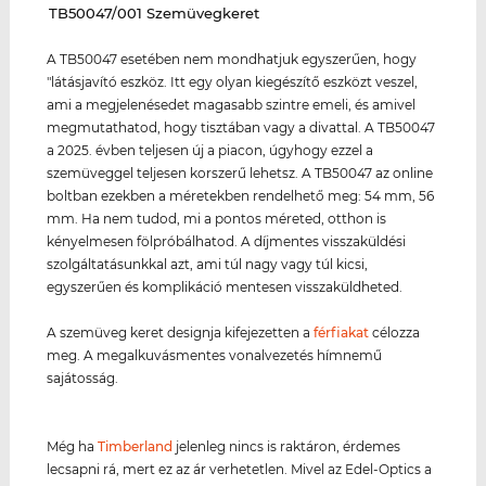
‌TB50047/001 Szemüvegkeret
A TB50047 esetében nem mondhatjuk egyszerűen, hogy
"látásjavító eszköz. Itt egy olyan kiegészítő eszközt veszel,
ami a megjelenésedet magasabb szintre emeli, és amivel
megmutathatod, hogy tisztában vagy a divattal. A TB50047
a 2025. évben teljesen új a piacon, úgyhogy ezzel a
szemüveggel teljesen korszerű lehetsz. A TB50047 az online
boltban ezekben a méretekben rendelhető meg: 54 mm, 56
mm. Ha nem tudod, mi a pontos méreted, otthon is
kényelmesen fölpróbálhatod. A díjmentes visszaküldési
szolgáltatásunkkal azt, ami túl nagy vagy túl kicsi,
egyszerűen és komplikáció mentesen visszaküldheted.
A szemüveg keret designja kifejezetten a
férfiakat
célozza
meg. A megalkuvásmentes vonalvezetés hímnemű
sajátosság.
Még ha
Timberland
jelenleg nincs is raktáron, érdemes
lecsapni rá, mert ez az ár verhetetlen. Mivel az Edel-Optics a