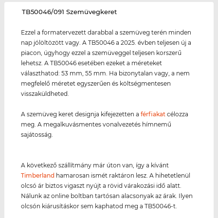
‌TB50046/091 Szemüvegkeret
Ezzel a formatervezett darabbal a szemüveg terén minden
nap jólöltözött vagy. A TB50046 a 2025. évben teljesen új a
piacon, úgyhogy ezzel a szemüveggel teljesen korszerű
lehetsz. A TB50046 esetében ezeket a méreteket
választhatod: 53 mm, 55 mm. Ha bizonytalan vagy, a nem
megfelelő méretet egyszerűen és költségmentesen
visszaküldheted.
A szemüveg keret designja kifejezetten a
férfiakat
célozza
meg. A megalkuvásmentes vonalvezetés hímnemű
sajátosság.
A következő szállítmány már úton van, így a kívánt
Timberland
hamarosan ismét raktáron lesz. A hihetetlenül
olcsó ár biztos vigaszt nyújt a rövid várakozási idő alatt.
Nálunk az online boltban tartósan alacsonyak az árak. Ilyen
olcsón kiárusításkor sem kaphatod meg a TB50046-t.