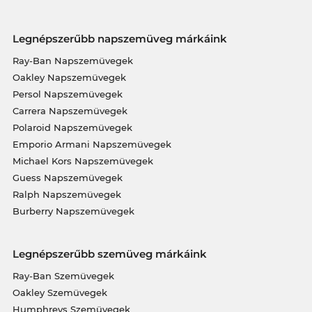
Legnépszerűbb napszemüveg márkáink
Ray-Ban Napszemüvegek
Oakley Napszemüvegek
Persol Napszemüvegek
Carrera Napszemüvegek
Polaroid Napszemüvegek
Emporio Armani Napszemüvegek
Michael Kors Napszemüvegek
Guess Napszemüvegek
Ralph Napszemüvegek
Burberry Napszemüvegek
Legnépszerűbb szemüveg márkáink
Ray-Ban Szemüvegek
Oakley Szemüvegek
Humphreys Szemüvegek