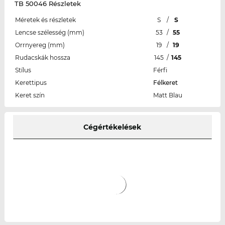
TB 50046 Részletek
Méretek és részletek
S
/
S
Lencse szélesség (mm)
53
/
55
Orrnyereg (mm)
19
/
19
Rudacskák hossza
145
/
145
Stílus
Férfi
Kerettipus
Félkeret
Keret szín
Matt Blau
Cégértékelések