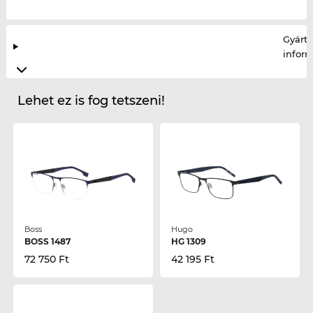
Gyártó
infor
Lehet ez is fog tetszeni!
Boss
Hugo
BOSS 1487
HG 1309
72 750 Ft
42 195 Ft