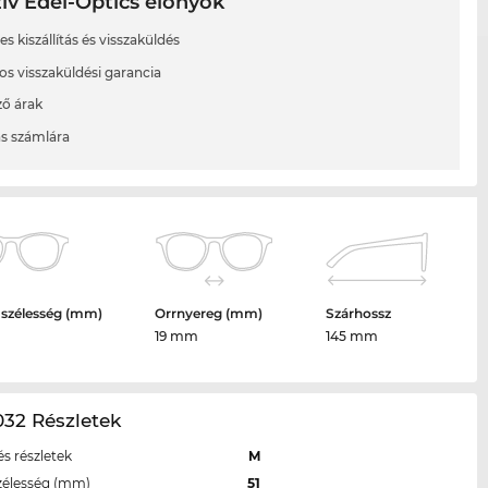
ív Edel-Optics előnyök
s kiszállítás és visszaküldés
os visszaküldési garancia
ő árak
ás számlára
 szélesség (mm)
Orrnyereg (mm)
Szárhossz
19 mm
145 mm
32 Részletek
s részletek
M
zélesség (mm)
51