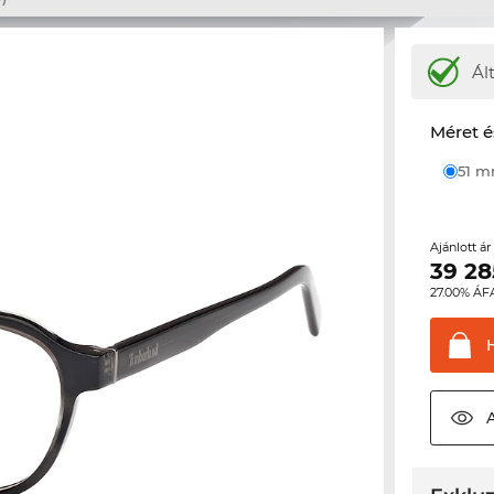
Ál
Méret é
51 
Ajánlott á
39 28
27.00% ÁF