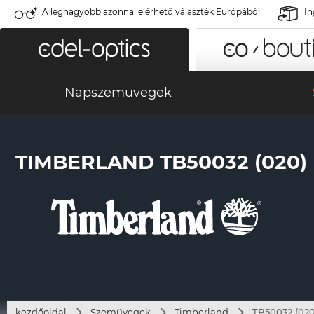
A legnagyobb azonnal elérhető választék Európából!
In
Napszemüvegek
TIMBERLAND TB50032 (020)
kezdőoldal
Szemüvegek
Timberland
TB50032 (020