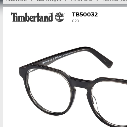
TB50032
020