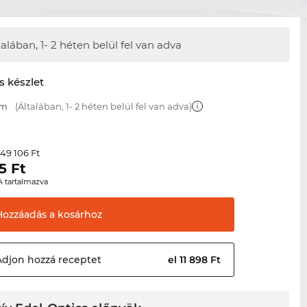
talában,
1- 2 héten belül fel van adva
s készlet
mm
(Általában, 1- 2 héten belül fel van adva)
49 106 Ft
r
5
Ft
A tartalmazva
Hozzáadás a
kosárhoz
Adjon hozzá
receptet
el 11 898 Ft