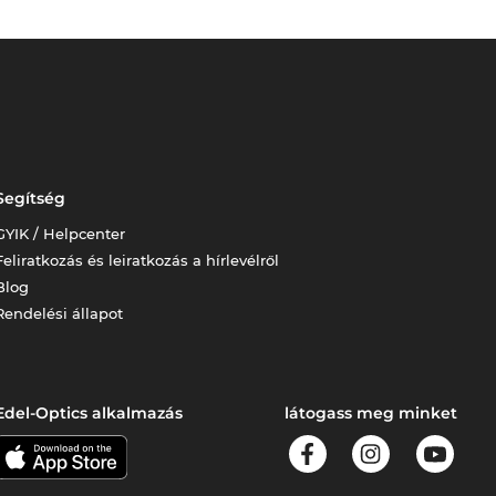
Segítség
GYIK / Helpcenter
Feliratkozás és leiratkozás a hírlevélről
Blog
Rendelési állapot
Edel-Optics alkalmazás
látogass meg minket