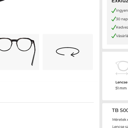
Exkluz
Ingyene
30 nap
Kedvez
Vásárl
Lencse
51 mm
TB 500
Méretek é
Lencse s