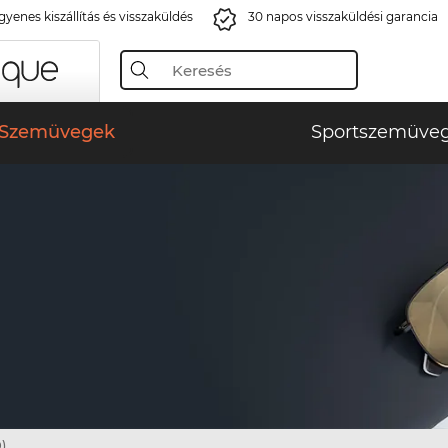
gyenes kiszállítás és visszaküldés
30 napos visszaküldési garancia
Szemüvegek
Sportszemüve
)