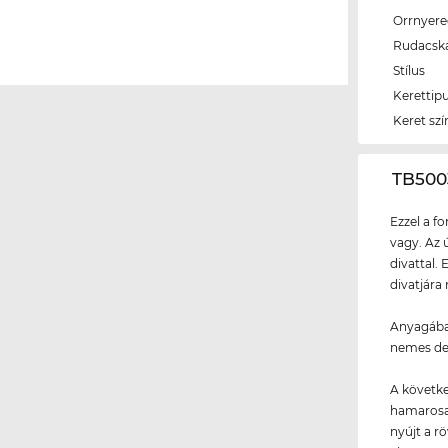
Orrnyer
Rudacsk
Stílus
Kerettip
Keret szí
‌TB50
Ezzel a f
vagy. Az 
divattal.
divatjára
Anyagába
nemes de
A követke
hamarosan
nyújt a r