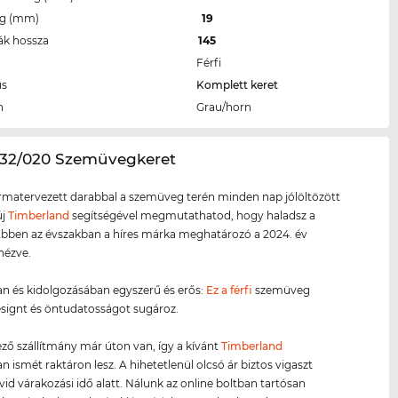
eg (mm)
19
ák hossza
145
Férfi
us
Komplett keret
n
Grau/horn
032/020 Szemüvegkeret
ormatervezett darabbal a szemüveg terén minden nap jólöltözött
új
Timberland
segítségével megmutathatod, hogy haladsz a
 Ebben az évszakban a híres márka meghatározó a 2024. év
 nézve.
n és kidolgozásában egyszerű és erős:
Ez a férfi
szemüveg
signt és öntudatosságot sugároz.
ző szállítmány már úton van, így a kívánt
Timberland
 ismét raktáron lesz. A hihetetlenül olcsó ár biztos vigaszt
övid várakozási idő alatt. Nálunk az online boltban tartósan