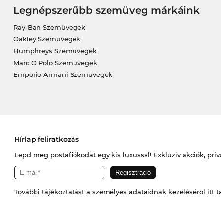
Legnépszerűbb szemüveg márkáink
Ray-Ban Szemüvegek
Oakley Szemüvegek
Humphreys Szemüvegek
Marc O Polo Szemüvegek
Emporio Armani Szemüvegek
Hírlap feliratkozás
Lepd meg postafiókodat egy kis luxussal! Exkluzív akciók, priv
További tájékoztatást a személyes adataidnak kezeléséről
itt t