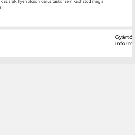
k az árak. Ilyen olcsón kiárusításkor sem kaphatod meg a
t.
Gyártói
inform