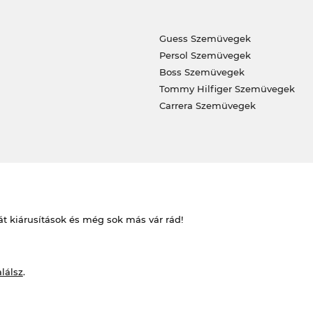
Guess Szemüvegek
Persol Szemüvegek
Boss Szemüvegek
Tommy Hilfiger Szemüvegek
Carrera Szemüvegek
át kiárusítások és még sok más vár rád!
alálsz
.