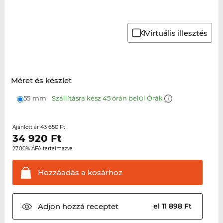
Virtuális illesztés
Méret és készlet
55 mm
Szállításra kész 45 órán belül Órák
43 650 Ft
Ajánlott ár
34 920
Ft
27.00% ÁFA tartalmazva
Hozzáadás a
kosárhoz
Adjon hozzá
receptet
el 11 898 Ft