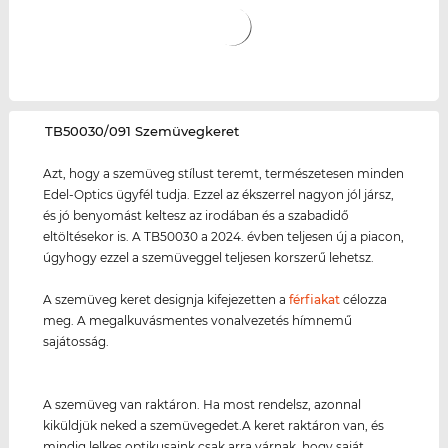
‌TB50030/091 Szemüvegkeret
Azt, hogy a szemüveg stílust teremt, természetesen minden
Edel-Optics ügyfél tudja. Ezzel az ékszerrel nagyon jól jársz,
és jó benyomást keltesz az irodában és a szabadidő
eltöltésekor is. A TB50030 a 2024. évben teljesen új a piacon,
úgyhogy ezzel a szemüveggel teljesen korszerű lehetsz.
A szemüveg keret designja kifejezetten a
férfiakat
célozza
meg. A megalkuvásmentes vonalvezetés hímnemű
sajátosság.
A szemüveg van raktáron. Ha most rendelsz, azonnal
kiküldjük neked a szemüvegedet.A keret raktáron van, és
mindig lelkes optikusaink csak arra várnak, hogy saját