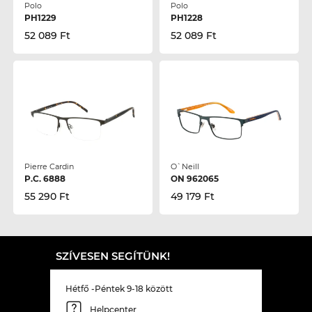
Polo
Polo
PH1229
PH1228
52 089 Ft
52 089 Ft
Pierre Cardin
O`Neill
P.C. 6888
ON 962065
55 290 Ft
49 179 Ft
SZÍVESEN SEGÍTÜNK!
Hétfő -Péntek 9-18 között
Helpcenter