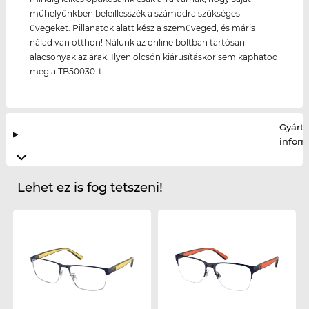
műhelyünkben beleillesszék a számodra szükséges
üvegeket. Pillanatok alatt kész a szemüveged, és máris
nálad van otthon! Nálunk az online boltban tartósan
alacsonyak az árak. Ilyen olcsón kiárusításkor sem kaphatod
meg a TB50030-t.
Gyártó
infor
Lehet ez is fog tetszeni!