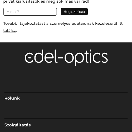
privát kiárusítások és még sok más vár rád!
További tájékoztatást a személyes adataidnak kezeléséről
itt
találsz
.
Rólunk
Szolgáltatás