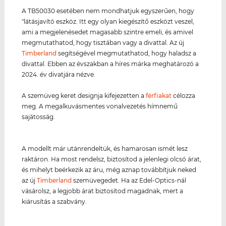
A TB50030 esetében nem mondhatjuk egyszerűen, hogy
"látásjavító eszköz. Itt egy olyan kiegészítő eszközt veszel,
ami a megjelenésedet magasabb szintre emeli, és amivel
megmutathatod, hogy tisztában vagy a divattal. Az új
Timberland
segítségével megmutathatod, hogy haladsz a
divattal. Ebben az évszakban a híres márka meghatározó a
2024. év divatjára nézve.
A szemüveg keret designja kifejezetten a
férfiakat
célozza
meg. A megalkuvásmentes vonalvezetés hímnemű
sajátosság.
A modellt már utánrendeltük, és hamarosan ismét lesz
raktáron. Ha most rendelsz, biztosítod a jelenlegi olcsó árat,
és mihelyt beérkezik az áru, még aznap továbbítjuk neked
az új
Timberland
szemüvegedet. Ha az Edel-Optics-nál
vásárolsz, a legjobb árat biztosítod magadnak, mert a
kiárusítás a szabvány.