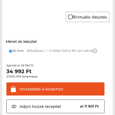
Virtuális illesztés
Méret és készlet
55 mm
(Általában, 1- 2 héten belül fel van adva)
43 740 Ft
Ajánlott ár
34 992
Ft
27.00% ÁFA tartalmazva
Hozzáadás a
kosárhoz
Adjon hozzá
receptet
el 11 901 Ft