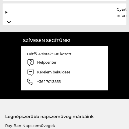
Gyártó
infor
SZÍVESEN SEGÍTÜNK!
Hétfő -Péntek 9-18 között
Helpcenter
Kérelem beküldése
+36 1 701 3855
Legnépszerűbb napszemüveg márkáink
Ray-Ban Napszemüvegek