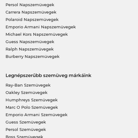
Persol Napszemüvegek
Carrera Napszemüvegek
Polaroid Napszemüvegek
Emporio Armani Napszemüvegek
Michael Kors Napszemüvegek
Guess Napszemüvegek
Ralph Napszemüvegek
Burberry Napszemüvegek
Legnépszerűbb szemüveg márkáink
Ray-Ban Szemüvegek
Oakley Szemüvegek
Humphreys Szemüvegek
Marc O Polo Szemüvegek
Emporio Armani Szemüvegek
Guess Szemüvegek
Persol Szemüvegek
Boss Szemüvegek