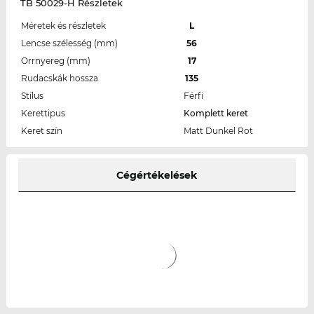
TB 50029-H Részletek
Méretek és részletek
L
Lencse szélesség (mm)
56
Orrnyereg (mm)
17
Rudacskák hossza
135
Stílus
Férfi
Kerettipus
Komplett keret
Keret szín
Matt Dunkel Rot
Cégértékelések