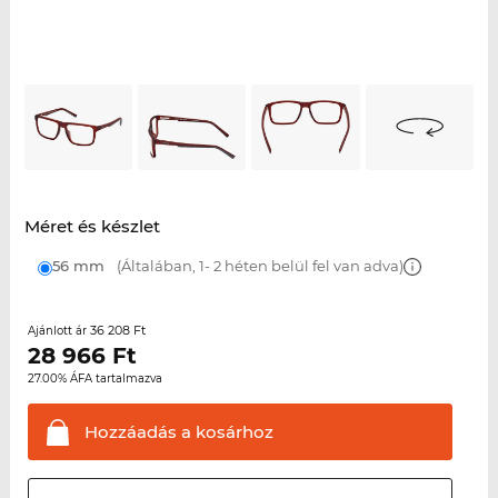
Méret és készlet
56 mm
(Általában, 1- 2 héten belül fel van adva)
36 208 Ft
Ajánlott ár
28 966
Ft
27.00% ÁFA tartalmazva
Hozzáadás a
kosárhoz