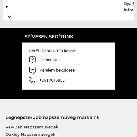
Gyártó
infor
SZÍVESEN SEGÍTÜNK!
Hétfő -Péntek 9-18 között
Helpcenter
Kérelem beküldése
+36 1 701 3855
Legnépszerűbb napszemüveg márkáink
Ray-Ban Napszemüvegek
Oakley Napszemüvegek