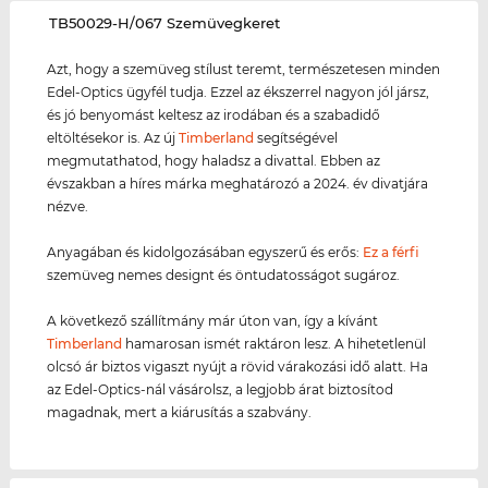
‌TB50029-H/067 Szemüvegkeret
Azt, hogy a szemüveg stílust teremt, természetesen minden
Edel-Optics ügyfél tudja. Ezzel az ékszerrel nagyon jól jársz,
és jó benyomást keltesz az irodában és a szabadidő
eltöltésekor is. Az új
Timberland
segítségével
megmutathatod, hogy haladsz a divattal. Ebben az
évszakban a híres márka meghatározó a 2024. év divatjára
nézve.
Anyagában és kidolgozásában egyszerű és erős:
Ez a férfi
szemüveg nemes designt és öntudatosságot sugároz.
A következő szállítmány már úton van, így a kívánt
Timberland
hamarosan ismét raktáron lesz. A hihetetlenül
olcsó ár biztos vigaszt nyújt a rövid várakozási idő alatt. Ha
az Edel-Optics-nál vásárolsz, a legjobb árat biztosítod
magadnak, mert a kiárusítás a szabvány.