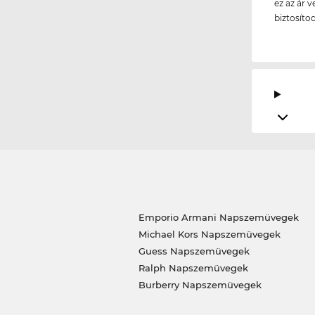
ez az ár v
biztosíto
Emporio Armani Napszemüvegek
Michael Kors Napszemüvegek
Guess Napszemüvegek
Ralph Napszemüvegek
Burberry Napszemüvegek