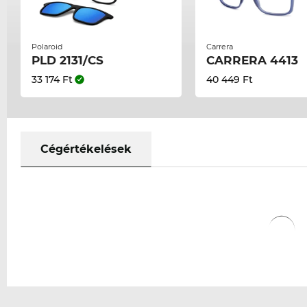
Polaroid
Carrera
PLD 2131/CS
CARRERA 4413
33 174 Ft
40 449 Ft
Cégértékelések