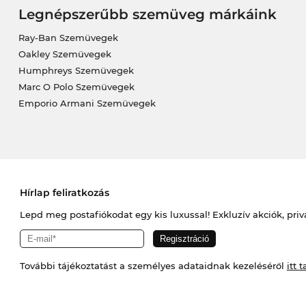
Legnépszerűbb szemüveg márkáink
Ray-Ban Szemüvegek
Oakley Szemüvegek
Humphreys Szemüvegek
Marc O Polo Szemüvegek
Emporio Armani Szemüvegek
Hírlap feliratkozás
Lepd meg postafiókodat egy kis luxussal! Exkluzív akciók, priv
További tájékoztatást a személyes adataidnak kezeléséről
itt t