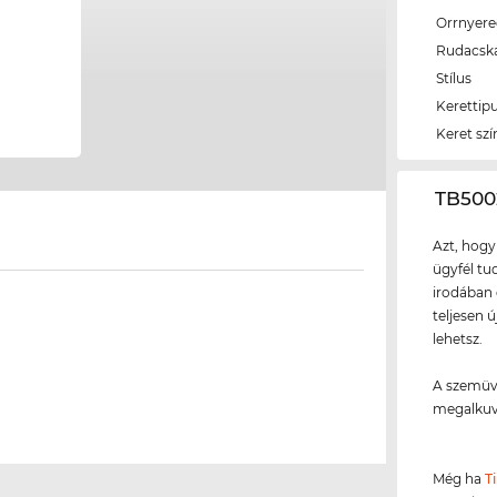
Orrnyer
Rudacsk
Stílus
Kerettip
Keret szí
‌TB50
Azt, hogy
ügyfél tud
irodában 
teljesen 
lehetsz.
A szemüve
megalkuv
Még ha
T