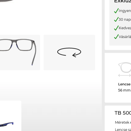
Exkluz
Ingyene
30 nap
Kedvez
Vásárl
Lencse
56 mm
TB 50
Méretek é
Lencse s