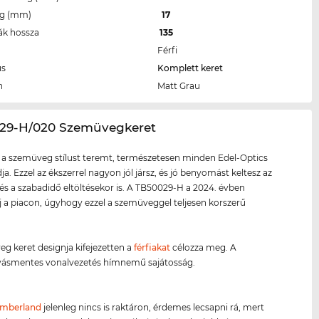
eg (mm)
17
ák hossza
135
Férfi
us
Komplett keret
n
Matt Grau
029-H/020 Szemüvegkeret
 a szemüveg stílust teremt, természetesen minden Edel-Optics
ja. Ezzel az ékszerrel nagyon jól jársz, és jó benyomást keltesz az
és a szabadidő eltöltésekor is. A TB50029-H a 2024. évben
új a piacon, úgyhogy ezzel a szemüveggel teljesen korszerű
g keret designja kifejezetten a
férfiakat
célozza meg. A
ásmentes vonalvezetés hímnemű sajátosság.
imberland
jelenleg nincs is raktáron, érdemes lecsapni rá, mert