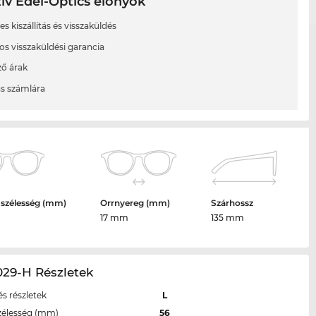
ív Edel-Optics előnyök
s kiszállítás és visszaküldés
os visszaküldési garancia
ő árak
ás számlára
 szélesség (mm)
Orrnyereg (mm)
Szárhossz
17 mm
135 mm
029-H Részletek
s részletek
L
zélesség (mm)
56