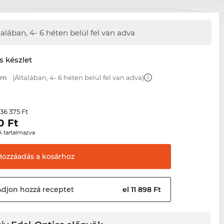
talában, 4- 6 héten belül fel van adva
s készlet
 mm
(Általában, 4- 6 héten belül fel van adva)
36 375 Ft
r
0
Ft
A tartalmazva
Hozzáadás a
kosárhoz
Adjon hozzá
receptet
el 11 898 Ft