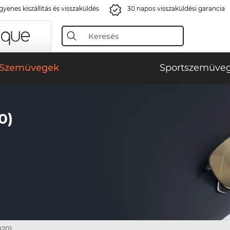
gyenes kiszállítás és visszaküldés
30 napos visszaküldési garancia
Szemüvegek
Sportszemüve
0)
020)