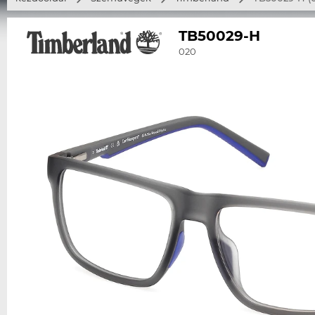
TB50029-H
020