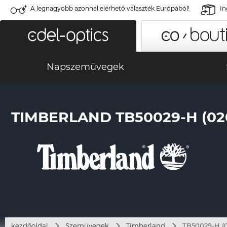
A legnagyobb azonnal elérhető választék Európából!
In
Napszemüvegek
TIMBERLAND TB50029-H (02
kezdőoldal
Szemüvegek
Timberland
TB50029-H (