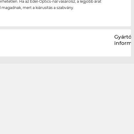
erhetetlen. Ha az Edel-Optics-nál vásárolsz, a legjobb árat
d magadnak, mert a kiárusítás a szabvány.
Gyártói
inform