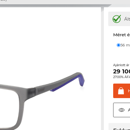
Ál
Méret é
56
Ajánlott á
29 10
27.00% ÁF