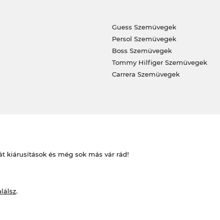
Guess Szemüvegek
Persol Szemüvegek
Boss Szemüvegek
Tommy Hilfiger Szemüvegek
Carrera Szemüvegek
át kiárusítások és még sok más vár rád!
alálsz
.