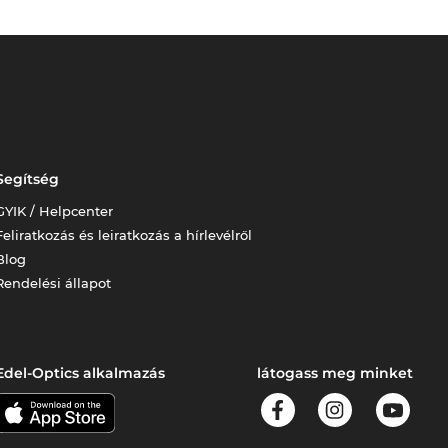
Segítség
GYIK / Helpcenter
Feliratkozás és leiratkozás a hírlevélről
Blog
Rendelési állapot
Edel-Optics alkalmazás
látogass meg minket