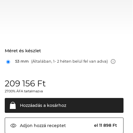
Méret és készlet
53 mm
(Általában, 1- 2 héten belül fel van adva)
209 156
Ft
27.00% ÁFA tartalmazva
Hozzáadás a
kosárhoz
el 11 898 Ft
Adjon hozzá
receptet