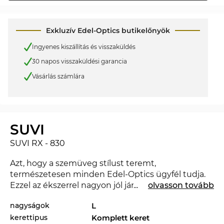
Exkluzív Edel-Optics butikelőnyök
Ingyenes kiszállítás és visszaküldés
30 napos visszaküldési garancia
Vásárlás számlára
SUVI
SUVI RX - 830
Azt, hogy a szemüveg stílust teremt,
természetesen minden Edel-Optics ügyfél tudja.
Ezzel az ékszerrel nagyon jól jársz, és jó benyomást
...
olvasson tovább
keltesz az irodában és a szabadidő eltöltésekor is. A
nagyságok
L
SUVI RX a 2026. évben teljesen új a piacon,
kerettipus
Komplett keret
úgyhogy ezzel a szemüveggel teljesen korszerű