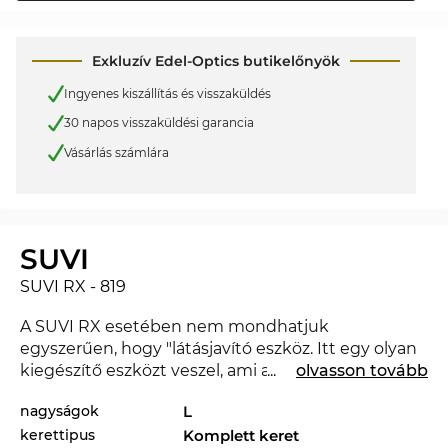
Exkluzív Edel-Optics butikelőnyök
Ingyenes kiszállítás és visszaküldés
30 napos visszaküldési garancia
Vásárlás számlára
SUVI
SUVI RX - 819
A SUVI RX esetében nem mondhatjuk
egyszerűen, hogy "látásjavító eszköz. Itt egy olyan
kiegészítő eszközt veszel, ami a megjelenésedet
...
olvasson tovább
magasabb szintre emeli, és amivel
nagyságok
L
megmutathatod, hogy tisztában vagy a divattal. A
kerettipus
Komplett keret
SUVI RX a 2026. évben teljesen új a piacon,