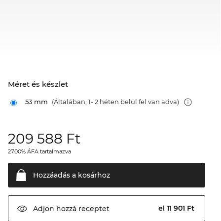
Méret és készlet
53 mm
(Általában, 1- 2 héten belül fel van adva)
209 588
Ft
27.00% ÁFA tartalmazva
Hozzáadás a
kosárhoz
el 11 901 Ft
Adjon hozzá
receptet