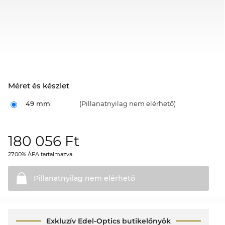
Méret és készlet
49 mm
(Pillanatnyilag nem elérhető)
180 056
Ft
27.00% ÁFA tartalmazva
Pillanatnyilag nem
elérhető
Exkluzív Edel-Optics butikelőnyök