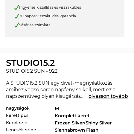
Ingyenes kiszállítás és visszaküldés
30 napos visszaküldési garancia
Vásárlás számlára
STUDIO15.2
STUDIO15.2 SUN - 922
A STUDIO15.2 SUN egy divat-megnyilatkozás,
amihez végső soron napfény se kell, mert ez a
napszemüveg olyan kisugárzást kölcsönöz neked,
...
olvasson tovább
amitől az éjszaka is nappallá változik. Az új
MYKITA
nagyságok
M
segítségével megmutathatod, hogy haladsz a
kerettipus
Komplett keret
divattal. Ebben az évszakban a híres márka
meghatározó a 2026. év divatjára nézve.
Keret szín
Frozen Silver/Shiny Silver
Tulajdonképpen jobban illene a kedvenc
Lencsék színe
Siennabrown Flash