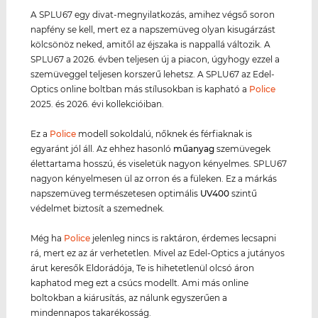
A SPLU67 egy divat-megnyilatkozás, amihez végső soron
napfény se kell, mert ez a napszemüveg olyan kisugárzást
kölcsönöz neked, amitől az éjszaka is nappallá változik. A
SPLU67 a 2026. évben teljesen új a piacon, úgyhogy ezzel a
szemüveggel teljesen korszerű lehetsz. A SPLU67 az Edel-
Optics online boltban más stílusokban is kapható a
Police
2025. és 2026. évi kollekcióiban.
Ez a
Police
modell sokoldalú, nőknek és férfiaknak is
egyaránt jól áll. Az ehhez hasonló
műanyag
szemüvegek
élettartama hosszú, és viseletük nagyon kényelmes. SPLU67
nagyon kényelmesen ül az orron és a füleken. Ez a márkás
napszemüveg természetesen optimális
UV400
szintű
védelmet biztosít a szemednek.
Még ha
Police
jelenleg nincs is raktáron, érdemes lecsapni
rá, mert ez az ár verhetetlen. Mivel az Edel-Optics a jutányos
árut keresők Eldorádója, Te is hihetetlenül olcsó áron
kaphatod meg ezt a csúcs modellt. Ami más online
boltokban a kiárusítás, az nálunk egyszerűen a
mindennapos takarékosság.