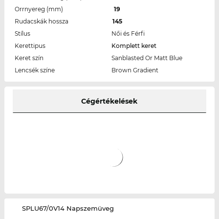
Orrnyereg (mm)
19
Rudacskák hossza
145
Stílus
Női és Férfi
Kerettipus
Komplett keret
Keret szín
Sanblasted Or Matt Blue
Lencsék színe
Brown Gradient
Cégértékelések
‌SPLU67/0V14 Napszemüveg