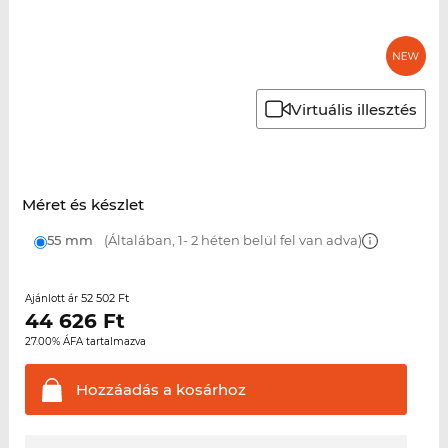
Virtuális illesztés
Méret és készlet
55 mm
(Általában, 1- 2 héten belül fel van adva)
52 502 Ft
Ajánlott ár
44 626
Ft
27.00% ÁFA tartalmazva
Hozzáadás a
kosárhoz