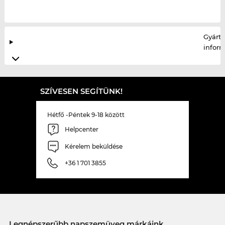
Gyártó
infor
SZÍVESEN SEGÍTÜNK!
Hétfő -Péntek 9-18 között
Helpcenter
Kérelem beküldése
+36 1 701 3855
Legnépszerűbb napszemüveg márkáink