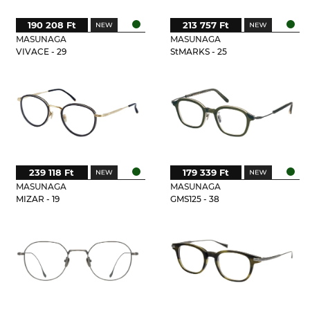
190 208 Ft
213 757 Ft
MASUNAGA
MASUNAGA
VIVACE - 29
StMARKS - 25
239 118 Ft
179 339 Ft
MASUNAGA
MASUNAGA
MIZAR - 19
GMS125 - 38