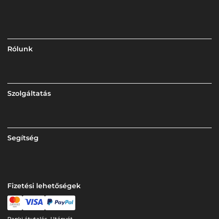
Rólunk
Szolgáltatás
Segítség
Fizetési lehetőségek