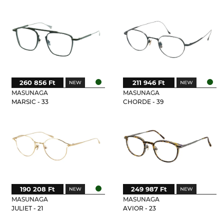
260 856 Ft
211 946 Ft
MASUNAGA
MASUNAGA
MARSIC - 33
CHORDE - 39
190 208 Ft
249 987 Ft
MASUNAGA
MASUNAGA
JULIET - 21
AVIOR - 23