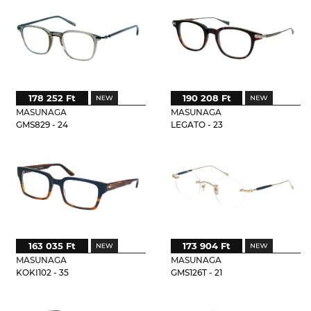
178 252 Ft
190 208 Ft
MASUNAGA
MASUNAGA
GMS829 - 24
LEGATO - 23
163 035 Ft
173 904 Ft
MASUNAGA
MASUNAGA
KOKI102 - 35
GMS126T - 21