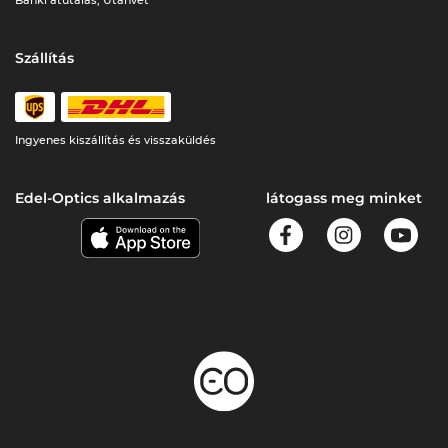
Banki átutalás, Utánvét
Szállítás
Ingyenes kiszállítás és visszaküldés
Edel-Optics alkalmazás
látogass meg minket