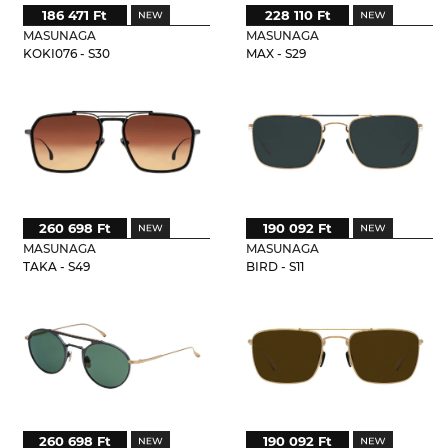
186 471 Ft
228 110 Ft
MASUNAGA
MASUNAGA
KOKI076 - S30
MAX - S29
260 698 Ft
190 092 Ft
MASUNAGA
MASUNAGA
TAKA - S49
BIRD - S11
260 698 Ft
190 092 Ft