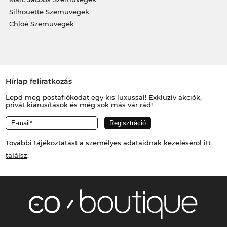
Silhouette Szemüvegek
Chloé Szemüvegek
Hírlap feliratkozás
Lepd meg postafiókodat egy kis luxussal! Exkluzív akciók,
privát kiárusítások és még sok más vár rád!
További tájékoztatást a személyes adataidnak kezeléséről
itt
találsz
.