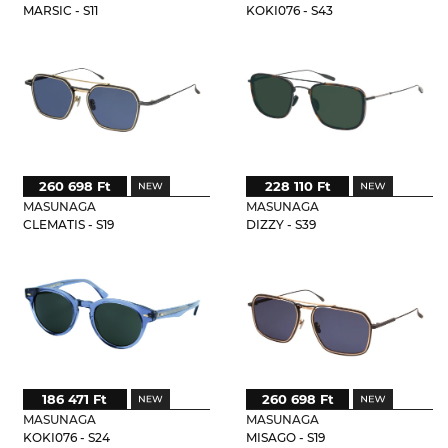
MARSIC - S11
KOKI076 - S43
260 698 Ft
228 110 Ft
MASUNAGA
MASUNAGA
CLEMATIS - S19
DIZZY - S39
186 471 Ft
260 698 Ft
MASUNAGA
MASUNAGA
KOKI076 - S24
MISAGO - S19