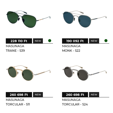
228 110 Ft
190 092 Ft
MASUNAGA
MASUNAGA
TRANE - S39
MONK - S22
260 698 Ft
260 698 Ft
MASUNAGA
MASUNAGA
TORCULAR - S11
TORCULAR - S24