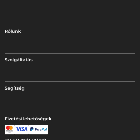
Rólunk
Szolgáltatás
Segítség
Fizetési lehetőségek