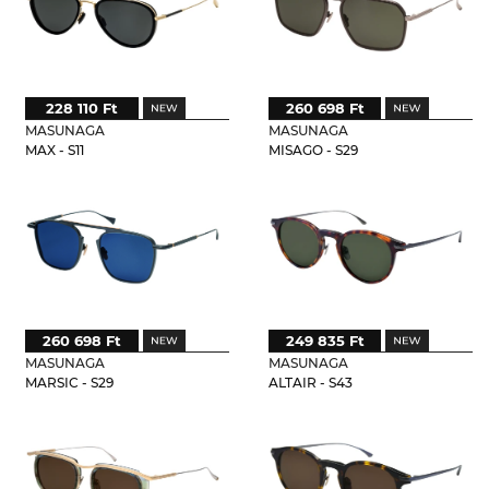
228 110 Ft
260 698 Ft
MASUNAGA
MASUNAGA
MAX - S11
MISAGO - S29
260 698 Ft
249 835 Ft
MASUNAGA
MASUNAGA
MARSIC - S29
ALTAIR - S43