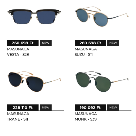
260 698 Ft
260 698 Ft
MASUNAGA
MASUNAGA
VESTA - S29
SUZU - S11
228 110 Ft
190 092 Ft
MASUNAGA
MASUNAGA
TRANE - S11
MONK - S39