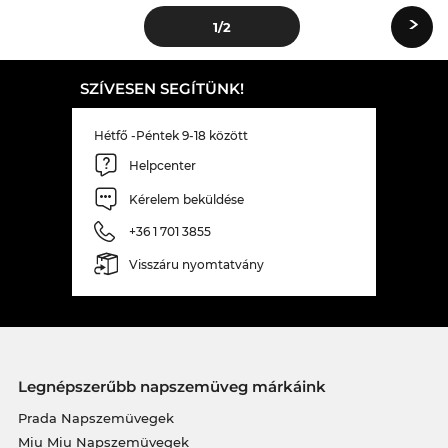
›
1
/2
SZÍVESEN SEGÍTÜNK!
Hétfő -Péntek 9-18 között
Helpcenter
Kérelem beküldése
+36 1 701 3855
Visszáru nyomtatvány
Legnépszerűbb napszemüveg márkáink
Prada Napszemüvegek
Miu Miu Napszemüvegek