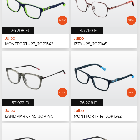
36 208 Ft
45 260 Ft
Julbo
Julbo
MONTFORT - 23_JOP1342
IZZY - 29_JOP1461
57 933 Ft
36 208 Ft
Julbo
Julbo
LANDMARK - 45_JOP1419
MONTFORT - 14_JOP1342