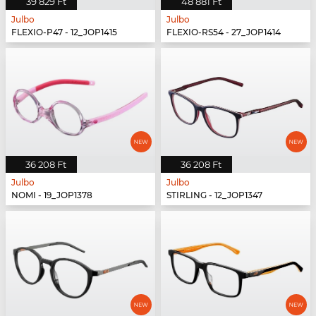
39 829 Ft
48 881 Ft
Julbo
Julbo
FLEXIO-P47 - 12_JOP1415
FLEXIO-RS54 - 27_JOP1414
36 208 Ft
36 208 Ft
Julbo
Julbo
NOMI - 19_JOP1378
STIRLING - 12_JOP1347