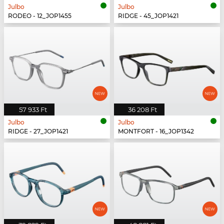
Julbo
Julbo
RODEO - 12_JOP1455
RIDGE - 45_JOP1421
57 933 Ft
36 208 Ft
Julbo
Julbo
RIDGE - 27_JOP1421
MONTFORT - 16_JOP1342