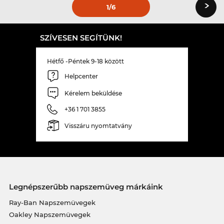
›
1
/6
SZÍVESEN SEGÍTÜNK!
Hétfő -Péntek 9-18 között
Helpcenter
Kérelem beküldése
+36 1 701 3855
Visszáru nyomtatvány
Legnépszerűbb napszemüveg márkáink
Ray-Ban Napszemüvegek
Oakley Napszemüvegek