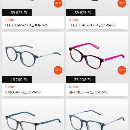
39 829 Ft
39 829 Ft
Julbo
Julbo
FLEXIO-P47 - 16_JOP1415
FLEXIO-RS50 - 14_JOP1465
45 260 Ft
36 208 Ft
Julbo
Julbo
OMEGA - 12_JOP1491
BRUNEL - 47_JOP1343