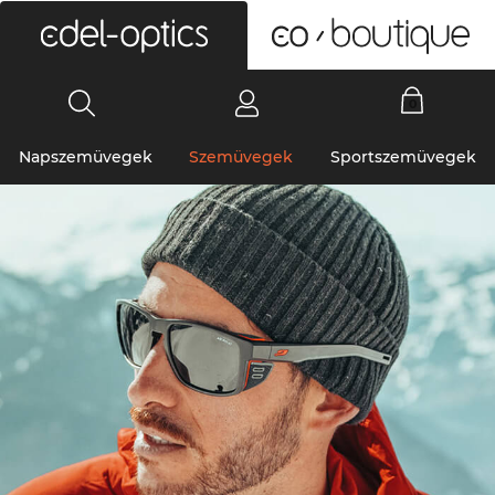
0
Napszemüvegek
Szemüvegek
Sportszemüvegek