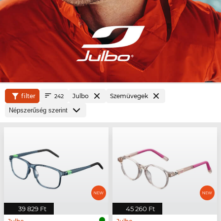
filter
Julbo
Szemüvegek
242
39 829 Ft
45 260 Ft