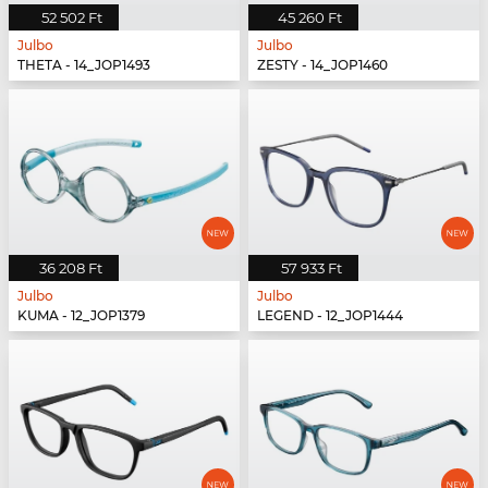
52 502 Ft
45 260 Ft
Julbo
Julbo
THETA - 14_JOP1493
ZESTY - 14_JOP1460
36 208 Ft
57 933 Ft
Julbo
Julbo
KUMA - 12_JOP1379
LEGEND - 12_JOP1444