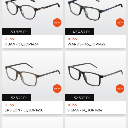
39 829 Ft
43 450 Ft
Julbo
Julbo
OBAN - 31_JOP1434
WARDS - 45_JOP1427
52 502 Ft
52 502 Ft
Julbo
Julbo
EPSILON - 51_JOP1496
SIGMA - 14_JOP1494