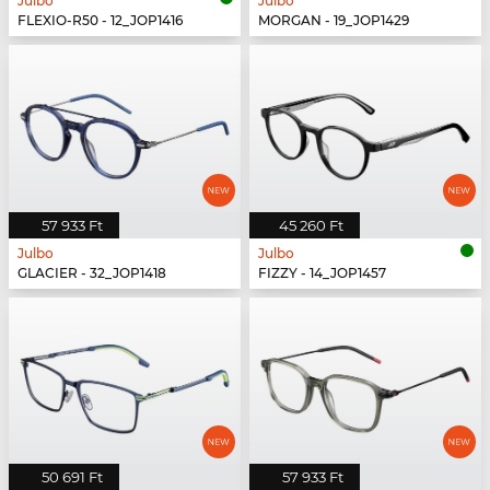
Julbo
Julbo
FLEXIO-R50 - 12_JOP1416
MORGAN - 19_JOP1429
57 933 Ft
45 260 Ft
Julbo
Julbo
GLACIER - 32_JOP1418
FIZZY - 14_JOP1457
50 691 Ft
57 933 Ft