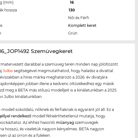
eg (mm)
16
ák hossza
130
Női és Férfi
us
Komplett keret
n
Grün
/16_JOP1492 Szemüvegkeret
ormatervezett darabbal a szemüveg terén minden nap jólöltözött
új
Julbo
segítségével megmutathatod, hogy haladsz a divattal.
évszakban a híres márka meghatározó a 2026. év divatjára
lajdonképpen jobban illene a kedvenc öltözékedhez egy másik
ézd meg a BETA más stílusú modelljeit is a kínálatunkban a 2025.
évi Julbo kínálatunkban.
o
modell sokoldalú, nőknek és férfiaknak is egyaránt jól áll. Ez a
géllyel rendelkező
modell félreérthetetlenül mutatja, hogy
kockáztatsz. Az ehhez hasonló
műanyag
szemüvegek
ma hosszú, és viseletük nagyon kényelmes. BETA nagyon
en ül az orron és a füleken.