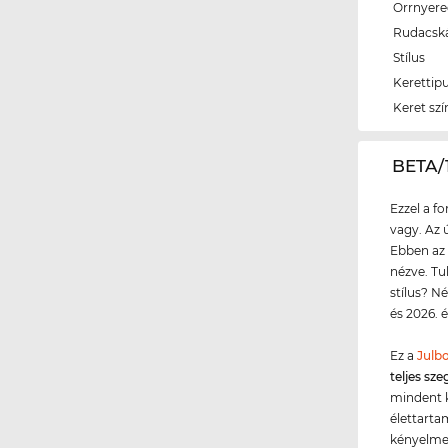
Orrnyer
Rudacsk
Stílus
Kerettip
Keret szí
‌BETA
Ezzel a f
vagy. Az 
Ebben az 
nézve. Tu
stílus? N
és 2026. 
Ez a
Julb
teljes sze
mindent 
élettarta
kényelmes