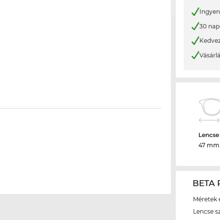
Ingyene
30 nap
Kedvez
Vásárl
Lencse
47 mm
BETA 
Méretek é
Lencse s