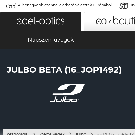
A legnagyobb azonnal elérhető választék Európából!
In
Napszemüvegek
JULBO BETA (16_JOP1492)
kezdőoldal
Szemüvegek
Julbo
BETA (16_JOP1492)