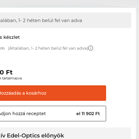
talában,
1- 2 héten belül fel van adva
s készlet
 mm
(Általában, 1- 2 héten belül fel van adva)
60
Ft
A tartalmazva
Hozzáadás a
kosárhoz
Adjon hozzá
receptet
el 11 902 Ft
ív Edel-Optics előnyök