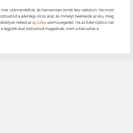
 már utánrendeltük, és hamarosan ismét lesz raktáron. Ha most
biztosítod a jelenlegi olcsó árat, és mihelyt beérkezik az áru, még
ábbítjuk neked az új
Julbo
szemüvegedet. Ha az Edel-Optics-nál
, a legjobb árat biztosítod magadnak, mert a kiárusítás a
.