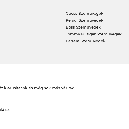
Guess Szemüvegek
Persol Szemüvegek
Boss Szemüvegek
Tommy Hilfiger Szemüvegek
Carrera Szemüvegek
át kiárusítások és még sok más vár rád!
alálsz
.