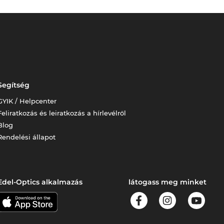
Segítség
GYIK / Helpcenter
Feliratkozás és leiratkozás a hírlevélről
Blog
Rendelési állapot
Edel-Optics alkalmazás
látogass meg minket