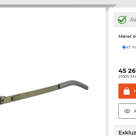
Ál
Méret é
47
45 2
27.00% ÁF
Exkluz