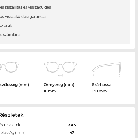
s kiszállítás és visszaküldés
os visszaküldési garancia
ő árak
ás számlára
 szélesség (mm)
Orrnyereg (mm)
Szárhossz
16 mm
130 mm
Részletek
s részletek
XXS
zélesség (mm)
47