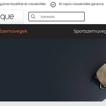
gyenes kiszállítás és visszaküldés
30 napos visszaküldési garancia
Szemüvegek
Sportszemüve