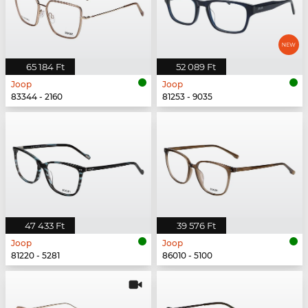
65 184 Ft
52 089 Ft
Joop
Joop
83344 - 2160
81253 - 9035
47 433 Ft
39 576 Ft
Joop
Joop
81220 - 5281
86010 - 5100