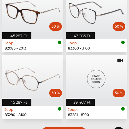
50 %
50 %
45 287 Ft
43 286 Ft
Joop
Joop
82085 - 2013
83300 - 3100
50 %
50 %
45 287 Ft
39 467 Ft
Joop
Joop
83290 - 8100
83281 - 8100