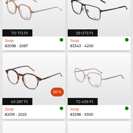
70 713 Ft
59 073 Ft
Joop
Joop
82098 - 2067
83343 - 4200
50 %
45 287 Ft
72 459 Ft
Joop
Joop
82091 - 2025
83298 - 5500