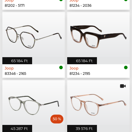
Joop
Joop
81202 - 5171
81234 - 2036
65 184 Ft
65 184 Ft
Joop
Joop
83346 - 2165
81234 - 2195
50 %
45 287 Ft
39 576 Ft