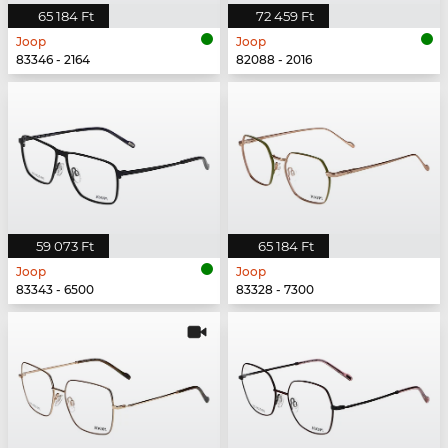
65 184 Ft
72 459 Ft
Joop
Joop
83346 - 2164
82088 - 2016
59 073 Ft
65 184 Ft
Joop
Joop
83343 - 6500
83328 - 7300