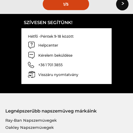
›
1
/5
SZÍVESEN SEGÍTÜNK!
Hétfő -Péntek 9-18 között
Helpcenter
Kérelem beküldése
+36 1 701 3855
Visszáru nyomtatvány
Legnépszerűbb napszemüveg márkáink
Ray-Ban Napszemüvegek
Oakley Napszemüvegek