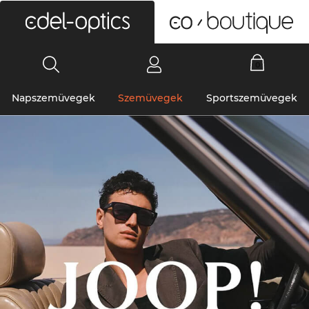
0
Napszemüvegek
Szemüvegek
Sportszemüvegek