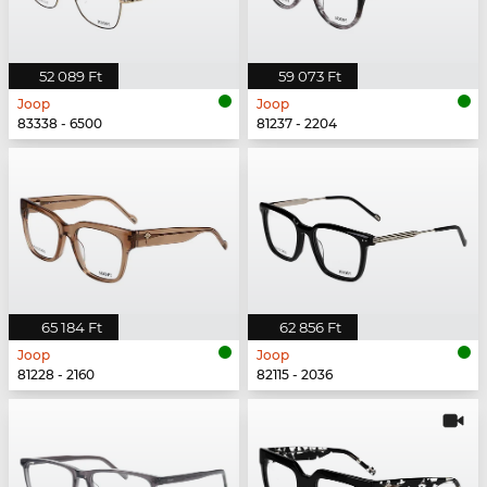
52 089 Ft
59 073 Ft
Joop
Joop
83338 - 6500
81237 - 2204
65 184 Ft
62 856 Ft
Joop
Joop
81228 - 2160
82115 - 2036