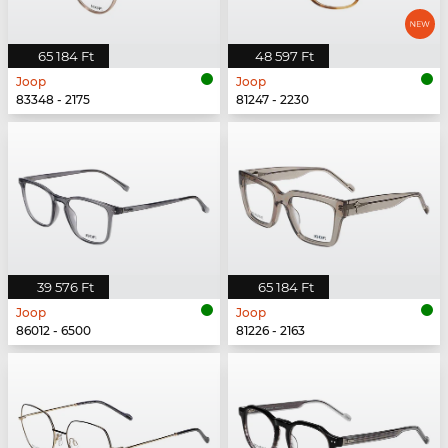
65 184 Ft
48 597 Ft
Joop
Joop
83348 - 2175
81247 - 2230
39 576 Ft
65 184 Ft
Joop
Joop
86012 - 6500
81226 - 2163