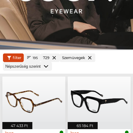
filter
729
Szemüvegek
195
47 433 Ft
65 184 Ft