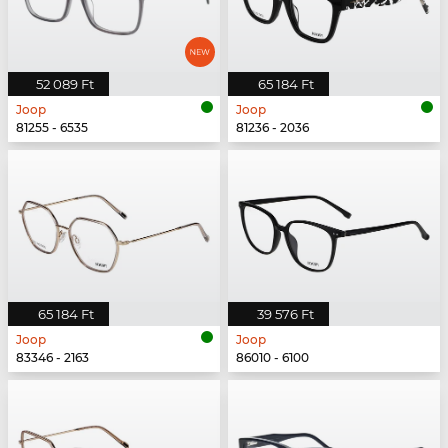
52 089 Ft
65 184 Ft
Joop
Joop
81255 - 6535
81236 - 2036
65 184 Ft
39 576 Ft
Joop
Joop
83346 - 2163
86010 - 6100