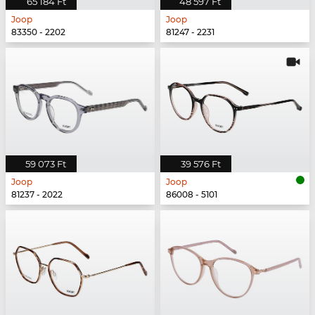
65 184 Ft
48 597 Ft
Joop
Joop
83350 - 2202
81247 - 2231
59 073 Ft
39 576 Ft
Joop
Joop
81237 - 2022
86008 - 5101