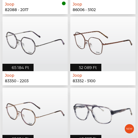
Joop
Joop
82088 - 2017
86006 - 5102
65 184 Ft
52 089 Ft
Joop
Joop
83350 - 2203
83352 - 5100