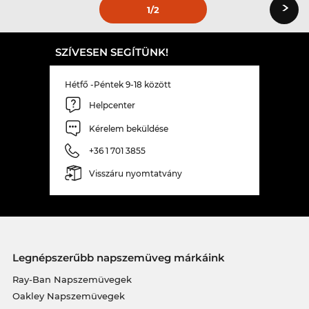
›
1
/2
SZÍVESEN SEGÍTÜNK!
Hétfő -Péntek 9-18 között
Helpcenter
Kérelem beküldése
+36 1 701 3855
Visszáru nyomtatvány
Legnépszerűbb napszemüveg márkáink
Ray-Ban Napszemüvegek
Oakley Napszemüvegek