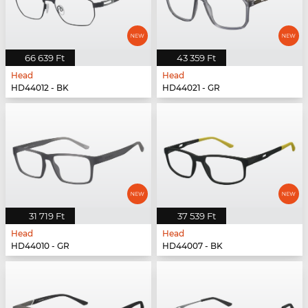
66 639 Ft
43 359 Ft
Head
Head
HD44012 - BK
HD44021 - GR
31 719 Ft
37 539 Ft
Head
Head
HD44010 - GR
HD44007 - BK