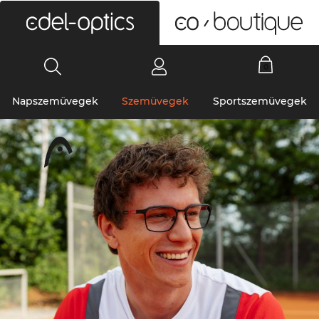
0
Napszemüvegek
Szemüvegek
Sportszemüvegek