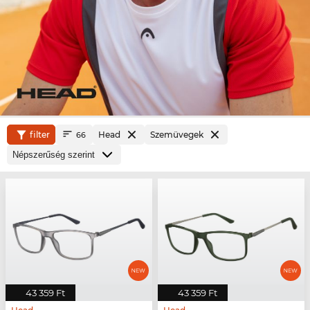
filter
Head
Szemüvegek
66
43 359 Ft
43 359 Ft